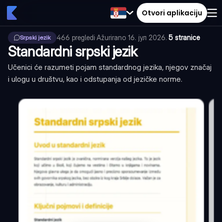
Otvori aplikaciju
466
pregledi
·
Ažurirano
16. јул 2026.
·
5 stranice
Srpski jezik
Standardni srpski jezik
Učenici će razumeti pojam standardnog jezika, njegov značaj
i ulogu u društvu, kao i odstupanja od jezičke norme.