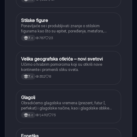
Stilske figure
Srpski jezik
Ponavljaće se i produbljivati znanje o stilskim
figurama kao što su epitet, poređenje, metafora,
personifikacija, hiperbola, onomatopeja, aliteracija i
787
23
7. r.
asonanca, razumevajući njihovu ulogu u tekstu.
Velika geografska otkrića – novi svetovi
Istorija
Učimo o hrabrim pomorcima koji su otkrili nove
kontinente i promenili sliku sveta.
352
8
7. r.
Glagoli
Srpski jezik
Obradićemo glagolska vremena (prezent, futur I,
perfekat) i glagolske načine, kao i glagolske oblike
(infinitiv, glagolski pridevi i prilozi) i glagolski vid
1,492
73
6. r.
(svršeni i nesvršeni).
Fonetika
Srpski jezik