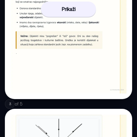
Prikaži
of
5
3