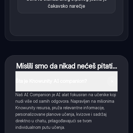
čakavsko narečje
Mislili smo da nikad nećeš pitati...
Šta je Knowunity AI companion?
Naš AI Companion je AI alat fokusiran na učenike koji
nudi više od samih odgovora. Napravljen na milionima
Knowunity resursa, pruža relevantne informacije,
personalizovane planove učenja, kvizove i sadržaj
direktno u chatu, prilagođavajući se tvom
individualnom putu učenja.