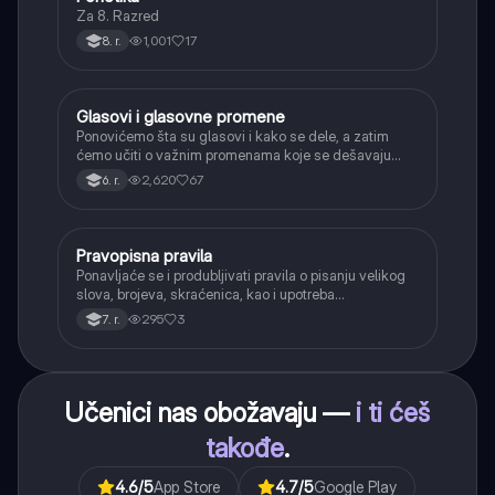
Za 8. Razred
1,001
17
8. r.
Glasovi i glasovne promene
Srpski jezik
Ponovićemo šta su glasovi i kako se dele, a zatim
ćemo učiti o važnim promenama koje se dešavaju
kada se glasovi nađu jedan pored drugog u rečima
2,620
67
6. r.
(npr. jednačenje suglasnika po zvučnosti i mestu
tvorbe).
Pravopisna pravila
Srpski jezik
Ponavljaće se i produbljivati pravila o pisanju velikog
slova, brojeva, skraćenica, kao i upotreba
interpunkcije, sa posebnim fokusom na zarez u
295
3
7. r.
složenoj rečenici.
Učenici nas obožavaju —
i ti ćeš
takođe
.
4.6
/5
App Store
4.7
/5
Google Play