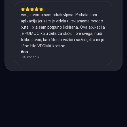
Vau, stvarno sam oduševljena. Probala sam
aplikaciju jer sam je videla u reklamama mnogo
puta i bila sam potpuno šokirana. Ova aplikacija
je POMOĆ koju želiš za školu i pre svega, nudi
toliko stvari, kao što su vežbe i sažeci, što mi je
lično bilo VEOMA korisno.
Ana
iOS korisnik