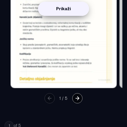
Prikaži
1
/
5
of
5
1