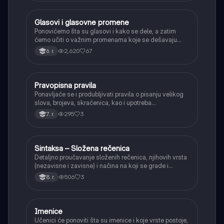
Glasovi i glasovne promene
Srpski jezik
Ponovićemo šta su glasovi i kako se dele, a zatim
ćemo učiti o važnim promenama koje se dešavaju
kada se glasovi nađu jedan pored drugog u rečima
2,620
67
6. r.
(npr. jednačenje suglasnika po zvučnosti i mestu
tvorbe).
Pravopisna pravila
Srpski jezik
Ponavljaće se i produbljivati pravila o pisanju velikog
slova, brojeva, skraćenica, kao i upotreba
interpunkcije, sa posebnim fokusom na zarez u
295
3
7. r.
složenoj rečenici.
Sintaksa – Složena rečenica
Srpski jezik
Detaljno proučavanje složenih rečenica, njihovih vrsta
(nezavisne i zavisne) i načina na koji se grade i
povezuju.
506
3
8. r.
Imenice
Srpski jezik
Učenici će ponoviti šta su imenice i koje vrste postoje,