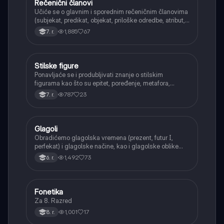
Rečenični članovi
Srpski jezik
Učiće se o glavnim i sporednim rečeničnim članovima
(subjekat, predikat, objekat, priloške odredbe, atribut,
apozicija) i njihovoj funkciji.
1,885
67
7. r.
Stilske figure
Srpski jezik
Ponavljaće se i produbljivati znanje o stilskim
figurama kao što su epitet, poređenje, metafora,
personifikacija, hiperbola, onomatopeja, aliteracija i
787
23
7. r.
asonanca, razumevajući njihovu ulogu u tekstu.
Glagoli
Srpski jezik
Obradićemo glagolska vremena (prezent, futur I,
perfekat) i glagolske načine, kao i glagolske oblike
(infinitiv, glagolski pridevi i prilozi) i glagolski vid
1,492
73
6. r.
(svršeni i nesvršeni).
Fonetika
Srpski jezik
Za 8. Razred
1,001
17
8. r.