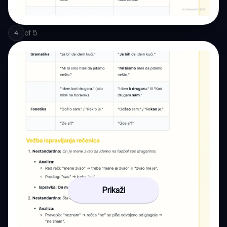
of
5
4
Prikaži