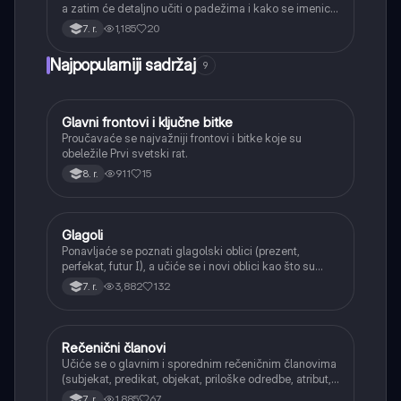
a zatim će detaljno učiti o padežima i kako se imenice
menjaju da bi pokazale svoju ulogu u rečenici.
1,185
20
7. r.
Najpopularniji sadržaj
9
Glavni frontovi i ključne bitke
Istorija
Proučavaće se najvažniji frontovi i bitke koje su
obeležile Prvi svetski rat.
911
15
8. r.
Glagoli
Srpski jezik
Ponavljaće se poznati glagolski oblici (prezent,
perfekat, futur I), a učiće se i novi oblici kao što su
aorist, imperfekat, pluskvamperfekat, futur II, kao i
3,882
132
7. r.
glagolski prilozi i pridevi.
Rečenični članovi
Srpski jezik
Učiće se o glavnim i sporednim rečeničnim članovima
(subjekat, predikat, objekat, priloške odredbe, atribut,
apozicija) i njihovoj funkciji.
1,885
67
7. r.