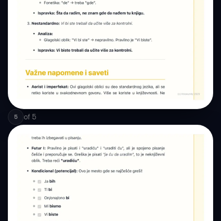
of
5
5