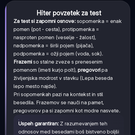
Hiter povzetek za test
Za test si zapomni osnove:
sopomenka = enak
pomen (pot - cesta), protipomenka =
nasproten pomen (veselje - žalost),
nadpomenka = širši pojem (pijača),
podpomenka = ožji pojem (voda, sok).
Frazemi
so stalne zveze s prenesenim
pomenom (imeti kurjo polt),
pregovori
pa
življenjska modrost v stavku (Lepa beseda
lepo mesto najde).
Pri sopomenkah pazi na kontekst in stil
besedila. Frazemov se nauči na pamet,
pregovorov pa si zapomni kot modre nasvete.
Uspeh garantiran:
Z razumevanjem teh
odnosov med besedami boš bistveno boljši