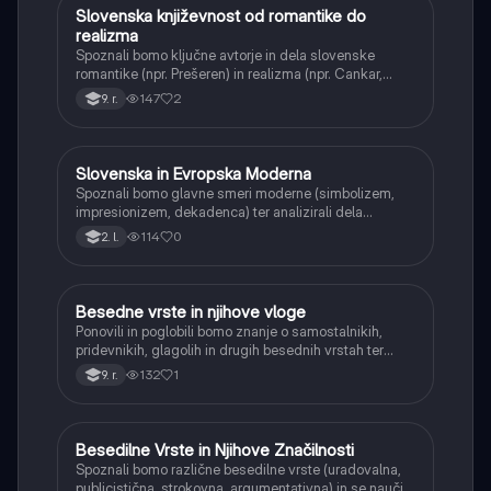
Slovenska književnost od romantike do
Slovenščina
realizma
Spoznali bomo ključne avtorje in dela slovenske
romantike (npr. Prešeren) in realizma (npr. Cankar,
Kersnik, Tavčar). Razumeli bomo zgodovinski in
147
2
9. r.
družbeni kontekst teh obdobij ter njihov vpliv na
književnost.
Slovenska in Evropska Moderna
Slovenščina
Spoznali bomo glavne smeri moderne (simbolizem,
impresionizem, dekadenca) ter analizirali dela
slovenskih modernistov (Cankar, Župančič, Kette,
114
0
2. l.
Murn) in njihov pomen za razvoj slovenske literature.
Besedne vrste in njihove vloge
Slovenščina
Ponovili in poglobili bomo znanje o samostalnikih,
pridevnikih, glagolih in drugih besednih vrstah ter
spoznali njihove vloge v stavku. Naučili se bomo
132
1
9. r.
prepoznavati in pravilno uporabljati posamezne
besedne vrste v različnih kontekstih.
Besedilne Vrste in Njihove Značilnosti
Slovenščina
Spoznali bomo različne besedilne vrste (uradovalna,
publicistična, strokovna, argumentativna) in se naučili