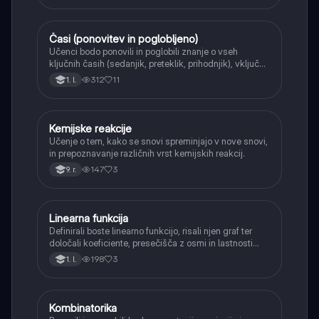
Časi (ponovitev in poglobljeno)
Angleščina
Učenci bodo ponovili in poglobili znanje o vseh
ključnih časih (sedanjik, preteklik, prihodnjik), vključno
s Perfect tenses (Present Perfect Continuous, Past
312
11
1. l.
Perfect, Future Perfect) in njihovo uporabo.
Kemijske reakcije
Naravoslovje
Učenje o tem, kako se snovi spreminjajo v nove snovi,
in prepoznavanje različnih vrst kemijskih reakcij.
147
3
9. r.
Linearna funkcija
Matematika
Definirali boste linearno funkcijo, risali njen graf ter
določali koeficiente, presečišča z osmi in lastnosti
(naraščanje/padanje).
198
3
1. l.
Kombinatorika
Matematika