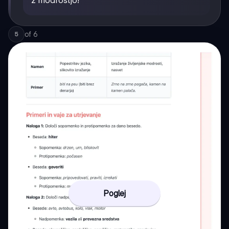
z modrostjo!
of
6
5
Poglej