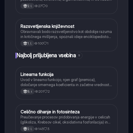
prepoznavati njihove strukturne in jezikovne
27
0
2. l.
značilnosti ter namen.
Razsvetljenska književnost
Slovenščina
Obravnavali bodo razsvetljenstvo kot obdobje razuma
in kritičnega mišljenja, spoznali ideje enciklopedistov
in vpliv na slovensko književnost (npr. Anton Tomaž
100
1
1. l.
Linhart, Valentin Vodnik), ki so postavili temelje
slovenske kulture.
Najbolj priljubljena vsebina
9
Linearna funkcija
Matematika
Uvod v linearno funkcijo, njen graf (premica),
določanje smernega koeficienta in začetne vrednosti.
Učenci bodo znali narisati graf linearne funkcije.
201
2
8. r.
Celično dihanje in fotosinteza
Naravoslovje
Preučevanje procesov pridobivanja energije v celicah
(glikoliza, Krebsov cikel, oksidativna fosforilacija) in
pretvorbe svetlobne energije v kemično energijo
145
3
2. l.
(fotosinteza).