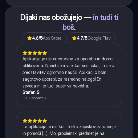
imenovalca.
Dijaki nas obožujejo —
in tudi ti
boš
.
4.6
/5
App Store
4.7
/5
Google Play
Aplikacija je res enostavna za uporabo in dobro
oblikovana. Našel sem vse, kar sem iskal, in se iz
predstavitev ogromno naučil! Aplikacijo bom
zagotovo uporabil za razredno nalogo! In
seveda mi je tudi super vir navdiha.
Stefan S
iOS uporabnik
Ta aplikacija je res kul. Toliko zapiskov za učenje
in pomoči [...]. Moj problemski predmet je na