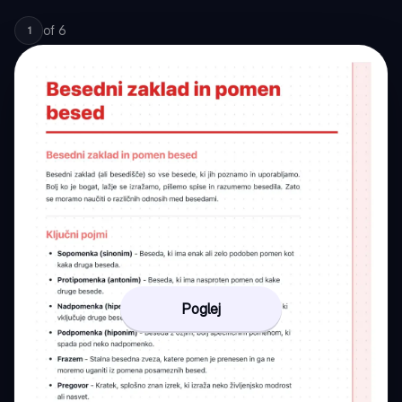
of
6
1
Poglej