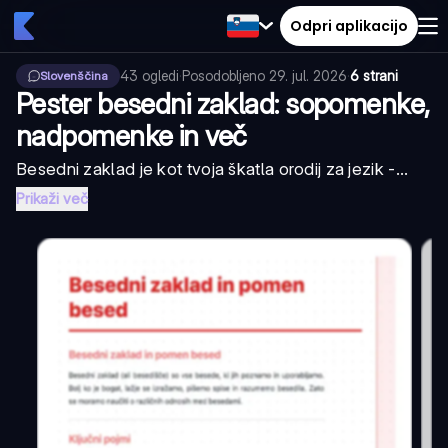
Odpri aplikacijo
43
ogledi
·
Posodobljeno
29. jul. 2026
·
6 strani
Slovenščina
Pester besedni zaklad: sopomenke,
nadpomenke in več
Besedni zaklad je kot tvoja škatla orodij za jezik -...
Prikaži več