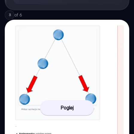
of
6
3
Poglej