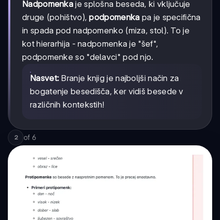
Nadpomenka
je splošna beseda, ki vključuje
druge (pohištvo),
podpomenka
pa je specifična
in spada pod nadpomenko (miza, stol). To je
kot hierarhija - nadpomenka je "šef",
podpomenke so "delavci" pod njo.
Nasvet:
Branje knjig je najboljši način za
bogatenje besedišča, ker vidiš besede v
različnih kontekstih!
of
6
2