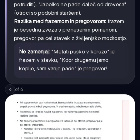
potruditi), "Jabolko ne pade daleč od drevesa"
(otroci so podobni staršem).
Razlika med frazemom in pregovorom:
frazem
je besedna zveza s prenesenim pomenom,
pregovor pa cel stavek z življenjsko modrostjo.
Ne zamenjaj:
"Metati puško v koruzo" je
frazem v stavku, "Kdor drugemu jamo
koplje, sam vanjo pade" je pregovor!
of
6
6