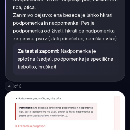
riba, ptica.
Zanimivo dejstvo: ena beseda je lahko hkrati
podpomenka in nadpomenka! Pes je
podpomenka od živali, hkrati pa nadpomenka
za pasme psov (zlati prinašalec, nemški ovčar).
Za test si zapomni:
Nadpomenka je
splošna (sadje), podpomenka je specifična
(jabolko, hruška)!
of
6
4