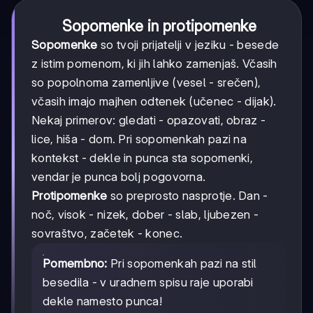
Sopomenke in protipomenke
Sopomenke
so tvoji prijatelji v jeziku - besede
z istim pomenom, ki jih lahko zamenjaš. Včasih
so popolnoma zamenljive (vesel - srečen),
včasih imajo majhen odtenek (učenec - dijak).
Nekaj primerov: gledati - opazovati, obraz -
lice, hiša - dom. Pri sopomenkah pazi na
kontekst - dekle in punca sta sopomenki,
vendar je punca bolj pogovorna.
Protipomenke
so preprosto nasprotje. Dan -
noč, visok - nizek, dober - slab, ljubezen -
sovraštvo, začetek - konec.
Pomembno:
Pri sopomenkah pazi na stil
besedila - v uradnem spisu raje uporabi
dekle namesto punca!