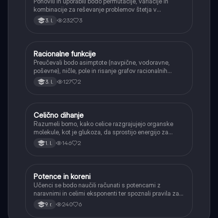
Ponovili in uporabili bodo permutacije, variacije in
kombinacije za reševanje problemov štetja v
verjetnosti.
232
3
3. l.
Racionalne funkcije
Matematika
Preučevali bodo asimptote (navpične, vodoravne,
poševne), ničle, pole in risanje grafov racionalnih
funkcij.
127
2
3. l.
Celično dihanje
Biologija
Razumeli bomo, kako celice razgrajujejo organske
molekule, kot je glukoza, da sprostijo energijo za
svoje delovanje.
146
2
1. l.
Potence in koreni
Matematika
Učenci se bodo naučili računati s potencami z
naravnimi in celimi eksponenti ter spoznali pravila za
računanje z njimi. Obravnavali bodo kvadratne in
240
6
9. r.
kubične korene ter delno korenjenje in racionalizacijo