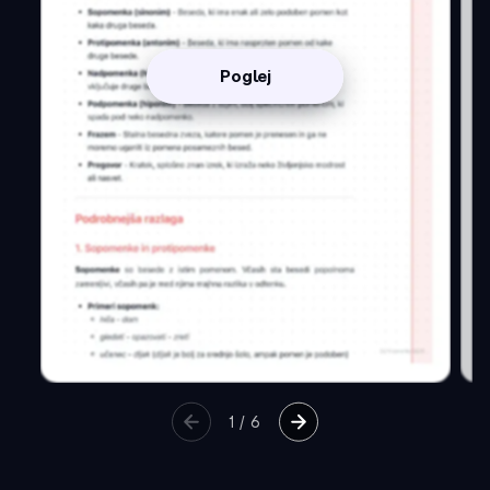
Poglej
1
/
6