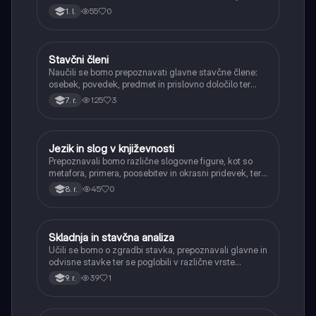
omogočilo boljše razumevanje in tvorjenje
55
0
1. l.
kompleksnejših besedil ter natančnejše izražanje
misli.
Stavčni členi
Slovenščina
Naučili se bomo prepoznavati glavne stavčne člene:
osebek, povedek, predmet in prislovno določilo ter
njihovo vlogo v povedi.
125
3
7. r.
Jezik in slog v književnosti
Slovenščina
Prepoznavali bomo različne slogovne figure, kot so
metafora, primera, poosebitev in okrasni pridevek, ter
razumeli njihov pomen pri ustvarjanju vzdušja in
45
0
8. r.
sporočila.
Skladnja in stavčna analiza
Slovenščina
Učili se bomo o zgradbi stavka, prepoznavali glavne in
odvisne stavke ter se poglobili v različne vrste
odvisnikov. Razumeli bomo, kako se stavki
39
1
9. r.
povezujejo v smiselne celote in kako jih pravilno
analizirati.