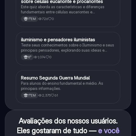
sobre celulas eucarionte e procariontes
Biologia
Este quiz aborda as características e diferenças
fundamentais entre células eucariontes e
procariontes.
726
0
1°EM
iluminismo e pensadores iluministas
História
Teste seus conhecimentos sobre o Iluminismo e seus
principais pensadores, explorando suas ideias e
impacto histórico.
1,074
0
8°
Resumo Segunda Guerra Mundial
História
Para alunos do ensino fundamental e médio. As
principais informações.
2,375
61
1°EM
Avaliações dos nossos usuários.
Eles gostaram de tudo —
e você