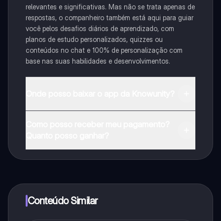
relevantes e significativas. Mas não se trata apenas de
respostas, o companheiro também está aqui para guiar
você pelos desafios diários de aprendizado, com
planos de estudo personalizados, quizzes ou
conteúdos no chat e 100% de personalização com
base nas suas habilidades e desenvolvimentos.
Onde posso baixar o app da Knowunity?
Pode descarregar a aplicação na Google Play Store e
Como posso receber meu pagamento?
na Apple App Store.
Quanto posso ganhar?
Sim, tem acesso gratuito ao conteúdo da aplicação e
ao nosso companheiro de IA. Para desbloquear
determinadas funcionalidades da aplicação, pode
adquirir o Knowunity Pro.
Conteúdo Similar