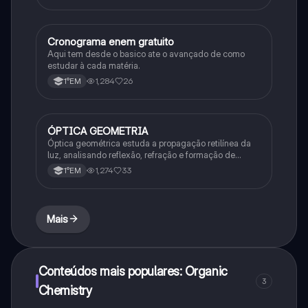
Cronograma enem gratuito
Português
Aqui tem desde o basico ate o avançado de como
estudar à cada matéria.
1,284
26
1°EM
ÓPTICA GEOMETRIA
Química
Óptica geométrica estuda a propagação retilínea da
luz, analisando reflexão, refração e formação de
imagens em espelhos e lentes. Usa princípios como
1,274
33
1°EM
os de Snell-Descartes e Fermat.
Mais
Conteúdos mais populares: Organic
3
Chemistry