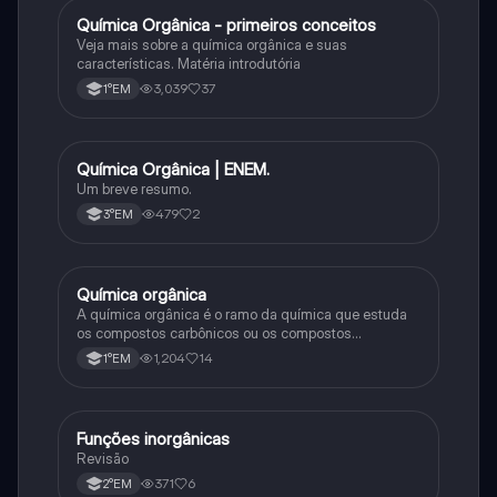
Química Orgânica - primeiros conceitos
Química
Veja mais sobre a química orgânica e suas
características. Matéria introdutória
3,039
37
1°EM
Química Orgânica | ENEM.
Química
Um breve resumo.
479
2
3°EM
Química orgânica
Química
A química orgânica é o ramo da química que estuda
os compostos carbônicos ou os compostos
orgânicos, que são aqueles formados por átomos de
1,204
14
1°EM
carbono.
Funções inorgânicas
Química
Revisão
371
6
2°EM