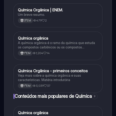
Química Orgânica | ENEM.
Química
Um breve resumo.
479
2
3°EM
Química orgânica
Química
A química orgânica é o ramo da química que estuda
os compostos carbônicos ou os compostos
orgânicos, que são aqueles formados por átomos de
1,204
14
1°EM
carbono.
Química Orgânica - primeiros conceitos
Química
Veja mais sobre a química orgânica e suas
características. Matéria introdutória
3,039
37
1°EM
Conteúdos mais populares de Química
9
Química orgânica
Química