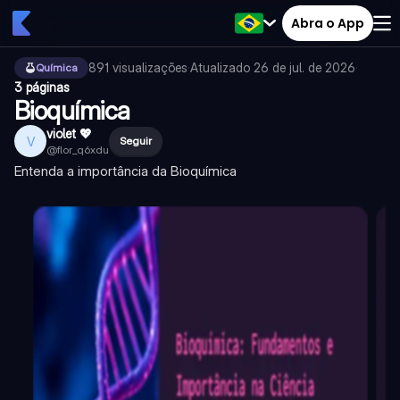
Abra o App
891
visualizações
·
Atualizado
26 de jul. de 2026
·
Química
3 páginas
Bioquímica
violet 💖
V
Seguir
@
flor_q6xdu
Entenda a importância da Bioquímica