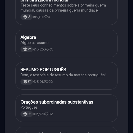
Teste seus conhecimentos sobre a primeira guerra
mundial, causas da primeira guerra mundial e
consequências da Primeira Guerra Mundial, fases da
2,811
0
9°
primeira guerra mundial
Álgebra
Matematica
Álgebra: resumo
3,263
65
7°
RESUMO PORTUGUÊS
Português
Bom, o texto fala do resumo da matéria português!
3,012
52
8°
Orações subordinadas substantivas
Português
Português
5,970
82
8°