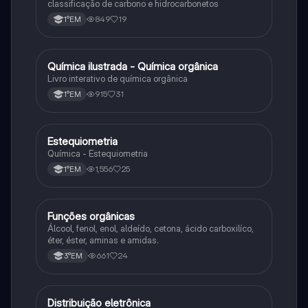
classificação de carbono e hidrocarbonetos
849
19
1°EM
Química ilustrada - Química orgânica
Química
Livro interativo de química orgânica
915
31
1°EM
Estequiometria
Química
Química - Estequiometria
1,556
25
1°EM
Funções orgânicas
Química
Álcool, fenol, enol, aldeído, cetona, ácido carboxilíco,
éter, éster, aminas e amidas.
661
24
3°EM
Distribuição eletrônica
Química