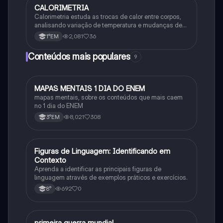
CALORIMETRIA
Química
Calorimetria estuda as trocas de calor entre corpos,
analisando variação de temperatura e mudanças de
estado físico. Usa conceitos como calor sensível,
2,081
36
1°EM
latente e capacidade térmica.
Conteúdos mais populares
9
MAPAS MENTAIS 1 DIA DO ENEM
Português
mapas mentais, sobre os conteúdos que mais caem
no 1 dia do ENEM
8,021
308
3°EM
F
Figuras de Linguagem: Identificando em
Português
Contexto
Aprenda a identificar as principais figuras de
linguagem através de exemplos práticos e exercícios.
692
0
8°
primeira guerra mundial
História