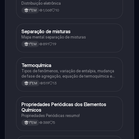
Distribuição eletrônica
1,068
10
1°EM
Separação de misturas
Química
Mapa mental separação de misturas
891
19
1°EM
Termoquímica
Química
Tipos de fenômenos, variação de entalpia, mudança
de fase de agregação, equação de termoquímica e
entalpia de formação
519
13
3°EM
Propriedades Periódicas dos Elementos
Química
Químicos
Propriedades Periódicas resumo!
388
5
1°EM