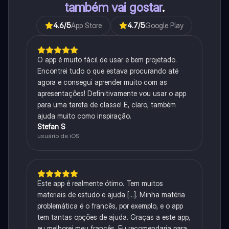
também vai gostar
.
4.6
/5
App Store
4.7
/5
Google Play
O app é muito fácil de usar e bem projetado.
Encontrei tudo o que estava procurando até
agora e consegui aprender muito com as
apresentações! Definitivamente vou usar o app
para uma tarefa de classe! E, claro, também
ajuda muito como inspiração.
Stefan S
usuário de iOS
Este app é realmente ótimo. Tem muitos
materiais de estudo e ajuda [...]. Minha matéria
problemática é o francês, por exemplo, e o app
tem tantas opções de ajuda. Graças a este app,
eu melhorei meu francês. Eu recomendaria para