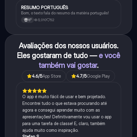
RESUMO PORTUGUÊS
Português
Bom, o texto fala do resumo da matéria português!
3,010
52
8°
Avaliações dos nossos usuários.
Eles gostaram de tudo —
e você
também vai gostar
.
4.6
/5
App Store
4.7
/5
Google Play
O app é muito fácil de usar e bem projetado.
Encontrei tudo o que estava procurando até
agora e consegui aprender muito com as
apresentações! Definitivamente vou usar o app
para uma tarefa de classe! E, claro, também
ajuda muito como inspiração.
Stefan S