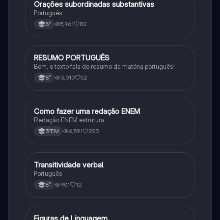
Orações subordinadas substantivas
Português
Português
5,961
82
8°
RESUMO PORTUGUÊS
Português
Bom, o texto fala do resumo da matéria português!
3,010
52
8°
Como fazer uma redação ENEM
Português
Redação ENEM estrutura
6,591
223
3°EM
Transitividade verbal
Português
Português
901
12
8°
Figuras de Linguagem
Português