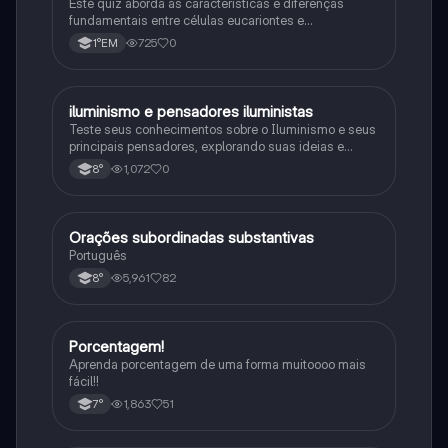
Este quiz aborda as características e diferenças
fundamentais entre células eucariontes e
procariontes.
725
0
1°EM
iluminismo e pensadores iluministas
História
Teste seus conhecimentos sobre o Iluminismo e seus
principais pensadores, explorando suas ideias e
impacto histórico.
1,072
0
8°
Orações subordinadas substantivas
Português
Português
5,961
82
8°
Porcentagem!
Matematica
Aprenda porcentagem de uma forma muitoooo mais
fácil!!
1,863
51
7°