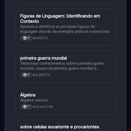
F
Figuras de Linguagem: Identificando em
Português
Contexto
Aprenda a identificar as principais figuras de
linguagem através de exemplos práticos e exercícios.
692
0
8°
primeira guerra mundial
História
Teste seus conhecimentos sobre a primeira guerra
mundial, causas da primeira guerra mundial e
consequências da Primeira Guerra Mundial, fases da
2,809
0
9°
primeira guerra mundial
Álgebra
Matematica
Álgebra: resumo
3,246
65
7°
sobre celulas eucarionte e procariontes
Biologia