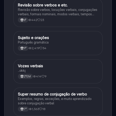
Revisão sobre verbos e etc.
Português
Revisão sobre verbos, locuções verbais, conjugações
verbais, formais nominais, modos verbais, tempos
verbais e pretéritos.
442
23
6°
Sujeito e orações
Português
Português gramática
2,419
34
9°
Vozes verbais
Português
..okkj
414
9
2°EM
Super resumo de conjugação de verbo
Português
Exemplos, regras, exceções, e muito aprendizado
sobre conjugação verbal
1,363
18
7°