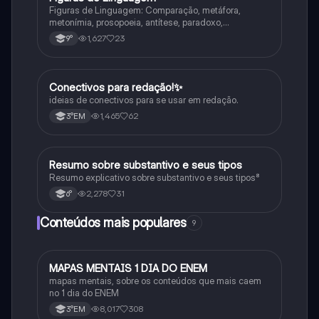
Figuras de Linguagem: Comparação, metáfora,
metonímia, prosopoeia, antítese, paradoxo,
eufemismo, hipérbole e onomatopeia
1,627
23
9°
Conectivos para redação!✨
Português
ideias de conectivos para se usar em redação.
1,465
62
3°EM
Resumo sobre substantivo e seus tipos
Português
Resumo explicativo sobre substantivo e seus tipos⁸
2,278
31
6°
Conteúdos mais populares
9
MAPAS MENTAIS 1 DIA DO ENEM
Português
mapas mentais, sobre os conteúdos que mais caem
no 1 dia do ENEM
8,017
308
3°EM