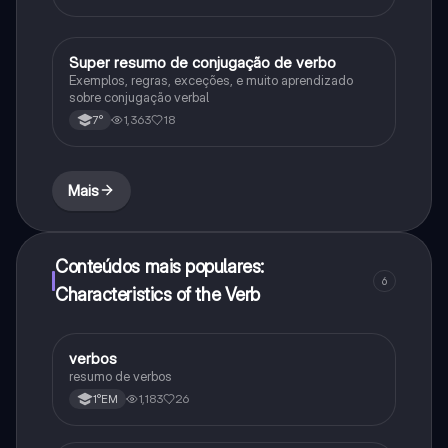
Super resumo de conjugação de verbo
Português
Exemplos, regras, exceções, e muito aprendizado
sobre conjugação verbal
1,363
18
7°
Mais
Conteúdos mais populares:
6
Characteristics of the Verb
verbos
Português
resumo de verbos
1,183
26
1°EM