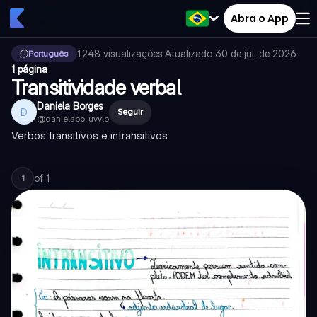
Abra o App
1.248
visualizações
·
Atualizado
30 de jul. de 2026
·
Português
1 página
Transitividade verbal
Daniela Borges
D
Seguir
@
danielabo_uvvlo
Verbos transitivos e intransitivos
of
1
1