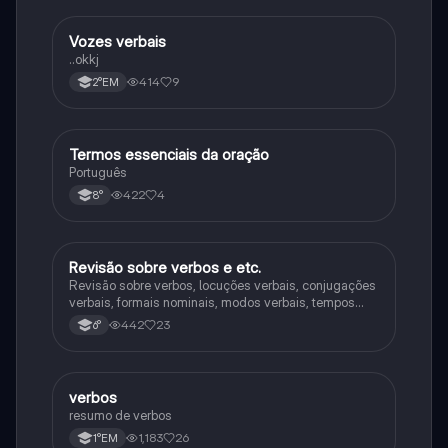
Vozes verbais
Português
..okkj
414
9
2°EM
Termos essenciais da oração
Português
Português
422
4
8°
Revisão sobre verbos e etc.
Português
Revisão sobre verbos, locuções verbais, conjugações
verbais, formais nominais, modos verbais, tempos
verbais e pretéritos.
442
23
6°
verbos
Português
resumo de verbos
1,183
26
1°EM