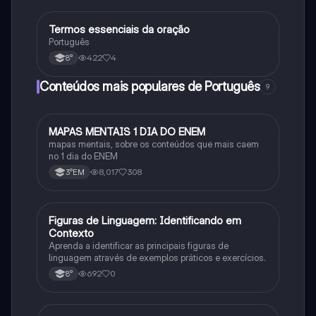
Termos essenciais da oração
Português
Português
422
4
8°
Conteúdos mais populares de Português
9
MAPAS MENTAIS 1 DIA DO ENEM
Português
mapas mentais, sobre os conteúdos que mais caem
no 1 dia do ENEM
8,017
308
3°EM
F
Figuras de Linguagem: Identificando em
Português
Contexto
Aprenda a identificar as principais figuras de
linguagem através de exemplos práticos e exercícios.
692
0
8°