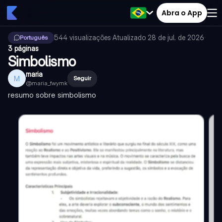
Abra o App
544
visualizações
·
Atualizado
28 de jul. de 2026
·
Português
3 páginas
Simbolismo
maria
M
Seguir
@
maria_fwymk
resumo sobre simbolismo