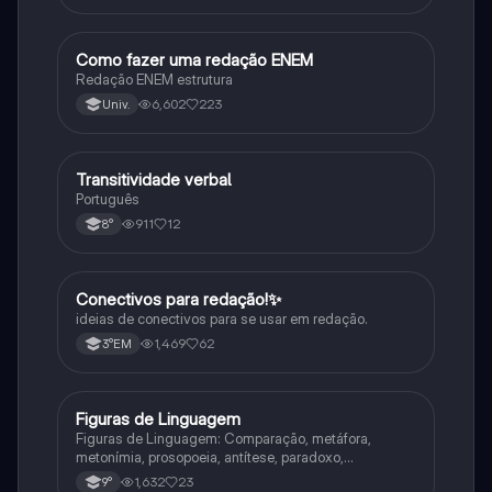
Como fazer uma redação ENEM
Português
Redação ENEM estrutura
6,602
223
Univ.
Transitividade verbal
Português
Português
911
12
8°
Conectivos para redação!✨
Português
ideias de conectivos para se usar em redação.
1,469
62
3°EM
Figuras de Linguagem
Português
Figuras de Linguagem: Comparação, metáfora,
metonímia, prosopoeia, antítese, paradoxo,
eufemismo, hipérbole e onomatopeia
1,632
23
9°