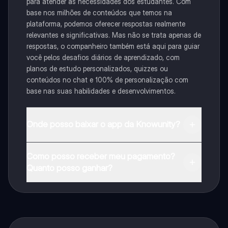
para atender às necessidades dos estudantes. Com
base nos milhões de conteúdos que temos na
plataforma, podemos oferecer respostas realmente
relevantes e significativas. Mas não se trata apenas de
respostas, o companheiro também está aqui para guiar
você pelos desafios diários de aprendizado, com
planos de estudo personalizados, quizzes ou
conteúdos no chat e 100% de personalização com
base nas suas habilidades e desenvolvimentos.
Onde posso baixar o app da Knowunity?
Pode descarregar a aplicação na Google Play Store e
Como posso receber meu pagamento?
na Apple App Store.
Quanto posso ganhar?
Sim, tem acesso gratuito ao conteúdo da aplicação e
ao nosso companheiro de IA. Para desbloquear
determinadas funcionalidades da aplicação, pode
adquirir o Knowunity Pro.