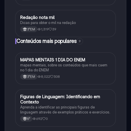
Redação nota mil
Português
Dicas para obter o mil na redação
1,319
39
3°EM
Conteúdos mais populares
9
MAPAS MENTAIS 1 DIA DO ENEM
Português
mapas mentais, sobre os conteúdos que mais caem
no 1 dia do ENEM
8,022
308
3°EM
F
Figuras de Linguagem: Identificando em
Português
Contexto
Aprenda a identificar as principais figuras de
linguagem através de exemplos práticos e exercícios.
692
0
8°