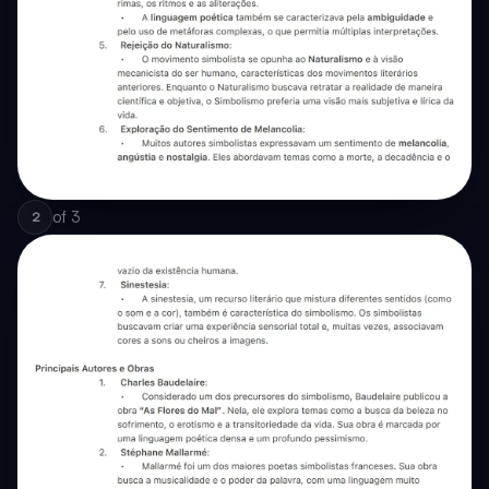
of
3
2