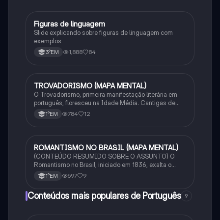
Figuras de linguagem
Português
Slide explicando sobre figuras de linguagem com
exemplos
1,888
84
3°EM
TROVADORISMO (MAPA MENTAL)
Português
O Trovadorismo, primeira manifestação literária em
português, floresceu na Idade Média. Cantigas de
amor, amigo, escárnio e maldizer eram compostas por
784
12
1°EM
trovadores e jograis, com temas feudais e religiosos.
ROMANTISMO NO BRASIL (MAPA MENTAL)
Português
(CONTEÚDO RESUMIDO SOBRE O ASSUNTO) O
Romantismo no Brasil, iniciado em 1836, exalta o
nacionalismo, a natureza e o índio. Dividido em 3
597
9
1°EM
fases, busca a identidade nacional com foco na
emoção e liberdade.
Conteúdos mais populares de Português
9