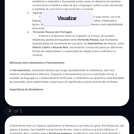
Visualizar
of
3
3