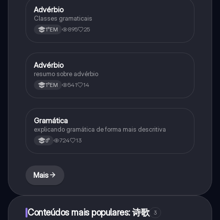
Advérbio
Português
Classes gramaticais
895
25
1°EM
Advérbio
Português
resumo sobre advérbio
541
14
1°EM
Gramática
Português
explicando gramática de forma mais descritiva
724
13
6°
Mais
Conteúdos mais populares: 诗歌
3