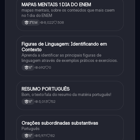
MAPAS MENTAIS 1 DIA DO ENEM
Português
mapas mentais, sobre os conteúdos que mais caem
no 1 dia do ENEM
8,022
308
3°EM
F
Figuras de Linguagem: Identificando em
Português
Contexto
Aprenda a identificar as principais figuras de
linguagem através de exemplos práticos e exercícios.
692
0
8°
RESUMO PORTUGUÊS
Português
Bom, o texto fala do resumo da matéria português!
3,013
52
8°
Orações subordinadas substantivas
Português
Português
5,971
82
8°