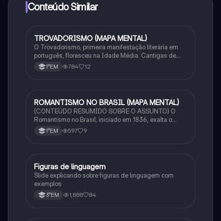
Conteúdo Similar
TROVADORISMO (MAPA MENTAL)
Português
O Trovadorismo, primeira manifestação literária em
português, floresceu na Idade Média. Cantigas de
amor, amigo, escárnio e maldizer eram compostas por
784
12
1°EM
trovadores e jograis, com temas feudais e religiosos.
ROMANTISMO NO BRASIL (MAPA MENTAL)
Português
(CONTEÚDO RESUMIDO SOBRE O ASSUNTO) O
Romantismo no Brasil, iniciado em 1836, exalta o
nacionalismo, a natureza e o índio. Dividido em 3
597
9
1°EM
fases, busca a identidade nacional com foco na
emoção e liberdade.
Figuras de linguagem
Português
Slide explicando sobre figuras de linguagem com
exemplos
1,888
84
3°EM