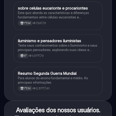
sobre celulas eucarionte e procariontes
Biologia
Este quiz aborda as características e diferenças
fundamentais entre células eucariontes e
procariontes.
726
0
1°EM
iluminismo e pensadores iluministas
História
Teste seus conhecimentos sobre o Iluminismo e seus
principais pensadores, explorando suas ideias e
impacto histórico.
1,077
0
8°
Resumo Segunda Guerra Mundial
História
Para alunos do ensino fundamental e médio. As
principais informações.
2,377
61
1°EM
Avaliações dos nossos usuários.