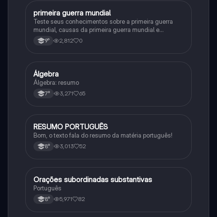
primeira guerra mundial
História
Teste seus conhecimentos sobre a primeira guerra
mundial, causas da primeira guerra mundial e
consequências da Primeira Guerra Mundial, fases da
2,812
0
9°
primeira guerra mundial
Álgebra
Matematica
Álgebra: resumo
3,271
65
7°
RESUMO PORTUGUÊS
Português
Bom, o texto fala do resumo da matéria português!
3,013
52
8°
Orações subordinadas substantivas
Português
Português
5,971
82
8°