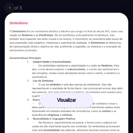
of
3
1
Visualizar