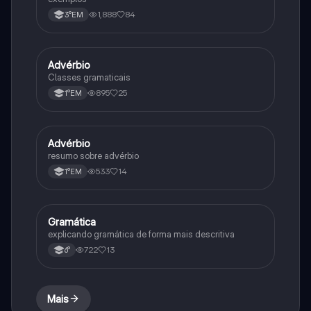
1,888
84
3°EM
Advérbio
Português
Classes gramaticais
895
25
1°EM
Advérbio
Português
resumo sobre advérbio
533
14
1°EM
Gramática
Português
explicando gramática de forma mais descritiva
722
13
6°
Mais