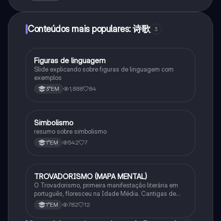
Conteúdos mais populares: 诗歌
3
Figuras de linguagem
Português
Slide explicando sobre figuras de linguagem com
exemplos
1,888
84
3°EM
Simbolismo
Português
resumo sobre simbolismo
542
7
1°EM
TROVADORISMO (MAPA MENTAL)
Português
O Trovadorismo, primeira manifestação literária em
português, floresceu na Idade Média. Cantigas de
amor, amigo, escárnio e maldizer eram compostas por
782
12
1°EM
trovadores e jograis, com temas feudais e religiosos.