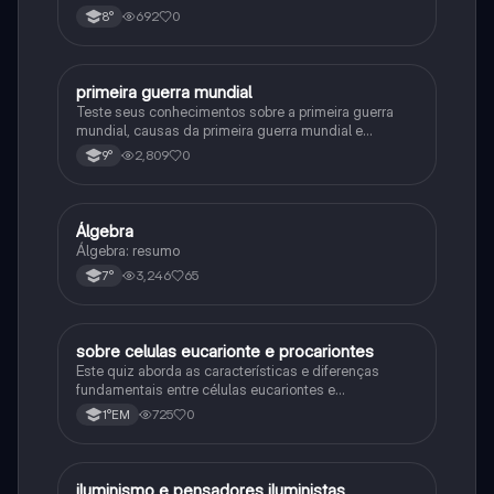
692
0
8°
primeira guerra mundial
História
Teste seus conhecimentos sobre a primeira guerra
mundial, causas da primeira guerra mundial e
consequências da Primeira Guerra Mundial, fases da
2,809
0
9°
primeira guerra mundial
Álgebra
Matematica
Álgebra: resumo
3,246
65
7°
sobre celulas eucarionte e procariontes
Biologia
Este quiz aborda as características e diferenças
fundamentais entre células eucariontes e
procariontes.
725
0
1°EM
iluminismo e pensadores iluministas
História