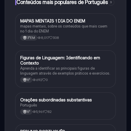
Conteúdos mais populares de Português
9
MAPAS MENTAIS 1 DIA DO ENEM
Português
mapas mentais, sobre os conteúdos que mais caem
no 1 dia do ENEM
8,017
308
3°EM
F
Figuras de Linguagem: Identificando em
Português
Contexto
Aprenda a identificar as principais figuras de
linguagem através de exemplos práticos e exercícios.
692
0
8°
Orações subordinadas substantivas
Português
Português
5,961
82
8°