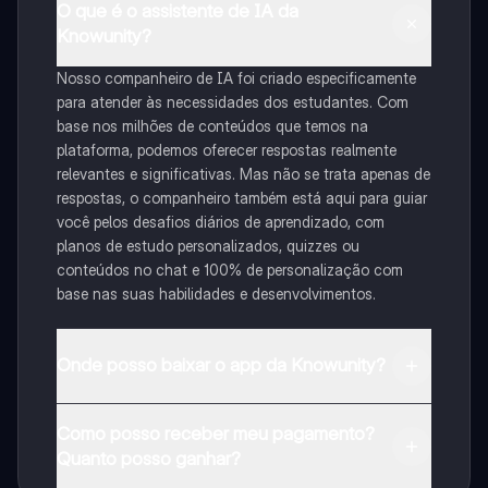
O que é o assistente de IA da
Knowunity?
Nosso companheiro de IA foi criado especificamente
para atender às necessidades dos estudantes. Com
base nos milhões de conteúdos que temos na
plataforma, podemos oferecer respostas realmente
relevantes e significativas. Mas não se trata apenas de
respostas, o companheiro também está aqui para guiar
você pelos desafios diários de aprendizado, com
planos de estudo personalizados, quizzes ou
conteúdos no chat e 100% de personalização com
base nas suas habilidades e desenvolvimentos.
Onde posso baixar o app da Knowunity?
Pode descarregar a aplicação na Google Play Store e
Como posso receber meu pagamento?
na Apple App Store.
Quanto posso ganhar?