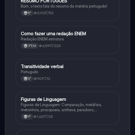
RESUMO PORTUGUÊS
Português
Bom, o texto fala do resumo da matéria português!
3,012
52
8°
Como fazer uma redação ENEM
Português
Redação ENEM estrutura
6,591
223
3°EM
Transitividade verbal
Português
Português
901
12
8°
Figuras de Linguagem
Português
Figuras de Linguagem: Comparação, metáfora,
metonímia, prosopoeia, antítese, paradoxo,
eufemismo, hipérbole e onomatopeia
1,627
23
9°