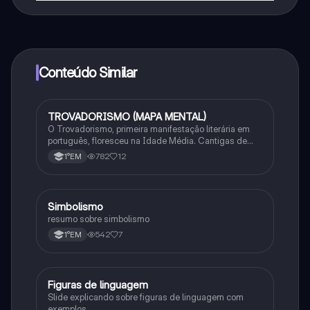
Sim, tem acesso gratuito ao conteúdo da aplicação e
ao nosso companheiro de IA. Para desbloquear
determinadas funcionalidades da aplicação, pode
adquirir o Knowunity Pro.
Conteúdo Similar
TROVADORISMO (MAPA MENTAL)
Português
O Trovadorismo, primeira manifestação literária em
português, floresceu na Idade Média. Cantigas de
amor, amigo, escárnio e maldizer eram compostas por
782
12
1°EM
trovadores e jograis, com temas feudais e religiosos.
Simbolismo
Português
resumo sobre simbolismo
542
7
1°EM
Figuras de linguagem
Português
Slide explicando sobre figuras de linguagem com
exemplos