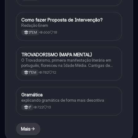
Como fazer Proposta de Intervenção?
Português
Redação Enem
606
18
3°EM
TROVADORISMO (MAPA MENTAL)
Português
O Trovadorismo, primeira manifestação literária em
português, floresceu na Idade Média. Cantigas de
amor, amigo, escárnio e maldizer eram compostas por
782
12
1°EM
trovadores e jograis, com temas feudais e religiosos.
Gramática
Português
explicando gramática de forma mais descritiva
722
13
6°
Mais