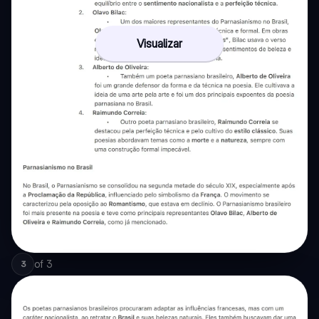
Visualizar
of
3
3