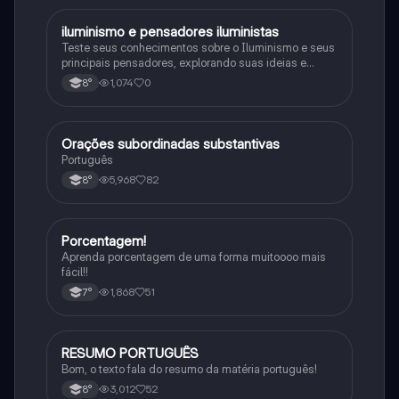
iluminismo e pensadores iluministas
História
Teste seus conhecimentos sobre o Iluminismo e seus
principais pensadores, explorando suas ideias e
impacto histórico.
1,074
0
8°
Orações subordinadas substantivas
Português
Português
5,968
82
8°
Porcentagem!
Matematica
Aprenda porcentagem de uma forma muitoooo mais
fácil!!
1,868
51
7°
RESUMO PORTUGUÊS
Português
Bom, o texto fala do resumo da matéria português!
3,012
52
8°