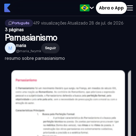
Abra o App
419
visualizações
·
Atualizado
28 de jul. de 2026
·
Português
3 páginas
Parnasianismo
maria
M
Seguir
@
maria_fwymk
resumo sobre parnasianismo