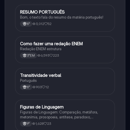
RESUMO PORTUGUÊS
Português
Bom, o texto fala do resumo da matéria português!
3,012
52
8°
Como fazer uma redação ENEM
Português
Redação ENEM estrutura
6,593
223
3°EM
Transitividade verbal
Português
Português
903
12
8°
Figuras de Linguagem
Português
Figuras de Linguagem: Comparação, metáfora,
metonímia, prosopoeia, antítese, paradoxo,
eufemismo, hipérbole e onomatopeia
1,628
23
9°