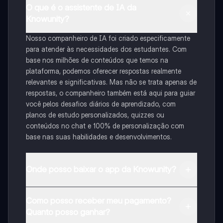
O que é o assistente de IA da
Knowunity?
Nosso companheiro de IA foi criado especificamente
para atender às necessidades dos estudantes. Com
base nos milhões de conteúdos que temos na
plataforma, podemos oferecer respostas realmente
relevantes e significativas. Mas não se trata apenas de
respostas, o companheiro também está aqui para guiar
você pelos desafios diários de aprendizado, com
planos de estudo personalizados, quizzes ou
conteúdos no chat e 100% de personalização com
base nas suas habilidades e desenvolvimentos.
Onde posso baixar o app da Knowunity?
Pode descarregar a aplicação na Google Play Store e
Como posso receber meu pagamento?
na Apple App Store.
Quanto posso ganhar?