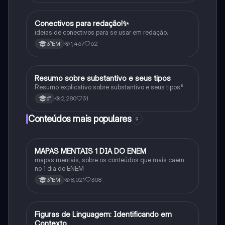
Conectivos para redação!✨
Português
ideias de conectivos para se usar em redação.
1,467
62
3°EM
Resumo sobre substantivo e seus tipos
Português
Resumo explicativo sobre substantivo e seus tipos⁸
2,280
31
6°
Conteúdos mais populares
9
MAPAS MENTAIS 1 DIA DO ENEM
Português
mapas mentais, sobre os conteúdos que mais caem
no 1 dia do ENEM
8,021
308
3°EM
F
Figuras de Linguagem: Identificando em
Português
Contexto