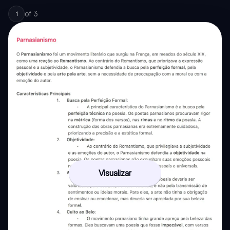
of
3
1
Visualizar