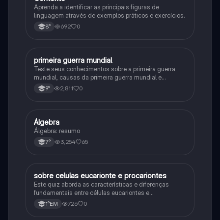
Aprenda a identificar as principais figuras de
linguagem através de exemplos práticos e exercícios.
692
0
8°
primeira guerra mundial
História
Teste seus conhecimentos sobre a primeira guerra
mundial, causas da primeira guerra mundial e
consequências da Primeira Guerra Mundial, fases da
2,811
0
9°
primeira guerra mundial
Álgebra
Matematica
Álgebra: resumo
3,254
65
7°
sobre celulas eucarionte e procariontes
Biologia
Este quiz aborda as características e diferenças
fundamentais entre células eucariontes e
procariontes.
726
0
1°EM