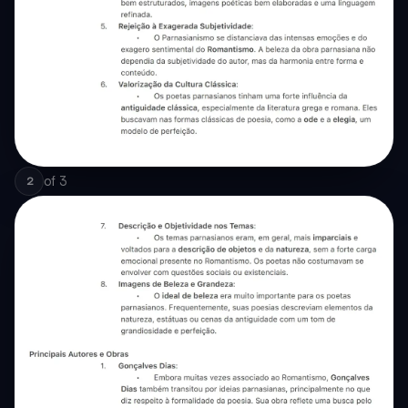
of
3
2