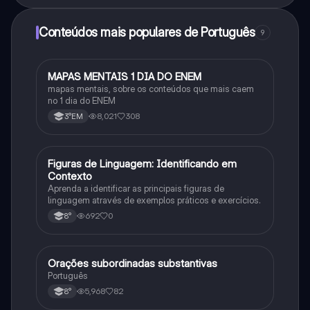
Conteúdos mais populares de Português
9
MAPAS MENTAIS 1 DIA DO ENEM
Português
mapas mentais, sobre os conteúdos que mais caem
no 1 dia do ENEM
8,021
308
3°EM
F
Figuras de Linguagem: Identificando em
Português
Contexto
Aprenda a identificar as principais figuras de
linguagem através de exemplos práticos e exercícios.
692
0
8°
Orações subordinadas substantivas
Português
Português
5,968
82
8°