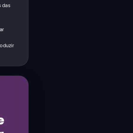
s das
ar
oduzir