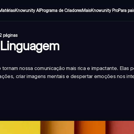
Matérias
Knowunity AI
Programa de Criadores
Mais
Knowunity Pro
Para pai
2 páginas
 Linguagem
e tornam nossa comunicação mais rica e impactante. Elas 
arações, criar imagens mentais e despertar emoções nos int
.