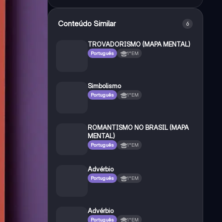
Conteúdo Similar
6
TROVADORISMO (MAPA MENTAL)
Português
1°EM
Simbolismo
Português
1°EM
ROMANTISMO NO BRASIL (MAPA
MENTAL)
Português
1°EM
Advérbio
Português
1°EM
Advérbio
Português
1°EM