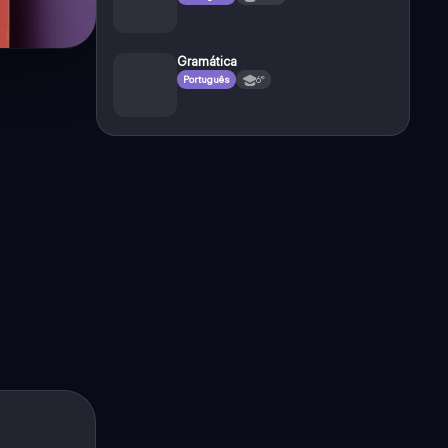
Gramática
Português
6°