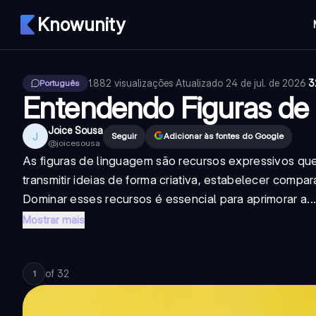
Knowunity
1.882
visualizações
·
Atualizado
24 de jul. de 2026
·
3
Português
Entendendo Figuras de
Joice Sousa
J
Seguir
Adicionar às fontes do Google
@
joicesousa
As figuras de linguagem são recursos expressivos qu
transmitir ideias de forma criativa, estabelecer comp
Dominar esses recursos é essencial para aprimorar a..
Mostrar mais
of
32
1