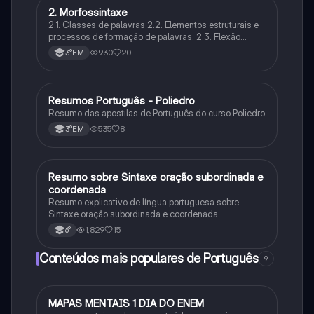
2. Morfossintaxe
Português
2.1. Classes de palavras 2.2. Elementos estruturais e
processos de formação de palavras. 2.3. Flexão
nominal e flexão verbal 2.4. Concordância nominal e
930
20
3°EM
concordância verbal. 2.5. Regência nominal e
regência verbal.
Resumos Português - Poliedro
Português
Resumo das apostilas de Português do curso Poliedro
535
8
3°EM
Resumo sobre Sintaxe oração subordinada e
Português
coordenada
Resumo explicativo de língua portuguesa sobre
Sintaxe oração subordinada e coordenada
1,829
15
6°
Conteúdos mais populares de Português
9
MAPAS MENTAIS 1 DIA DO ENEM
Português