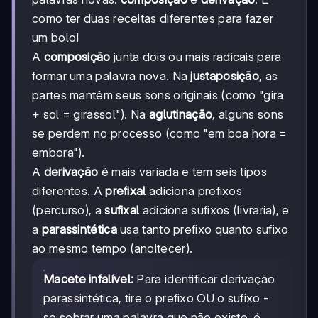
como ter duas receitas diferentes para fazer
um bolo!
A
composição
junta dois ou mais radicais para
formar uma palavra nova. Na
justaposição
, as
partes mantêm seus sons originais (como "gira
+ sol = girassol"). Na
aglutinação
, alguns sons
se perdem no processo (como "em boa hora =
embora").
A
derivação
é mais variada e tem seis tipos
diferentes. A
prefixal
adiciona prefixos
(percurso), a
sufixal
adiciona sufixos (livraria), e
a
parassintética
usa tanto prefixo quanto sufixo
ao mesmo tempo (anoitecer).
Macete infalível:
Para identificar derivação
parassintética, tire o prefixo OU o sufixo -
se sobrar uma palavra que não existe, é