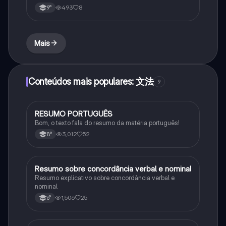
493
8
9°
Mais
Conteúdos mais populares: 文法
9
RESUMO PORTUGUÊS
Português
Bom, o texto fala do resumo da matéria português!
3,012
52
8°
Resumo sobre concordância verbal e nominal
Português
Resumo explicativo sobre concordância verbal e
nominal
1,506
25
6°