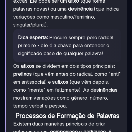
extras. Ele pode ser um
afixo
(que forma
palavras novas) ou uma
desinência
(que indica
variações como masculino/feminino,
singular/plural).
Dica esperta:
Procure sempre pelo radical
primeiro - ele é a chave para entender o
significado base de qualquer palavra!
Os
afixos
se dividem em dois tipos principais:
prefixos
(que vêm antes do radical, como "anti"
em antissocial) e
sufixos
(que vêm depois,
como "mente" em felizmente). As
desinências
mostram variações como gênero, número,
tempo verbal e pessoa.
Processos de Formação de Palavras
Existem duas maneiras principais de criar
palavras novas:
composição
e
derivação
. É