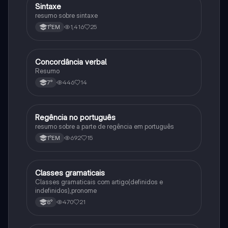
Sintaxe
Português
resumo sobre sintaxe
1,416
25
1°EM
Concordância verbal
Português
Resumo
446
14
7°
Regência no português
Português
resumo sobre a parte de regência em português
692
15
1°EM
Classes gramaticais
Português
Classes gramaticais com artigo(definidos e
indefinidos),pronome
470
21
8°