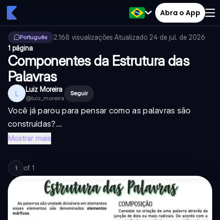
Abra o App
2.168
visualizações
·
Atualizado
24 de jul. de 2026
·
Português
1 página
Componentes da Estrutura das
Palavras
Luiz Moreira
L
Seguir
@
luiz_moreira
Você já parou para pensar como as palavras são
construídas?...
Mostrar mais
of
1
1