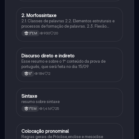
2. Morfossintaxe
Português
2.1. Classes de palavras 2.2. Elementos estruturais e
processos de formação de palavras. 2.3. Flexão
nominal e flexão verbal 2.4. Concordância nominal e
930
20
3°EM
concordância verbal. 2.5. Regência nominal e
regência verbal.
Discurso direto e indireto
Português
Esse resumo e sobre o 1° conteúdo da prova de
português, que será feita no dia 15/09
184
2
8°
Sintaxe
Português
resumo sobre sintaxe
1,416
25
1°EM
Colocação pronominal
Português
Regras gerais de Próclise,enclise e mesoclise