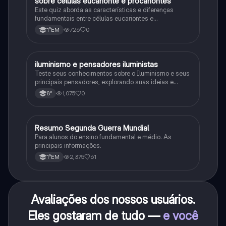
sobre celulas eucarionte e procariontes
Biologia
Este quiz aborda as características e diferenças
fundamentais entre células eucariontes e
procariontes.
726
0
1°EM
iluminismo e pensadores iluministas
História
Teste seus conhecimentos sobre o Iluminismo e seus
principais pensadores, explorando suas ideias e
impacto histórico.
1,075
0
8°
Resumo Segunda Guerra Mundial
História
Para alunos do ensino fundamental e médio. As
principais informações.
2,375
61
1°EM
Avaliações dos nossos usuários.
Eles gostaram de tudo —
e você