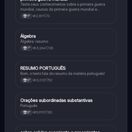
Teste seus conhecimentos sobre a primeira guerra
mundial, causas da primeira guerra mundial e
consequências da Primeira Guerra Mundial, fases da
2,811
0
9°
primeira guerra mundial
Álgebra
Matematica
Álgebra: resumo
3,264
65
7°
RESUMO PORTUGUÊS
Português
Bom, o texto fala do resumo da matéria português!
3,012
52
8°
Orações subordinadas substantivas
Português
Português
5,970
82
8°