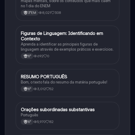
mapas mentais, sobre os conteúdos que mais caem
no 1 dia do ENEM
8,021
308
3°EM
F
Figuras de Linguagem: Identificando em
Português
Contexto
Aprenda a identificar as principais figuras de
linguagem através de exemplos práticos e exercícios.
692
0
8°
RESUMO PORTUGUÊS
Português
Bom, o texto fala do resumo da matéria português!
3,012
52
8°
Orações subordinadas substantivas
Português
Português
5,970
82
8°