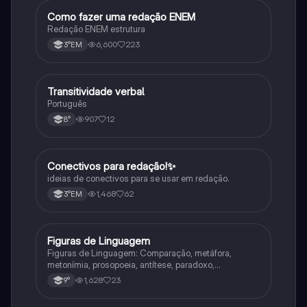
Como fazer uma redação ENEM
Português
Redação ENEM estrutura
6,600
223
3°EM
Transitividade verbal
Português
Português
907
12
8°
Conectivos para redação!✨
Português
ideias de conectivos para se usar em redação.
1,468
62
3°EM
Figuras de Linguagem
Português
Figuras de Linguagem: Comparação, metáfora,
metonímia, prosopoeia, antítese, paradoxo,
eufemismo, hipérbole e onomatopeia
1,628
23
9°