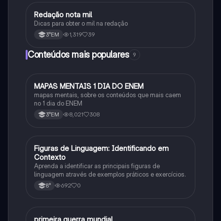
Redação nota mil
Português
Dicas para obter o mil na redação
1,319
39
3°EM
Conteúdos mais populares
9
MAPAS MENTAIS 1 DIA DO ENEM
Português
mapas mentais, sobre os conteúdos que mais caem
no 1 dia do ENEM
8,021
308
3°EM
F
Figuras de Linguagem: Identificando em
Português
Contexto
Aprenda a identificar as principais figuras de
linguagem através de exemplos práticos e exercícios.
692
0
8°
primeira guerra mundial
História