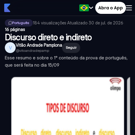
Abra o App
184
visualizações
·
Atualizado
30 de jul. de 2026
·
Português
16 páginas
Discurso direto e indireto
Vitão Andrade Pamplona
V
Seguir
@
vitoandradepamp
Esse resumo e sobre o 1° conteúdo da prova de português,
que será feita no dia 15/09