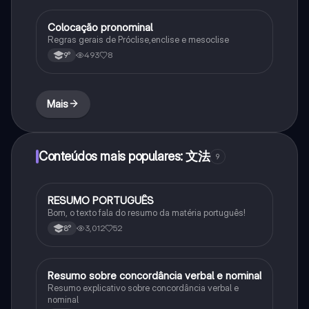
Colocação pronominal
Português
Regras gerais de Próclise,enclise e mesoclise
493
8
9°
Mais
Conteúdos mais populares: 文法
9
RESUMO PORTUGUÊS
Português
Bom, o texto fala do resumo da matéria português!
3,012
52
8°
Resumo sobre concordância verbal e nominal
Português
Resumo explicativo sobre concordância verbal e
nominal