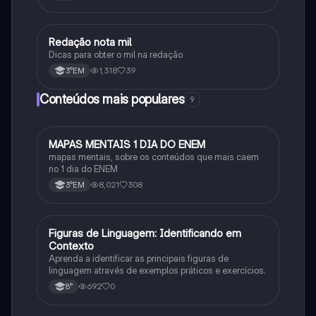
Redação nota mil
Português
Dicas para obter o mil na redação
1,318
39
3°EM
Conteúdos mais populares
9
MAPAS MENTAIS 1 DIA DO ENEM
Português
mapas mentais, sobre os conteúdos que mais caem
no 1 dia do ENEM
8,021
308
3°EM
F
Figuras de Linguagem: Identificando em
Português
Contexto
Aprenda a identificar as principais figuras de
linguagem através de exemplos práticos e exercícios.
692
0
8°