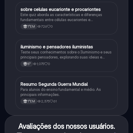
sobre celulas eucarionte e procariontes
Biologia
Este quiz aborda as características e diferenças
fundamentais entre células eucariontes e
procariontes.
726
0
1°EM
iluminismo e pensadores iluministas
História
Teste seus conhecimentos sobre o Iluminismo e seus
principais pensadores, explorando suas ideias e
impacto histórico.
1,075
0
8°
Resumo Segunda Guerra Mundial
História
Para alunos do ensino fundamental e médio. As
principais informações.
2,375
61
1°EM
Avaliações dos nossos usuários.