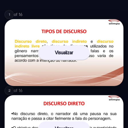
of
16
1
Visualizar
of
16
2