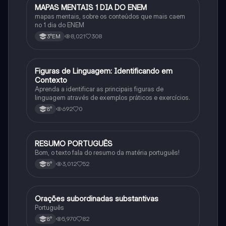
MAPAS MENTAIS 1 DIA DO ENEM
Português
mapas mentais, sobre os conteúdos que mais caem
no 1 dia do ENEM
8,021
308
3°EM
F
Figuras de Linguagem: Identificando em
Português
Contexto
Aprenda a identificar as principais figuras de
linguagem através de exemplos práticos e exercícios.
692
0
8°
RESUMO PORTUGUÊS
Português
Bom, o texto fala do resumo da matéria português!
3,012
52
8°
Orações subordinadas substantivas
Português
Português
5,970
82
8°