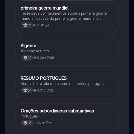
primeira guerra mundial
História
Teste seus conhecimentos sobre a primeira guerra
mundial, causas da primeira guerra mundial e
consequências da Primeira Guerra Mundial, fases da
2,811
0
9°
primeira guerra mundial
Álgebra
Matematica
Álgebra: resumo
3,264
65
7°
RESUMO PORTUGUÊS
Português
Bom, o texto fala do resumo da matéria português!
3,012
52
8°
Orações subordinadas substantivas
Português
Português
5,970
82
8°