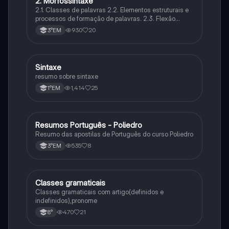
2. Morfossintaxe
Português
2.1. Classes de palavras 2.2. Elementos estruturais e
processos de formação de palavras. 2.3. Flexão
nominal e flexão verbal 2.4. Concordância nominal e
930
20
3°EM
concordância verbal. 2.5. Regência nominal e
regência verbal.
Sintaxe
Português
resumo sobre sintaxe
1,414
25
1°EM
Resumos Português - Poliedro
Português
Resumo das apostilas de Português do curso Poliedro
535
8
3°EM
Classes gramaticais
Português
Classes gramaticais com artigo(definidos e
indefinidos),pronome
470
21
8°