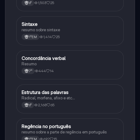
1,503
25
6°
Sintaxe
Português
resumo sobre sintaxe
1,414
25
1°EM
Concordância verbal
Português
Resumo
444
14
7°
Estrutura das palavras
Português
Radical, morfena, afixo e etc...
2,168
65
6°
Regência no português
Português
resumo sobre a parte de regência em português
692
15
1°EM