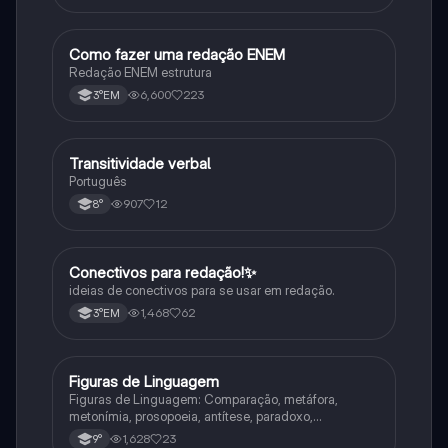
Como fazer uma redação ENEM
Português
Redação ENEM estrutura
6,600
223
3°EM
Transitividade verbal
Português
Português
907
12
8°
Conectivos para redação!✨
Português
ideias de conectivos para se usar em redação.
1,468
62
3°EM
Figuras de Linguagem
Português
Figuras de Linguagem: Comparação, metáfora,
metonímia, prosopoeia, antítese, paradoxo,
eufemismo, hipérbole e onomatopeia
1,628
23
9°