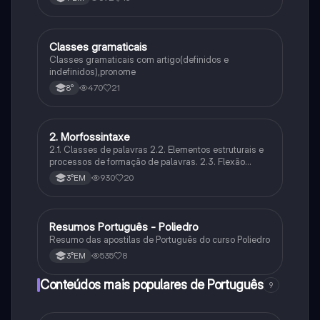
Classes gramaticais
Português
Classes gramaticais com artigo(definidos e
indefinidos),pronome
470
21
8°
2. Morfossintaxe
Português
2.1. Classes de palavras 2.2. Elementos estruturais e
processos de formação de palavras. 2.3. Flexão
nominal e flexão verbal 2.4. Concordância nominal e
930
20
3°EM
concordância verbal. 2.5. Regência nominal e
regência verbal.
Resumos Português - Poliedro
Português
Resumo das apostilas de Português do curso Poliedro
535
8
3°EM
Conteúdos mais populares de Português
9