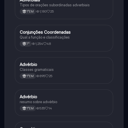
Tipos de orações subordinadas adverbiais
1,180
25
1°EM
Conjunções Coordenadas
Português
Qual a função e classificações
1,254
48
7°
Advérbio
Português
Classes gramaticais
895
25
1°EM
Advérbio
Português
resumo sobre advérbio
535
14
1°EM