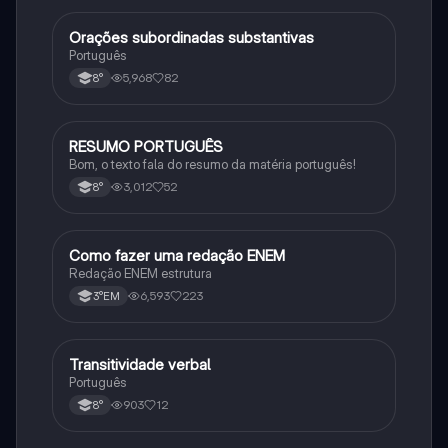
Orações subordinadas substantivas
Português
Português
5,968
82
8°
RESUMO PORTUGUÊS
Português
Bom, o texto fala do resumo da matéria português!
3,012
52
8°
Como fazer uma redação ENEM
Português
Redação ENEM estrutura
6,593
223
3°EM
Transitividade verbal
Português
Português
903
12
8°