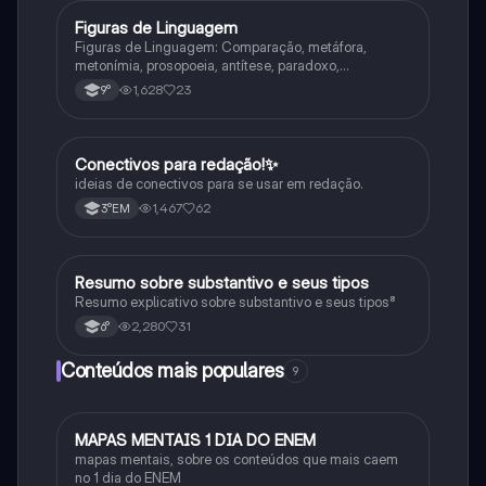
Figuras de Linguagem
Português
Figuras de Linguagem: Comparação, metáfora,
metonímia, prosopoeia, antítese, paradoxo,
eufemismo, hipérbole e onomatopeia
1,628
23
9°
Conectivos para redação!✨
Português
ideias de conectivos para se usar em redação.
1,467
62
3°EM
Resumo sobre substantivo e seus tipos
Português
Resumo explicativo sobre substantivo e seus tipos⁸
2,280
31
6°
Conteúdos mais populares
9
MAPAS MENTAIS 1 DIA DO ENEM
Português
mapas mentais, sobre os conteúdos que mais caem
no 1 dia do ENEM