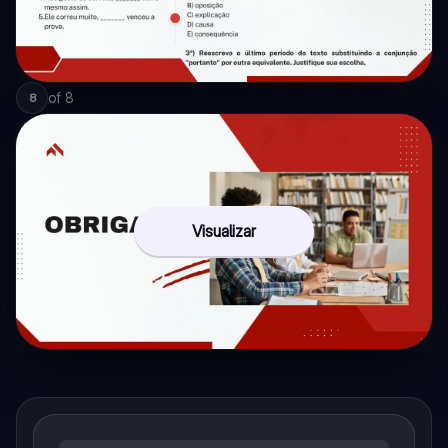
of
8
8
Visualizar