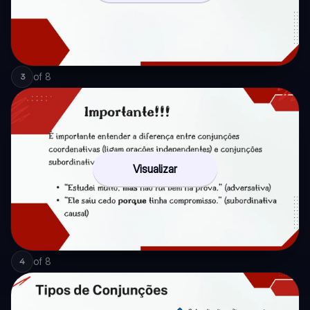
of
8
3
Visualizar
of
8
4