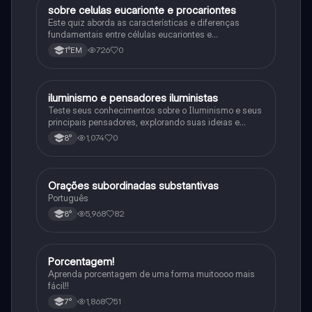
sobre celulas eucarionte e procariontes
Biologia
Este quiz aborda as características e diferenças
fundamentais entre células eucariontes e
procariontes.
726
0
1°EM
iluminismo e pensadores iluministas
História
Teste seus conhecimentos sobre o Iluminismo e seus
principais pensadores, explorando suas ideias e
impacto histórico.
1,074
0
8°
Orações subordinadas substantivas
Português
Português
5,968
82
8°
Porcentagem!
Matematica
Aprenda porcentagem de uma forma muitoooo mais
fácil!!
1,868
51
7°