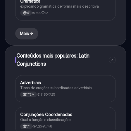
Gramática
Português
explicando gramática de forma mais descritiva
722
13
6°
Mais
Conteúdos mais populares: Latin
3
Conjunctions
Adverbiais
Português
Tipos de orações subordinadas adverbiais
1,180
25
1°EM
Conjunções Coordenadas
Português
Qual a função e classificações
1,254
48
7°