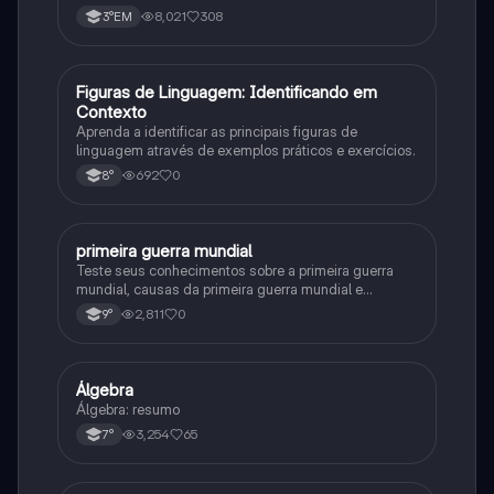
8,021
308
3°EM
F
Figuras de Linguagem: Identificando em
Português
Contexto
Aprenda a identificar as principais figuras de
linguagem através de exemplos práticos e exercícios.
692
0
8°
primeira guerra mundial
História
Teste seus conhecimentos sobre a primeira guerra
mundial, causas da primeira guerra mundial e
consequências da Primeira Guerra Mundial, fases da
2,811
0
9°
primeira guerra mundial
Álgebra
Matematica
Álgebra: resumo
3,254
65
7°