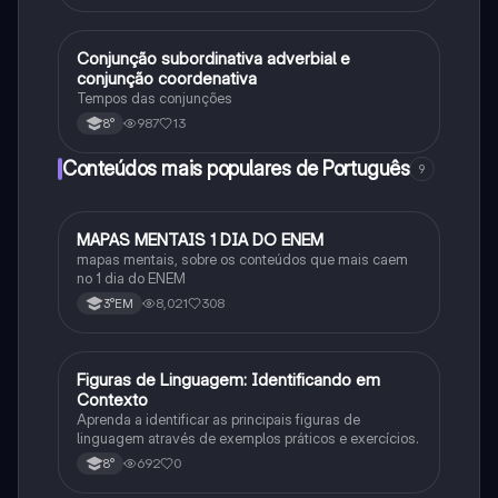
Conjunção subordinativa adverbial e
Português
conjunção coordenativa
Tempos das conjunções
987
13
8°
Conteúdos mais populares de Português
9
MAPAS MENTAIS 1 DIA DO ENEM
Português
mapas mentais, sobre os conteúdos que mais caem
no 1 dia do ENEM
8,021
308
3°EM
F
Figuras de Linguagem: Identificando em
Português
Contexto
Aprenda a identificar as principais figuras de
linguagem através de exemplos práticos e exercícios.
692
0
8°