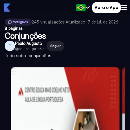
Abra o App
243
visualizações
·
Atualizado
17 de jul. de 2026
·
Português
8 páginas
Conjunções
Paulo Augusto
P
Seguir
@
pauloaugu_p3ih4
Tudo sobre conjunções