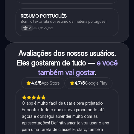
RESUMO PORTUGUÊS
Português
Bom, o texto fala do resumo da matéria português!
3,012
52
8°
Avaliações dos nossos usuários.
Eles gostaram de tudo —
e você
também vai gostar
.
4.6
/5
App Store
4.7
/5
Google Play
O app é muito fácil de usar e bem projetado.
Encontrei tudo o que estava procurando até
agora e consegui aprender muito com as
apresentações! Definitivamente vou usar o app
para uma tarefa de classe! E, claro, também