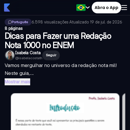
Abra o App
6.598
visualizações
·
Atualizado
19 de jul. de 2026
·
Português
8 páginas
Dicas para Fazer uma Redação
Nota 1000 no ENEM
Isabela Costa
Seguir
@
isabelacostath
Vamos mergulhar no universo da redação nota mil!
Neste guia,...
Mostrar mais