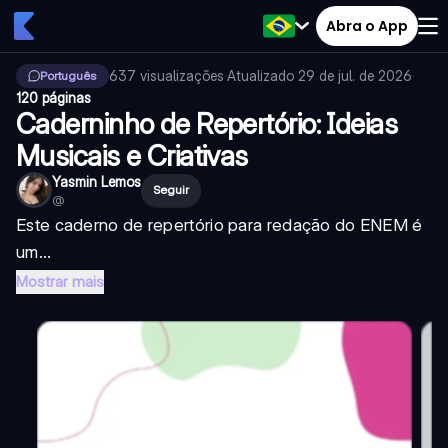
Abra o App
637
visualizações
·
Atualizado
29 de jul. de 2026
·
Português
120 páginas
Caderninho de Repertório: Ideias
Musicais e Criativas
Yasmin Lemos
Seguir
@
Este caderno de repertório para redação do ENEM é
um...
Mostrar mais