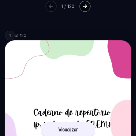
1
/
120
of
120
1
Visualizar