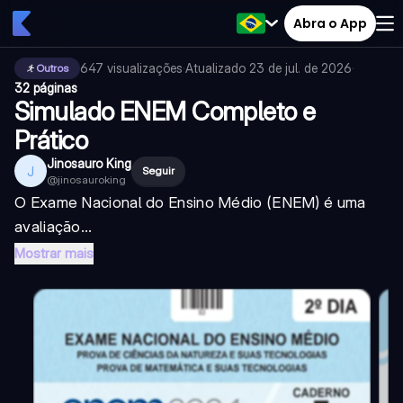
Abra o App
647
visualizações
·
Atualizado
23 de jul. de 2026
·
Outros
32 páginas
Simulado ENEM Completo e
Prático
Jinosauro King
J
Seguir
@
jinosauroking
O Exame Nacional do Ensino Médio (ENEM) é uma
avaliação...
Mostrar mais