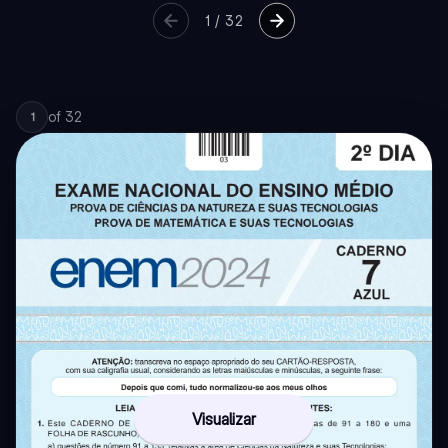
1
/
32
of
32
1
Visualizar