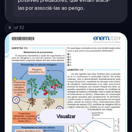
las por associá-las ao perigo.
of
32
8
Visualizar