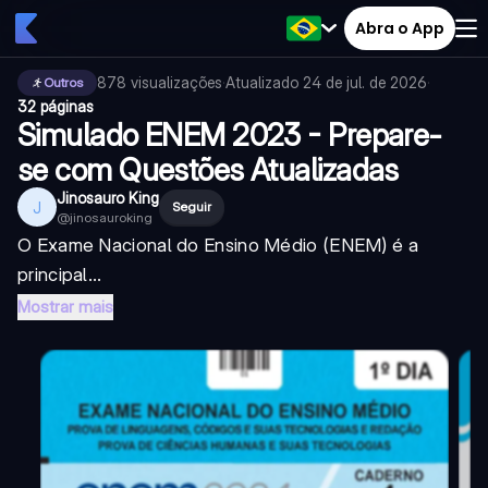
Abra o App
878
visualizações
·
Atualizado
24 de jul. de 2026
·
Outros
32 páginas
Simulado ENEM 2023 - Prepare-
se com Questões Atualizadas
Jinosauro King
J
Seguir
@
jinosauroking
O Exame Nacional do Ensino Médio (ENEM) é a
principal...
Mostrar mais