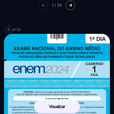
1
/
32
of
32
1
Visualizar