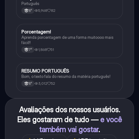
Português
5,968
82
8°
Porcentagem!
Matematica
Aprenda porcentagem de uma forma muitoooo mais
fácil!!
1,868
51
7°
RESUMO PORTUGUÊS
Português
Bom, o texto fala do resumo da matéria português!
3,012
52
8°
Avaliações dos nossos usuários.
Eles gostaram de tudo —
e você
também vai gostar
.