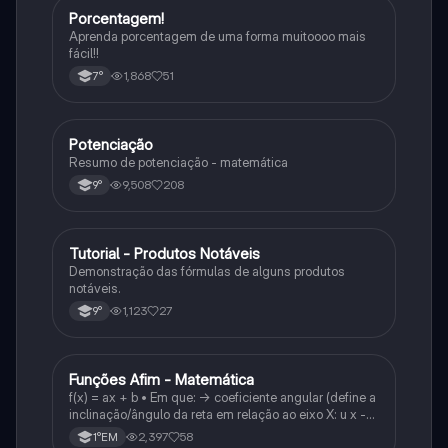
Porcentagem!
Matematica
Aprenda porcentagem de uma forma muitoooo mais
fácil!!
1,868
51
7°
Potenciação
Matematica
Resumo de potenciação - matemática
9,508
208
9°
Tutorial - Produtos Notáveis
Matematica
Demonstração das fórmulas de alguns produtos
notáveis.
1,123
27
9°
Funções Afim - Matemática
Matematica
f(x) = ax + b • Em que: -> coeficiente angular (define a
inclinação/ângulo da reta em relação ao eixo X: u x -
variável: a b → coeficiente linear (valor que corta o
2,397
58
1°EM
eixo y).