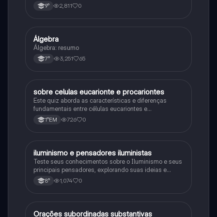
consequências da Primeira Guerra Mundial, fases da
2,811
0
9°
primeira guerra mundial
Álgebra
Matematica
Álgebra: resumo
3,251
65
7°
sobre celulas eucarionte e procariontes
Biologia
Este quiz aborda as características e diferenças
fundamentais entre células eucariontes e
procariontes.
726
0
1°EM
iluminismo e pensadores iluministas
História
Teste seus conhecimentos sobre o Iluminismo e seus
principais pensadores, explorando suas ideias e
impacto histórico.
1,074
0
8°
Orações subordinadas substantivas
Português