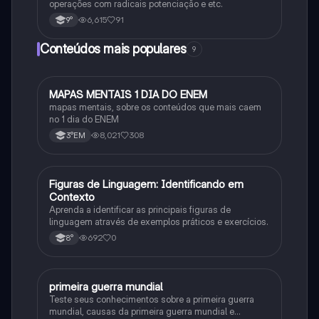
operações com radicais potenciação e etc.
6,615
91
9°
Conteúdos mais populares
9
MAPAS MENTAIS 1 DIA DO ENEM
Português
mapas mentais, sobre os conteúdos que mais caem
no 1 dia do ENEM
8,021
308
3°EM
F
Figuras de Linguagem: Identificando em
Português
Contexto
Aprenda a identificar as principais figuras de
linguagem através de exemplos práticos e exercícios.
692
0
8°
primeira guerra mundial
História
Teste seus conhecimentos sobre a primeira guerra
mundial, causas da primeira guerra mundial e