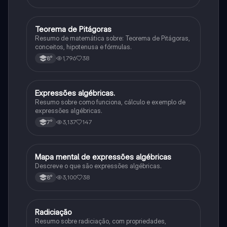
Teorema de Pitágoras
Matematica
Resumo de matemática sobre: Teorema de Pitágoras,
conceitos, hipotenusa e fórmulas.
1,796
38
8°
Expressões algébricas.
Matematica
Resumo sobre como funciona, cálculo e exemplo de
expressões algébricas.
3,137
147
7°
Mapa mental de expressões algébricas
Matematica
Descreve o que são expressões algébricas.
3,100
38
8°
Radiciação
Matematica
Resumo sobre radiciação, com propriedades,