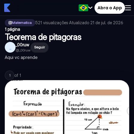
Abra o App
521
visualizações
·
Atualizado
21 de jul. de 2026
·
Matematica
1 página
Teorema de pitagoras
_00ruw
_
Seguir
@
_00ruw
Aqui vc aprende
of
1
1