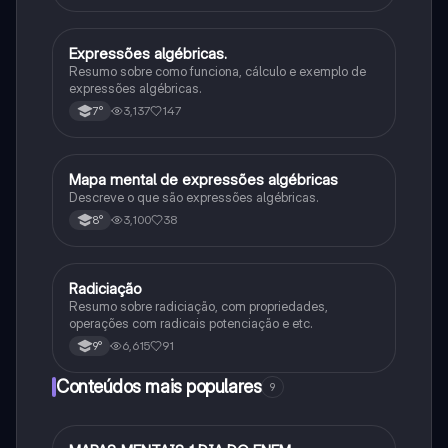
Expressões algébricas.
Matematica
Resumo sobre como funciona, cálculo e exemplo de
expressões algébricas.
3,137
147
7°
Mapa mental de expressões algébricas
Matematica
Descreve o que são expressões algébricas.
3,100
38
8°
Radiciação
Matematica
Resumo sobre radiciação, com propriedades,
operações com radicais potenciação e etc.
6,615
91
9°
Conteúdos mais populares
9