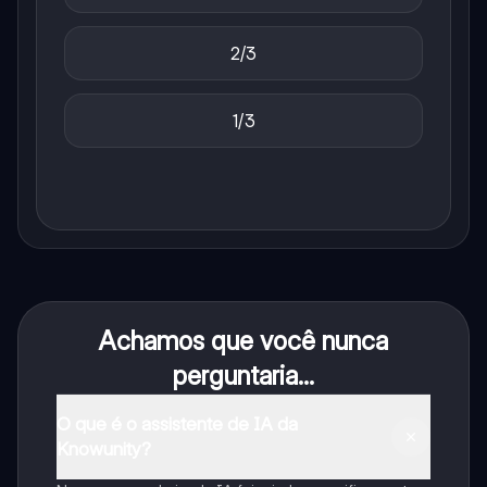
2/3
1/3
Achamos que você nunca
perguntaria...
O que é o assistente de IA da
Knowunity?