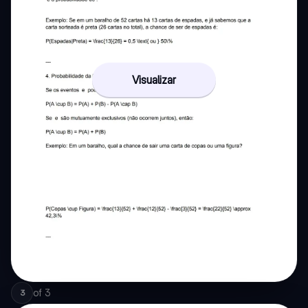
Visualizar
of
3
3