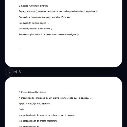
of
3
2