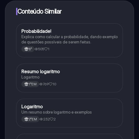
adquirir o Knowunity Pro.
Conteúdo Similar
Probabilidade!
Matematica
Explica como calcular a probabilidade, dando exemplo
de questões possíveis de serem feitas.
505
1
8°
Resumo logaritmo
Matematica
Logaritmo
769
10
1°EM
Logaritmo
Matematica
Um resumo sobre logaritmo e exemplos
232
2
2°EM