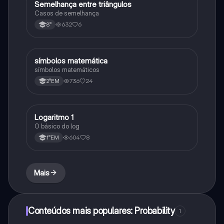
Semelhança entre triângulos
Matematica
Casos de semelhança
632
6
8°
símbolos matemática
Matematica
símbolos matemáticos
736
24
2°EM
Logaritmo 1
Matematica
O básico do log
604
8
1°EM
Mais
Conteúdos mais populares: Probability
1