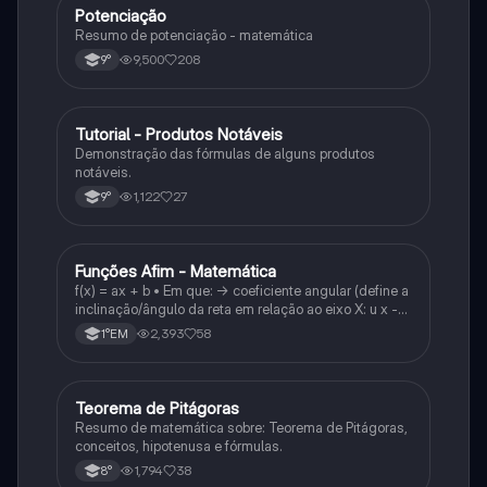
Potenciação
Matematica
Resumo de potenciação - matemática
9,500
208
9°
Tutorial - Produtos Notáveis
Matematica
Demonstração das fórmulas de alguns produtos
notáveis.
1,122
27
9°
Funções Afim - Matemática
Matematica
f(x) = ax + b • Em que: -> coeficiente angular (define a
inclinação/ângulo da reta em relação ao eixo X: u x -
variável: a b → coeficiente linear (valor que corta o
2,393
58
1°EM
eixo y).
Teorema de Pitágoras
Matematica
Resumo de matemática sobre: Teorema de Pitágoras,
conceitos, hipotenusa e fórmulas.
1,794
38
8°