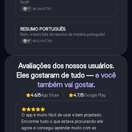
fácil!!
1,863
51
7°
RESUMO PORTUGUÊS
Português
Bom, o texto fala do resumo da matéria português!
3,010
52
8°
Avaliações dos nossos usuários.
Eles gostaram de tudo —
e você
também vai gostar
.
4.6
/5
App Store
4.7
/5
Google Play
O app é muito fácil de usar e bem projetado.
Encontrei tudo o que estava procurando até
agora e consegui aprender muito com as