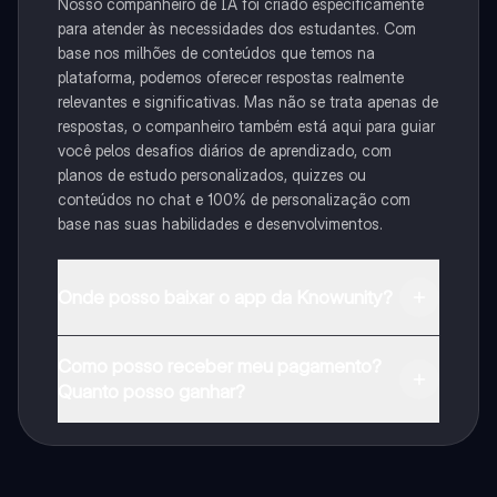
Nosso companheiro de IA foi criado especificamente
para atender às necessidades dos estudantes. Com
base nos milhões de conteúdos que temos na
plataforma, podemos oferecer respostas realmente
relevantes e significativas. Mas não se trata apenas de
respostas, o companheiro também está aqui para guiar
você pelos desafios diários de aprendizado, com
planos de estudo personalizados, quizzes ou
conteúdos no chat e 100% de personalização com
base nas suas habilidades e desenvolvimentos.
Onde posso baixar o app da Knowunity?
Pode descarregar a aplicação na Google Play Store e
Como posso receber meu pagamento?
na Apple App Store.
Quanto posso ganhar?
Sim, tem acesso gratuito ao conteúdo da aplicação e
ao nosso companheiro de IA. Para desbloquear
determinadas funcionalidades da aplicação, pode