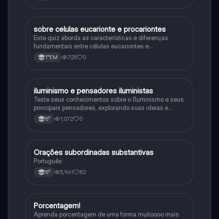
sobre celulas eucarionte e procariontes
Biologia
Este quiz aborda as características e diferenças
fundamentais entre células eucariontes e
procariontes.
725
0
1°EM
iluminismo e pensadores iluministas
História
Teste seus conhecimentos sobre o Iluminismo e seus
principais pensadores, explorando suas ideias e
impacto histórico.
1,072
0
8°
Orações subordinadas substantivas
Português
Português
5,961
82
8°
Porcentagem!
Matematica
Aprenda porcentagem de uma forma muitoooo mais