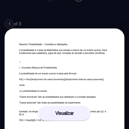
of
3
1
Visualizar