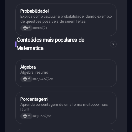
Probabilidade!
Matematica
Explica como calcular a probabilidade, dando exemplo
de questões possíveis de serem feitas.
505
1
8°
Conteúdos mais populares de
9
Matematica
Álgebra
Matematica
Álgebra: resumo
3,246
65
7°
Porcentagem!
Matematica
Aprenda porcentagem de uma forma muitoooo mais
fácil!!
1,863
51
7°