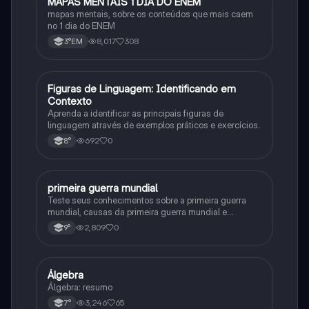
MAPAS MENTAIS 1 DIA DO ENEM
Português
mapas mentais, sobre os conteúdos que mais caem
no 1 dia do ENEM
8,017
308
3°EM
F
Figuras de Linguagem: Identificando em
Português
Contexto
Aprenda a identificar as principais figuras de
linguagem através de exemplos práticos e exercícios.
692
0
8°
primeira guerra mundial
História
Teste seus conhecimentos sobre a primeira guerra
mundial, causas da primeira guerra mundial e
consequências da Primeira Guerra Mundial, fases da
2,809
0
9°
primeira guerra mundial
Álgebra
Matematica
Álgebra: resumo
3,246
65
7°