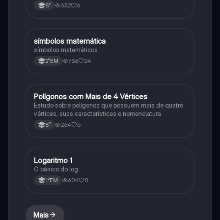
632
6
8°
símbolos matemática
Matematica
símbolos matemáticos
736
24
2°EM
Polígonos com Mais de 4 Vértices
Matematica
Estudo sobre polígonos que possuem mais de quatro
vértices, suas características e nomenclatura
264
6
8°
Logaritmo 1
Matematica
O básico do log
604
8
1°EM
Mais