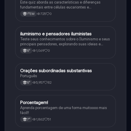
Este quiz aborda as características e diferenças
fundamentais entre células eucariontes e
procariontes.
725
0
1°EM
iluminismo e pensadores iluministas
História
Teste seus conhecimentos sobre o Iluminismo e seus
principais pensadores, explorando suas ideias e
impacto histórico.
1,069
0
8°
Orações subordinadas substantivas
Português
Português
5,957
82
8°
Porcentagem!
Matematica
Aprenda porcentagem de uma forma muitoooo mais
fácil!!
1,862
51
7°