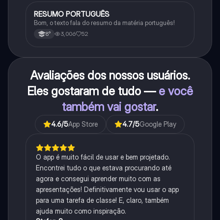
RESUMO PORTUGUÊS
Português
Bom, o texto fala do resumo da matéria português!
3,006
52
8°
Avaliações dos nossos usuários.
Eles gostaram de tudo —
e você
também vai gostar
.
4.6
/5
App Store
4.7
/5
Google Play
O app é muito fácil de usar e bem projetado.
Encontrei tudo o que estava procurando até
agora e consegui aprender muito com as
apresentações! Definitivamente vou usar o app
para uma tarefa de classe! E, claro, também
ajuda muito como inspiração.