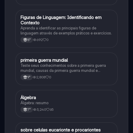
F
Figuras de Linguagem: Identificando em
Português
Contexto
Aprenda a identificar as principais figuras de
linguagem através de exemplos práticos e exercícios.
692
0
8°
primeira guerra mundial
História
Teste seus conhecimentos sobre a primeira guerra
mundial, causas da primeira guerra mundial e
consequências da Primeira Guerra Mundial, fases da
2,808
0
9°
primeira guerra mundial
Álgebra
Matematica
Álgebra: resumo
3,240
65
7°
sobre celulas eucarionte e procariontes
Biologia