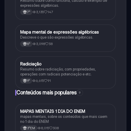
Resumo sobre como funciona, cálculo e exemplo de
expressões algébricas.
3,135
147
7°
Mapa mental de expressões algébricas
Matematica
Descreve o que são expressões algébricas.
3,098
38
8°
Radiciação
Matematica
Resumo sobre radiciação, com propriedades,
operações com radicais potenciação e etc.
6,615
91
9°
Conteúdos mais populares
9
MAPAS MENTAIS 1 DIA DO ENEM
Português
mapas mentais, sobre os conteúdos que mais caem
no 1 dia do ENEM
8,015
308
3°EM