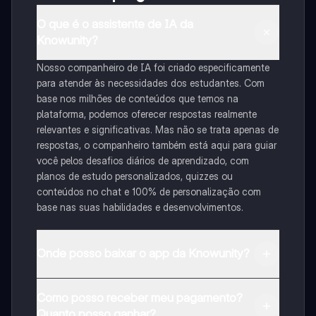
O que é o assistente de IA da
Knowunity?
Nosso companheiro de IA foi criado especificamente
para atender às necessidades dos estudantes. Com
base nos milhões de conteúdos que temos na
plataforma, podemos oferecer respostas realmente
relevantes e significativas. Mas não se trata apenas de
respostas, o companheiro também está aqui para guiar
você pelos desafios diários de aprendizado, com
planos de estudo personalizados, quizzes ou
conteúdos no chat e 100% de personalização com
base nas suas habilidades e desenvolvimentos.
Onde posso baixar o app da Knowunity?
Pode descarregar a aplicação na Google Play Store e
Como posso receber meu pagamento?
na Apple App Store.
Quanto posso ganhar?