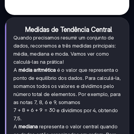
Medidas de Tendência Central
Quando precisamos resumir um conjunto de
dados, recorremos a três medidas principais:
média, mediana e moda. Vamos ver como
calculá-las na prática!
A
média aritmética
é o valor que representa o
ponto de equilíbrio dos dados. Para calculá-la,
somamos todos os valores e dividimos pelo
número total de elementos. Por exemplo, para
as notas 7, 8, 6 e 9, somamos
7+8+6+9=30
7
+
8
+
6
+
9
=
30
e dividimos por 4, obtendo
7,5.
A
mediana
representa o valor central quando