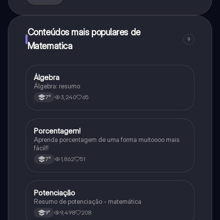
Conteúdos mais populares de
9
Matematica
Álgebra
Matematica
Álgebra: resumo
3,240
65
7°
Porcentagem!
Matematica
Aprenda porcentagem de uma forma muitoooo mais
fácil!!
1,862
51
7°
Potenciação
Matematica
Resumo de potenciação - matemática
9,498
208
9°