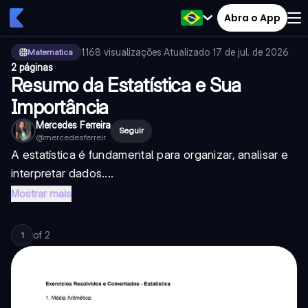
Abra o App
1.168
visualizações
·
Atualizado
17 de jul. de 2026
·
Matematica
2 páginas
Resumo da Estatística e Sua
Importância
Mercedes Ferreira
Seguir
@
mercedesferreir
A estatística é fundamental para organizar, analisar e
interpretar dados....
Mostrar mais
of
2
1