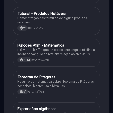
Tutorial - Produtos Notáveis
Matematica
Demonstração das fórmulas de alguns produtos
notáveis.
1,122
27
9°
Funções Afim - Matemática
Matematica
f(x) = ax + b • Em que: -> coeficiente angular (define a
inclinação/ângulo da reta em relação ao eixo X: u x -
variável: a b → coeficiente linear (valor que corta o
2,393
58
1°EM
eixo y).
Teorema de Pitágoras
Matematica
Resumo de matemática sobre: Teorema de Pitágoras,
conceitos, hipotenusa e fórmulas.
1,793
38
8°
Expressões algébricas.
Matematica