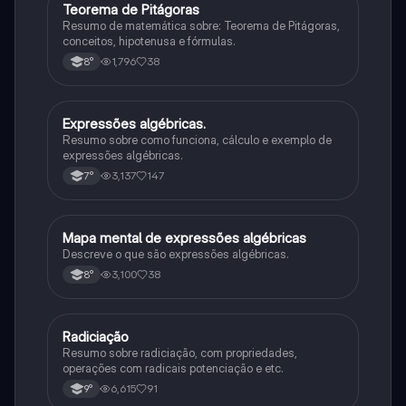
Teorema de Pitágoras
Matematica
Resumo de matemática sobre: Teorema de Pitágoras,
conceitos, hipotenusa e fórmulas.
1,796
38
8°
Expressões algébricas.
Matematica
Resumo sobre como funciona, cálculo e exemplo de
expressões algébricas.
3,137
147
7°
Mapa mental de expressões algébricas
Matematica
Descreve o que são expressões algébricas.
3,100
38
8°
Radiciação
Matematica
Resumo sobre radiciação, com propriedades,
operações com radicais potenciação e etc.
6,615
91
9°