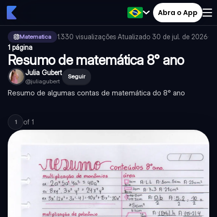
Abra o App
1.330
visualizações
·
Atualizado
30 de jul. de 2026
·
Matematica
1 página
Resumo de matemática 8° ano
Julia Gubert
Seguir
@
juliagubert
Resumo de algumas contas de matemática do 8° ano
of
1
1