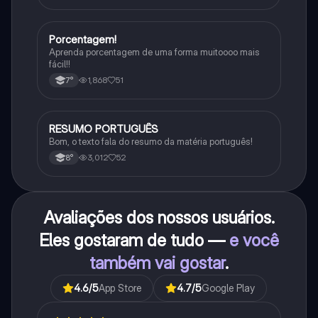
Porcentagem!
Matematica
Aprenda porcentagem de uma forma muitoooo mais
fácil!!
1,868
51
7°
RESUMO PORTUGUÊS
Português
Bom, o texto fala do resumo da matéria português!
3,012
52
8°
Avaliações dos nossos usuários.
Eles gostaram de tudo —
e você
também vai gostar
.
4.6
/5
App Store
4.7
/5
Google Play