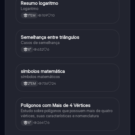
Resumo logaritmo
Matematica
Logaritmo
769
10
1°EM
Semelhança entre triângulos
Matematica
Casos de semelhança
632
6
8°
símbolos matemática
Matematica
símbolos matemáticos
736
24
2°EM
Polígonos com Mais de 4 Vértices
Matematica
Estudo sobre polígonos que possuem mais de quatro
vértices, suas características e nomenclatura
264
6
8°