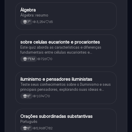
Álgebra
Matematica
Álgebra: resumo
3,254
65
7°
sobre celulas eucarionte e procariontes
Biologia
Este quiz aborda as características e diferenças
fundamentais entre células eucariontes e
procariontes.
726
0
1°EM
iluminismo e pensadores iluministas
História
Teste seus conhecimentos sobre o Iluminismo e seus
principais pensadores, explorando suas ideias e
impacto histórico.
1,074
0
8°
Orações subordinadas substantivas
Português
Português
5,968
82
8°