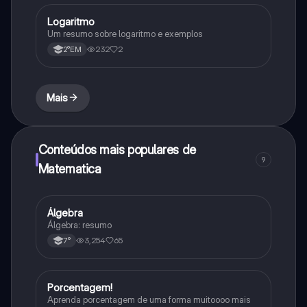
Logaritmo
Matematica
Um resumo sobre logaritmo e exemplos
232
2
2°EM
Mais
Conteúdos mais populares de
9
Matematica
Álgebra
Matematica
Álgebra: resumo
3,254
65
7°
Porcentagem!
Matematica
Aprenda porcentagem de uma forma muitoooo mais