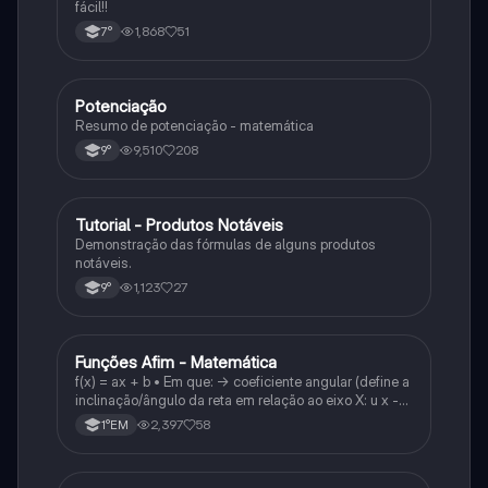
fácil!!
1,868
51
7°
Potenciação
Matematica
Resumo de potenciação - matemática
9,510
208
9°
Tutorial - Produtos Notáveis
Matematica
Demonstração das fórmulas de alguns produtos
notáveis.
1,123
27
9°
Funções Afim - Matemática
Matematica
f(x) = ax + b • Em que: -> coeficiente angular (define a
inclinação/ângulo da reta em relação ao eixo X: u x -
variável: a b → coeficiente linear (valor que corta o
2,397
58
1°EM
eixo y).