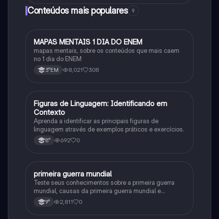
Conteúdos mais populares
9
MAPAS MENTAIS 1 DIA DO ENEM
Português
mapas mentais, sobre os conteúdos que mais caem
no 1 dia do ENEM
8,021
308
3°EM
F
Figuras de Linguagem: Identificando em
Português
Contexto
Aprenda a identificar as principais figuras de
linguagem através de exemplos práticos e exercícios.
692
0
8°
primeira guerra mundial
História
Teste seus conhecimentos sobre a primeira guerra
mundial, causas da primeira guerra mundial e
consequências da Primeira Guerra Mundial, fases da
2,811
0
9°
primeira guerra mundial