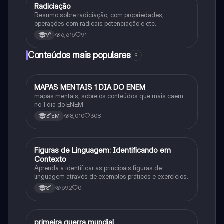
Radiciação
Matematica
Resumo sobre radiciação, com propriedades,
operações com radicais potenciação e etc.
6,615
91
9°
Conteúdos mais populares
9
MAPAS MENTAIS 1 DIA DO ENEM
Português
mapas mentais, sobre os conteúdos que mais caem
no 1 dia do ENEM
8,010
308
3°EM
F
Figuras de Linguagem: Identificando em
Português
Contexto
Aprenda a identificar as principais figuras de
linguagem através de exemplos práticos e exercícios.
692
0
8°
primeira guerra mundial
História