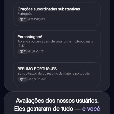
Orações subordinadas substantivas
Português
Português
5,957
82
8°
Porcentagem!
Matematica
Aprenda porcentagem de uma forma muitoooo mais
fácil!!
1,860
51
7°
RESUMO PORTUGUÊS
Português
Bom, o texto fala do resumo da matéria português!
3,006
52
8°
Avaliações dos nossos usuários.
Eles gostaram de tudo —
e você