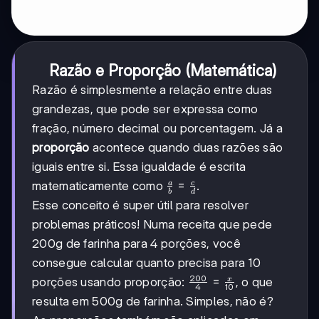
Razão e Proporção (Matemática)
Razão é simplesmente a relação entre duas
grandezas, que pode ser expressa como
fração, número decimal ou porcentagem. Já a
proporção
acontece quando duas razões são
iguais entre si. Essa igualdade é escrita
\frac{a}
=
a
c
matematicamente como
.
b
d
{b}=\frac{c}
Esse conceito é super útil para resolver
{d}
problemas práticos! Numa receita que pede
200g de farinha para 4 porções, você
consegue calcular quanto precisa para 10
200
\frac{200}
=
x
porções usando proporção:
, o que
4
10
{4}=\frac{x}
resulta em 500g de farinha. Simples, não é?
{10}