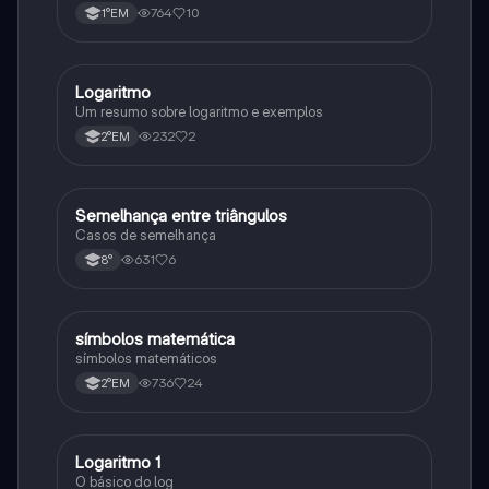
764
10
1°EM
Logaritmo
Matematica
Um resumo sobre logaritmo e exemplos
232
2
2°EM
Semelhança entre triângulos
Matematica
Casos de semelhança
631
6
8°
símbolos matemática
Matematica
símbolos matemáticos
736
24
2°EM
Logaritmo 1
Matematica
O básico do log