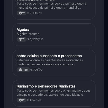
Teste seus conhecimentos sobre a primeira guerra
mundial, causas da primeira guerra mundial e
consequências da Primeira Guerra Mundial, fases da
2,808
0
9°
primeira guerra mundial
Álgebra
Matematica
Álgebra: resumo
3,237
65
7°
sobre celulas eucarionte e procariontes
Biologia
Este quiz aborda as características e diferenças
fundamentais entre células eucariontes e
procariontes.
725
0
1°EM
iluminismo e pensadores iluministas
História
Teste seus conhecimentos sobre o Iluminismo e seus
principais pensadores, explorando suas ideias e
impacto histórico.
1,069
0
8°