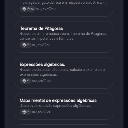
inclinação/ângulo da reta em relação ao eixo X: u x -
variável: a b → coeficiente linear (valor que corta o
2,393
58
1°EM
eixo y).
Teorema de Pitágoras
Matematica
Resumo de matemática sobre: Teorema de Pitágoras,
conceitos, hipotenusa e fórmulas.
1,793
38
8°
Expressões algébricas.
Matematica
Resumo sobre como funciona, cálculo e exemplo de
expressões algébricas.
3,135
147
7°
Mapa mental de expressões algébricas
Matematica
Descreve o que são expressões algébricas.
3,097
38
8°