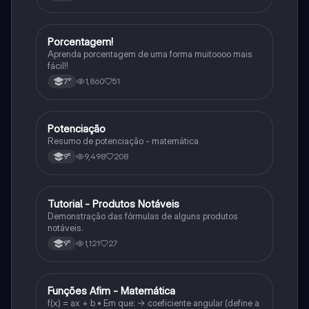
Porcentagem!
Matematica
Aprenda porcentagem de uma forma muitoooo mais
fácil!!
1,860
51
7°
Potenciação
Matematica
Resumo de potenciação - matemática
9,498
208
9°
Tutorial - Produtos Notáveis
Matematica
Demonstração das fórmulas de alguns produtos
notáveis.
1,121
27
9°
Funções Afim - Matemática
Matematica
f(x) = ax + b • Em que: -> coeficiente angular (define a