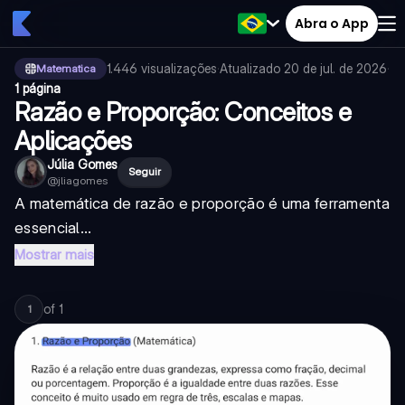
Abra o App
1.446
visualizações
·
Atualizado
20 de jul. de 2026
·
Matematica
1 página
Razão e Proporção: Conceitos e
Aplicações
Júlia Gomes
Seguir
@
jliagomes
A matemática de razão e proporção é uma ferramenta
essencial...
Mostrar mais
of
1
1