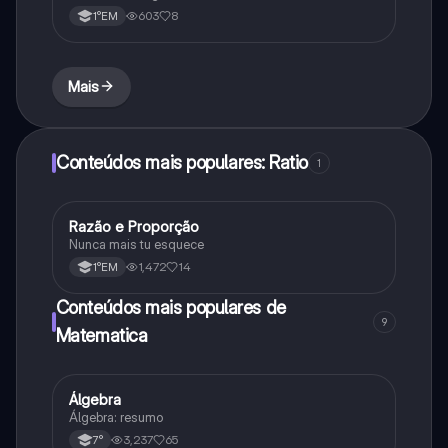
603
8
1°EM
Mais
Conteúdos mais populares: Ratio
1
Razão e Proporção
Matematica
Nunca mais tu esquece
1,472
14
1°EM
Conteúdos mais populares de
9
Matematica
Álgebra
Matematica
Álgebra: resumo
3,237
65
7°