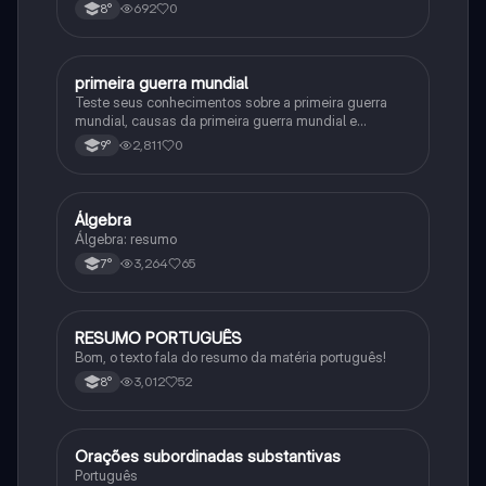
692
0
8°
primeira guerra mundial
História
Teste seus conhecimentos sobre a primeira guerra
mundial, causas da primeira guerra mundial e
consequências da Primeira Guerra Mundial, fases da
2,811
0
9°
primeira guerra mundial
Álgebra
Matematica
Álgebra: resumo
3,264
65
7°
RESUMO PORTUGUÊS
Português
Bom, o texto fala do resumo da matéria português!
3,012
52
8°
Orações subordinadas substantivas
Português
Português