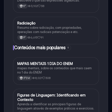
Descreve o que são expressões algébricas.
3,102
38
8°
Radiciação
Matematica
Resumo sobre radiciação, com propriedades,
operações com radicais potenciação e etc.
6,615
91
9°
Conteúdos mais populares
9
MAPAS MENTAIS 1 DIA DO ENEM
Português
mapas mentais, sobre os conteúdos que mais caem
no 1 dia do ENEM
8,021
308
3°EM
F
Figuras de Linguagem: Identificando em
Português
Contexto
Aprenda a identificar as principais figuras de
linguagem através de exemplos práticos e exercícios.