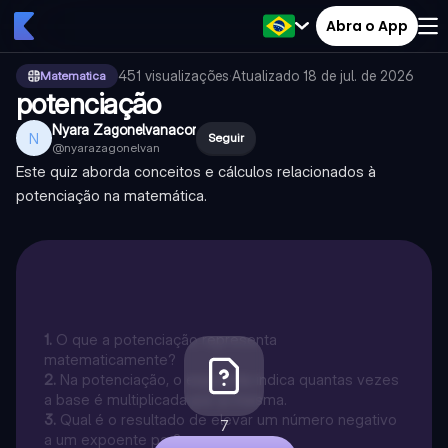
Abra o App
451
visualizações
·
Atualizado
18 de jul. de 2026
Matematica
potenciação
Nyara Zagonelvanacor
N
Seguir
@
nyarazagonelvan
Este quiz aborda conceitos e cálculos relacionados à
potenciação na matemática.
1
.
O que a potenciação representa
matematicamente?
2
.
Na potenciação, o expoente indica quantas vezes
a base é multiplicada por si mesma.
3
.
Qual é o resultado de elevar um número negativo
7
a um expoente par?