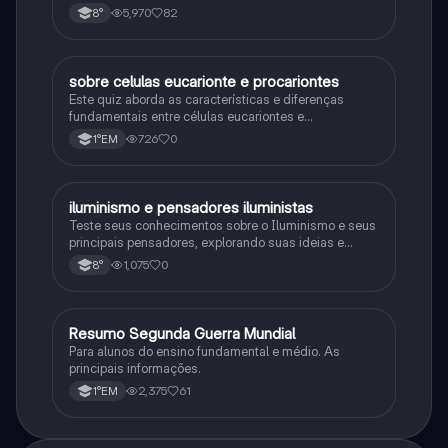
5,970
82
8°
sobre celulas eucarionte e procariontes
Biologia
Este quiz aborda as características e diferenças
fundamentais entre células eucariontes e
procariontes.
726
0
1°EM
iluminismo e pensadores iluministas
História
Teste seus conhecimentos sobre o Iluminismo e seus
principais pensadores, explorando suas ideias e
impacto histórico.
1,075
0
8°
Resumo Segunda Guerra Mundial
História
Para alunos do ensino fundamental e médio. As
principais informações.
2,375
61
1°EM