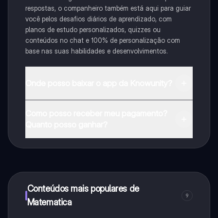
respostas, o companheiro também está aqui para guiar
você pelos desafios diários de aprendizado, com
planos de estudo personalizados, quizzes ou
conteúdos no chat e 100% de personalização com
base nas suas habilidades e desenvolvimentos.
Onde posso baixar o app da Knowunity?
Pode descarregar a aplicação na Google Play Store e
Como posso receber meu pagamento?
na Apple App Store.
Quanto posso ganhar?
Sim, tem acesso gratuito ao conteúdo da aplicação e
ao nosso companheiro de IA. Para desbloquear
determinadas funcionalidades da aplicação, pode
adquirir o Knowunity Pro.
Conteúdos mais populares de
9
Matematica