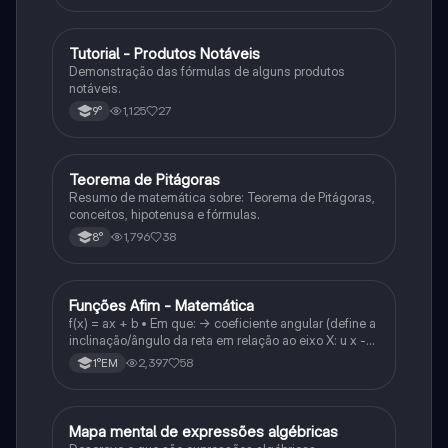
Tutorial - Produtos Notáveis
Matematica
Demonstração das fórmulas de alguns produtos
notáveis.
1,125
27
9°
Teorema de Pitágoras
Matematica
Resumo de matemática sobre: Teorema de Pitágoras,
conceitos, hipotenusa e fórmulas.
1,796
38
8°
Funções Afim - Matemática
Matematica
f(x) = ax + b • Em que: -> coeficiente angular (define a
inclinação/ângulo da reta em relação ao eixo X: u x -
variável: a b → coeficiente linear (valor que corta o
2,397
58
1°EM
eixo y).
Mapa mental de expressões algébricas
Matematica