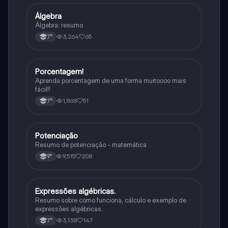
Álgebra
Matematica
Álgebra: resumo
3,264
65
7°
Porcentagem!
Matematica
Aprenda porcentagem de uma forma muitoooo mais
fácil!!
1,868
51
7°
Potenciação
Matematica
Resumo de potenciação - matemática
9,515
208
9°
Expressões algébricas.
Matematica
Resumo sobre como funciona, cálculo e exemplo de
expressões algébricas.
3,138
147
7°