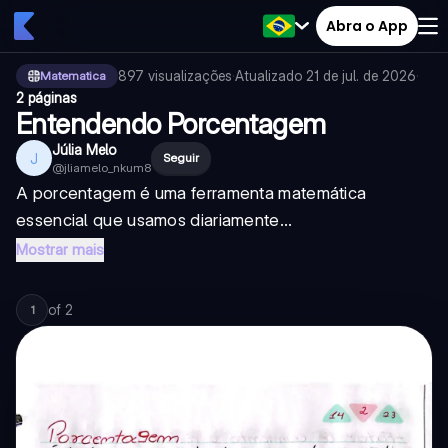
Abra o App
897
visualizações
·
Atualizado
21 de jul. de 2026
·
Matematica
2 páginas
Entendendo Porcentagem
Júlia Melo
J
Seguir
@
jliamelo_nkum8
A porcentagem é uma ferramenta matemática
essencial que usamos diariamente...
Mostrar mais
of
2
1