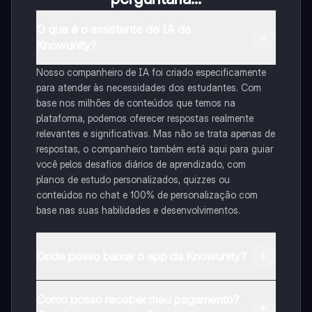
O que é o assistente de IA da
Knowunity?
Nosso companheiro de IA foi criado especificamente
para atender às necessidades dos estudantes. Com
base nos milhões de conteúdos que temos na
plataforma, podemos oferecer respostas realmente
relevantes e significativas. Mas não se trata apenas de
respostas, o companheiro também está aqui para guiar
você pelos desafios diários de aprendizado, com
planos de estudo personalizados, quizzes ou
conteúdos no chat e 100% de personalização com
base nas suas habilidades e desenvolvimentos.
Onde posso baixar o app da Knowunity?
Pode descarregar a aplicação na Google Play Store e
Como posso receber meu pagamento?
na Apple App Store.