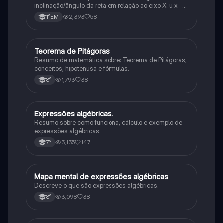
inclinação/ângulo da reta em relação ao eixo X: u x -
variável: a b → coeficiente linear (valor que corta o
2,393
58
1°EM
eixo y).
Teorema de Pitágoras
Matematica
Resumo de matemática sobre: Teorema de Pitágoras,
conceitos, hipotenusa e fórmulas.
1,793
38
8°
Expressões algébricas.
Matematica
Resumo sobre como funciona, cálculo e exemplo de
expressões algébricas.
3,135
147
7°
Mapa mental de expressões algébricas
Matematica
Descreve o que são expressões algébricas.
3,098
38
8°