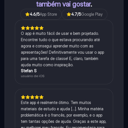
também vai gostar
.
4.6
/5
App Store
4.7
/5
Google Play
O app é muito fácil de usar e bem projetado.
Encontrei tudo o que estava procurando até
agora e consegui aprender muito com as
apresentações! Definitivamente vou usar o app
para uma tarefa de classe! E, claro, também
ajuda muito como inspiração.
Stefan S
usuário de iOS
Este app é realmente ótimo. Tem muitos
materiais de estudo e ajuda [...]. Minha matéria
problemática é o francês, por exemplo, e o app
tem tantas opções de ajuda. Graças a este app,
eu melhorei meu francês. Eu recomendaria para