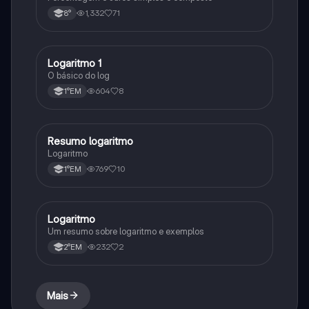
1,332
71
8°
Logaritmo 1
Matematica
O básico do log
604
8
1°EM
Resumo logaritmo
Matematica
Logaritmo
769
10
1°EM
Logaritmo
Matematica
Um resumo sobre logaritmo e exemplos
232
2
2°EM
Mais