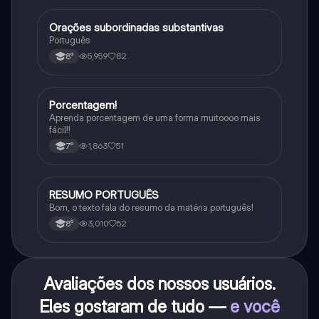
Orações subordinadas substantivas
Português
Português
5,959
82
8°
Porcentagem!
Matematica
Aprenda porcentagem de uma forma muitoooo mais
fácil!!
1,863
51
7°
RESUMO PORTUGUÊS
Português
Bom, o texto fala do resumo da matéria português!
3,010
52
8°
Avaliações dos nossos usuários.
Eles gostaram de tudo —
e você