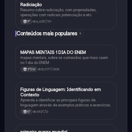
Radiciação
Matematica
Resumo sobre radiciação, com propriedades,
operações com radicais potenciação e etc.
6,615
91
9°
Conteúdos mais populares
9
MAPAS MENTAIS 1 DIA DO ENEM
Português
mapas mentais, sobre os conteúdos que mais caem
no 1 dia do ENEM
8,017
308
3°EM
F
Figuras de Linguagem: Identificando em
Português
Contexto
Aprenda a identificar as principais figuras de
linguagem através de exemplos práticos e exercícios.
692
0
8°
primeira guerra mundial
História