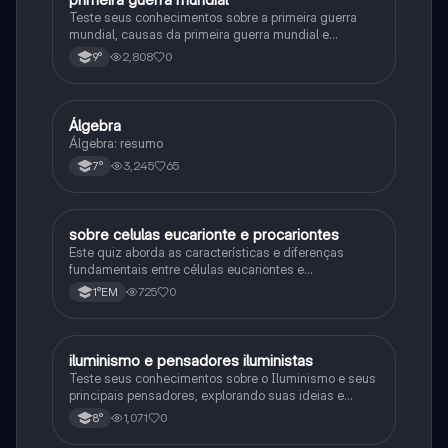
Teste seus conhecimentos sobre a primeira guerra
mundial, causas da primeira guerra mundial e
consequências da Primeira Guerra Mundial, fases da
2,808
0
9°
primeira guerra mundial
Álgebra
Matematica
Álgebra: resumo
3,245
65
7°
sobre celulas eucarionte e procariontes
Biologia
Este quiz aborda as características e diferenças
fundamentais entre células eucariontes e
procariontes.
725
0
1°EM
iluminismo e pensadores iluministas
História
Teste seus conhecimentos sobre o Iluminismo e seus
principais pensadores, explorando suas ideias e
impacto histórico.
1,071
0
8°