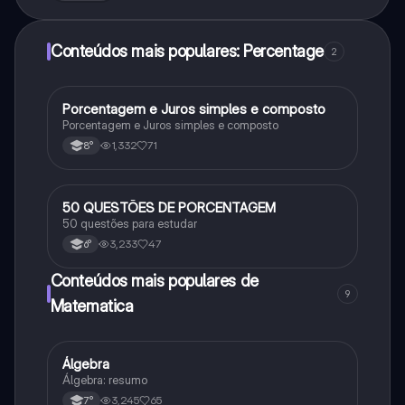
Conteúdos mais populares: Percentage
2
Porcentagem e Juros simples e composto
Matematica
Porcentagem e Juros simples e composto
1,332
71
8°
50 QUESTÕES DE PORCENTAGEM
Matematica
50 questões para estudar
3,233
47
6°
Conteúdos mais populares de
9
Matematica
Álgebra
Matematica
Álgebra: resumo
3,245
65
7°