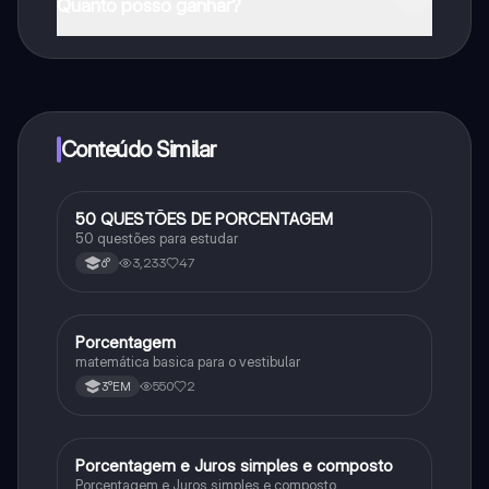
Quanto posso ganhar?
Sim, tem acesso gratuito ao conteúdo da aplicação e
ao nosso companheiro de IA. Para desbloquear
determinadas funcionalidades da aplicação, pode
adquirir o Knowunity Pro.
Conteúdo Similar
50 QUESTÕES DE PORCENTAGEM
Matematica
50 questões para estudar
3,233
47
6°
Porcentagem
Matematica
matemática basica para o vestibular
550
2
3°EM
Porcentagem e Juros simples e composto
Matematica
Porcentagem e Juros simples e composto