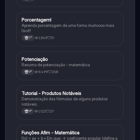
Porcentagem!
Matematica
Aprenda porcentagem de uma forma muitoooo mais
fácil!!
1,863
51
7°
Potenciação
Matematica
Resumo de potenciação - matemática
9,499
208
9°
Tutorial - Produtos Notáveis
Matematica
Demonstração das fórmulas de alguns produtos
notáveis.
1,122
27
9°
Funções Afim - Matemática
Matematica
f(x) = ax + b • Em que: -> coeficiente angular (define a