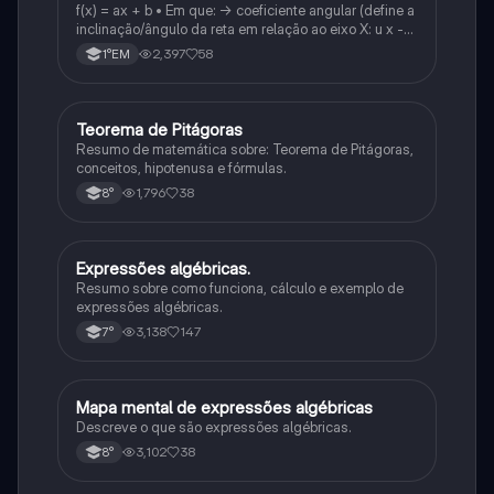
f(x) = ax + b • Em que: -> coeficiente angular (define a
inclinação/ângulo da reta em relação ao eixo X: u x -
variável: a b → coeficiente linear (valor que corta o
2,397
58
1°EM
eixo y).
Teorema de Pitágoras
Matematica
Resumo de matemática sobre: Teorema de Pitágoras,
conceitos, hipotenusa e fórmulas.
1,796
38
8°
Expressões algébricas.
Matematica
Resumo sobre como funciona, cálculo e exemplo de
expressões algébricas.
3,138
147
7°
Mapa mental de expressões algébricas
Matematica
Descreve o que são expressões algébricas.
3,102
38
8°