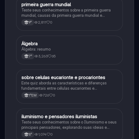
primeira guerra mundial
História
Teste seus conhecimentos sobre a primeira guerra
mundial, causas da primeira guerra mundial e
consequências da Primeira Guerra Mundial, fases da
2,811
0
9°
primeira guerra mundial
Álgebra
Matematica
Álgebra: resumo
3,263
65
7°
sobre celulas eucarionte e procariontes
Biologia
Este quiz aborda as características e diferenças
fundamentais entre células eucariontes e
procariontes.
726
0
1°EM
iluminismo e pensadores iluministas
História
Teste seus conhecimentos sobre o Iluminismo e seus
principais pensadores, explorando suas ideias e
impacto histórico.
1,074
0
8°