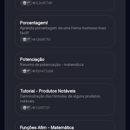
3,263
65
7°
Porcentagem!
Matematica
Aprenda porcentagem de uma forma muitoooo mais
fácil!!
1,868
51
7°
Potenciação
Matematica
Resumo de potenciação - matemática
9,514
208
9°
Tutorial - Produtos Notáveis
Matematica
Demonstração das fórmulas de alguns produtos
notáveis.
1,123
27
9°
Funções Afim - Matemática
Matematica