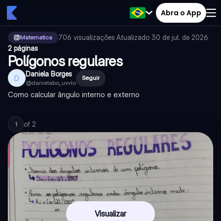
Abra o App
706
visualizações
·
Atualizado
30 de jul. de 2026
·
Matematica
2 páginas
Polígonos regulares
Daniela Borges
D
Seguir
@
danielabo_uvvlo
Como calcular ângulo interno e externo
of
2
1
Visualizar