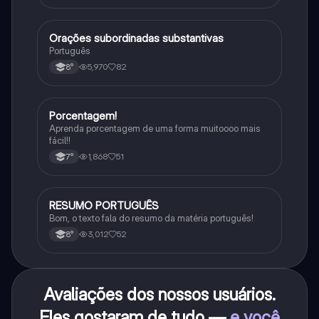
Orações subordinadas substantivas
Português
Português
5,970
82
8°
Porcentagem!
Matematica
Aprenda porcentagem de uma forma muitoooo mais
fácil!!
1,868
51
7°
RESUMO PORTUGUÊS
Português
Bom, o texto fala do resumo da matéria português!
3,012
52
8°
Avaliações dos nossos usuários.
Eles gostaram de tudo —
e você