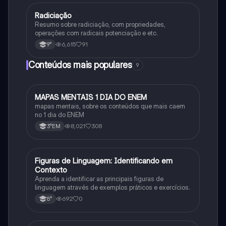
Radiciação
Matematica
Resumo sobre radiciação, com propriedades,
operações com radicais potenciação e etc.
6,615
91
9°
Conteúdos mais populares
9
MAPAS MENTAIS 1 DIA DO ENEM
Português
mapas mentais, sobre os conteúdos que mais caem
no 1 dia do ENEM
8,021
308
3°EM
F
Figuras de Linguagem: Identificando em
Português
Contexto
Aprenda a identificar as principais figuras de
linguagem através de exemplos práticos e exercícios.
692
0
8°