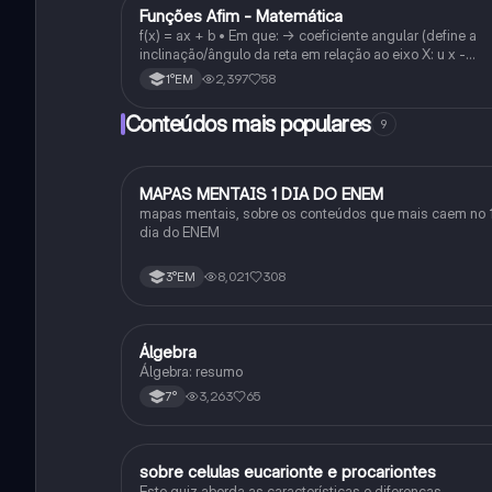
Funções Afim - Matemática
Matematica
f(x) = ax + b • Em que: -> coeficiente angular (define a
inclinação/ângulo da reta em relação ao eixo X: u x -
variável: a b → coeficiente linear (valor que corta o eixo y
2,397
58
1°EM
Conteúdos mais populares
9
MAPAS MENTAIS 1 DIA DO ENEM
Português
mapas mentais, sobre os conteúdos que mais caem no 
dia do ENEM
8,021
308
3°EM
Álgebra
Matematica
Álgebra: resumo
3,263
65
7°
sobre celulas eucarionte e procariontes
Biologia
Este quiz aborda as características e diferenças