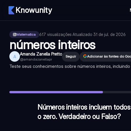
Knowunity
617
visualizações
·
Atualizado
31 de jul. de 2026
Matematica
números inteiros
Amanda Zanella Pretto
A
Seguir
Adicionar às fontes do Go
@
amandazanellapr
Teste seus conhecimentos sobre números inteiros, incluind
Números inteiros incluem todos os números positivos e negat
Qual letra representa o conjunto dos números inteiros?
—
'Z
Na reta numérica, números à direita de zero são positivos e
Números inteiros incluem todos 
o zero. Verdadeiro ou Falso?