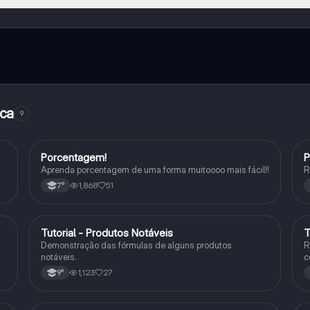
e ao nosso companheiro de IA. Para desbloquear determinadas
ity Pro.
ica
9
Porcentagem!
P
Matematica
Aprenda porcentagem de uma forma muitoooo mais fácil!!
R
1,868
51
7°
Tutorial - Produtos Notáveis
T
Matematica
Demonstração das fórmulas de alguns produtos
R
notáveis.
c
1,123
27
9°