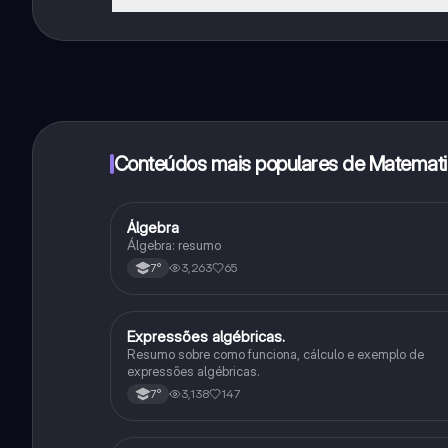
Sim, tem acesso gratuito ao conteúdo da aplicação 
funcionalidades da aplicação, pode adquirir o Knowun
Conteúdos mais populares de Matemat
Álgebra
Matematica
Álgebra: resumo
3,263
65
7°
Expressões algébricas.
Matematica
Resumo sobre como funciona, cálculo e exemplo de
expressões algébricas.
3,138
147
7°