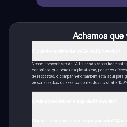
Achamos que v
O que é o assistente de IA da Knowunity?
Nosso companheiro de IA foi criado especificamente
conteúdos que temos na plataforma, podemos oferecer 
de respostas, o companheiro também está aqui para gu
personalizados, quizzes ou conteúdos no chat e 100
Onde posso baixar o app da Knowunity?
Pode descarregar a aplicação na Google Play Store e 
Como posso receber meu pagamento? Quant