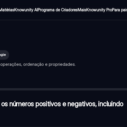
Matérias
Knowunity AI
Programa de Criadores
Mais
Knowunity Pro
Para pai
ogle
o operações, ordenação e propriedades.
ivos, incluindo o zero. Verdadeiro ou Falso?
—
Verdadeiro
'
 à esquerda são negativos. Verdadeiro ou Falso?
—
Verdadeiro
os números positivos e negativos, incluindo