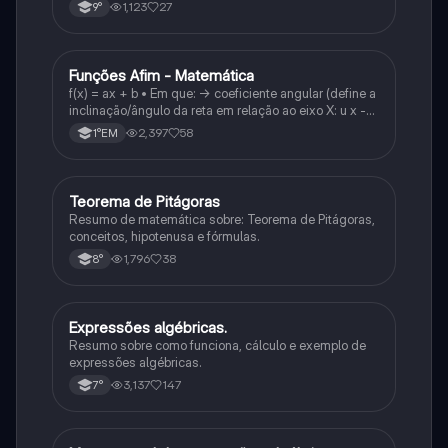
1,123
27
9°
Funções Afim - Matemática
Matematica
f(x) = ax + b • Em que: -> coeficiente angular (define a
inclinação/ângulo da reta em relação ao eixo X: u x -
variável: a b → coeficiente linear (valor que corta o
2,397
58
1°EM
eixo y).
Teorema de Pitágoras
Matematica
Resumo de matemática sobre: Teorema de Pitágoras,
conceitos, hipotenusa e fórmulas.
1,796
38
8°
Expressões algébricas.
Matematica
Resumo sobre como funciona, cálculo e exemplo de
expressões algébricas.
3,137
147
7°