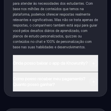
para atender às necessidades dos estudantes. Com
base nos milhões de conteúdos que temos na
plataforma, podemos oferecer respostas realmente
relevantes e significativas. Mas não se trata apenas de
respostas, o companheiro também está aqui para guiar
você pelos desafios diários de aprendizado, com
planos de estudo personalizados, quizzes ou
conteúdos no chat e 100% de personalização com
base nas suas habilidades e desenvolvimentos.
Onde posso baixar o app da Knowunity?
Pode descarregar a aplicação na Google Play Store e
Como posso receber meu pagamento?
na Apple App Store.
Quanto posso ganhar?
Sim, tem acesso gratuito ao conteúdo da aplicação e
ao nosso companheiro de IA. Para desbloquear
determinadas funcionalidades da aplicação, pode
adquirir o Knowunity Pro.