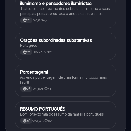
iluminismo e pensadores iluministas
História
Teste seus conhecimentos sobre o Iluminismo e seus
principais pensadores, explorando suas ideias e
impacto histórico.
1,074
0
8°
Orações subordinadas substantivas
Português
Português
5,968
82
8°
Porcentagem!
Matematica
Aprenda porcentagem de uma forma muitoooo mais
fácil!!
1,868
51
7°
RESUMO PORTUGUÊS
Português
Bom, o texto fala do resumo da matéria português!
3,012
52
8°