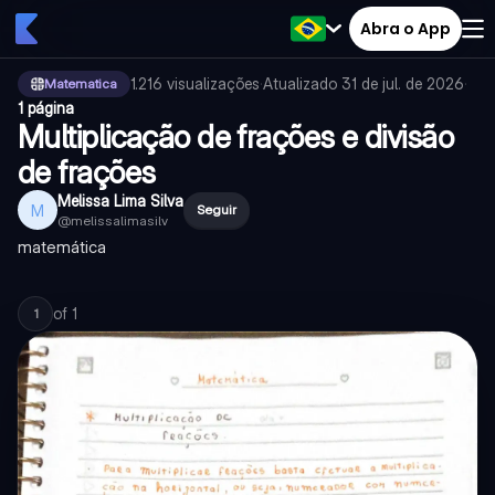
Abra o App
1.216
visualizações
·
Atualizado
31 de jul. de 2026
·
Matematica
1 página
Multiplicação de frações e divisão
de frações
Melissa Lima Silva
M
Seguir
@
melissalimasilv
matemática
of
1
1