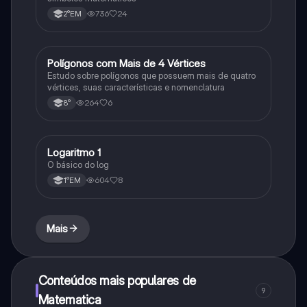
736
24
2°EM
Polígonos com Mais de 4 Vértices
Matematica
Estudo sobre polígonos que possuem mais de quatro
vértices, suas características e nomenclatura
264
6
8°
Logaritmo 1
Matematica
O básico do log
604
8
1°EM
Mais
Conteúdos mais populares de
9
Matematica