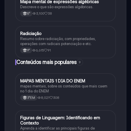
Mapa mental de expressões algébricas
Matematica
Descreve o que são expressões algébricas.
3,100
38
8°
Radiciação
Matematica
Resumo sobre radiciação, com propriedades,
operações com radicais potenciação e etc.
6,615
91
9°
Conteúdos mais populares
9
MAPAS MENTAIS 1 DIA DO ENEM
Português
mapas mentais, sobre os conteúdos que mais caem
no 1 dia do ENEM
8,021
308
3°EM
F
Figuras de Linguagem: Identificando em
Português
Contexto
Aprenda a identificar as principais figuras de