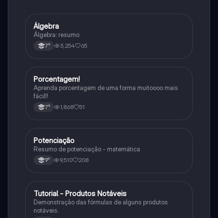
Álgebra
Matematica
Álgebra: resumo
3,254
65
7°
Porcentagem!
Matematica
Aprenda porcentagem de uma forma muitoooo mais
fácil!!
1,868
51
7°
Potenciação
Matematica
Resumo de potenciação - matemática
9,510
208
9°
Tutorial - Produtos Notáveis
Matematica
Demonstração das fórmulas de alguns produtos
notáveis.