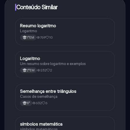
Conteúdo Similar
Resumo logaritmo
Matematica
Logaritmo
769
10
1°EM
Logaritmo
Matematica
Um resumo sobre logaritmo e exemplos
232
2
2°EM
Semelhança entre triângulos
Matematica
Casos de semelhança
632
6
8°
símbolos matemática
Matematica
símbolos matemáticos