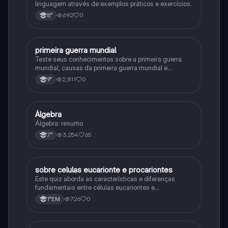
linguagem através de exemplos práticos e exercícios.
692
0
8°
primeira guerra mundial
História
Teste seus conhecimentos sobre a primeira guerra
mundial, causas da primeira guerra mundial e
consequências da Primeira Guerra Mundial, fases da
2,811
0
9°
primeira guerra mundial
Álgebra
Matematica
Álgebra: resumo
3,254
65
7°
sobre celulas eucarionte e procariontes
Biologia
Este quiz aborda as características e diferenças
fundamentais entre células eucariontes e
procariontes.
726
0
1°EM