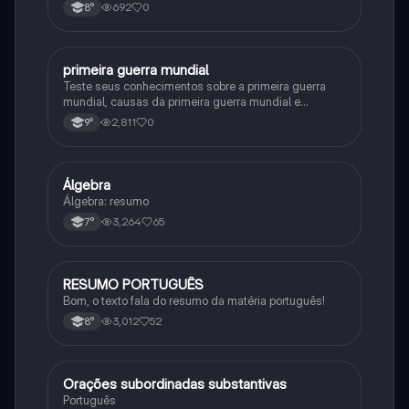
692
0
8°
primeira guerra mundial
História
Teste seus conhecimentos sobre a primeira guerra
mundial, causas da primeira guerra mundial e
consequências da Primeira Guerra Mundial, fases da
2,811
0
9°
primeira guerra mundial
Álgebra
Matematica
Álgebra: resumo
3,264
65
7°
RESUMO PORTUGUÊS
Português
Bom, o texto fala do resumo da matéria português!
3,012
52
8°
Orações subordinadas substantivas
Português
Português