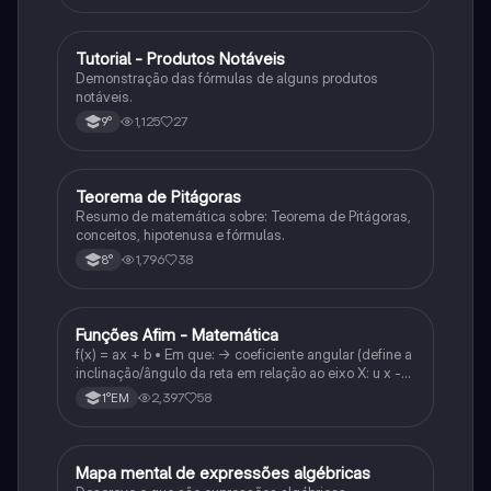
Tutorial - Produtos Notáveis
Matematica
Demonstração das fórmulas de alguns produtos
notáveis.
1,125
27
9°
Teorema de Pitágoras
Matematica
Resumo de matemática sobre: Teorema de Pitágoras,
conceitos, hipotenusa e fórmulas.
1,796
38
8°
Funções Afim - Matemática
Matematica
f(x) = ax + b • Em que: -> coeficiente angular (define a
inclinação/ângulo da reta em relação ao eixo X: u x -
variável: a b → coeficiente linear (valor que corta o
2,397
58
1°EM
eixo y).
Mapa mental de expressões algébricas
Matematica