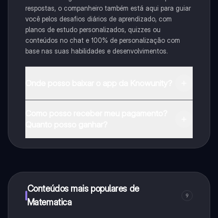
respostas, o companheiro também está aqui para guiar
você pelos desafios diários de aprendizado, com
planos de estudo personalizados, quizzes ou
conteúdos no chat e 100% de personalização com
base nas suas habilidades e desenvolvimentos.
Onde posso baixar o app da Knowunity?
Pode descarregar a aplicação na Google Play Store e
Como posso receber meu pagamento?
na Apple App Store.
Quanto posso ganhar?
Sim, tem acesso gratuito ao conteúdo da aplicação e
ao nosso companheiro de IA. Para desbloquear
determinadas funcionalidades da aplicação, pode
adquirir o Knowunity Pro.
Conteúdos mais populares de
9
Matematica