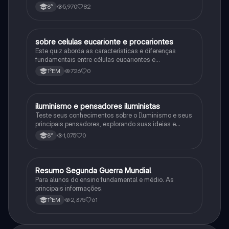
5,970
82
8°
sobre celulas eucarionte e procariontes
Biologia
Este quiz aborda as características e diferenças
fundamentais entre células eucariontes e
procariontes.
726
0
1°EM
iluminismo e pensadores iluministas
História
Teste seus conhecimentos sobre o Iluminismo e seus
principais pensadores, explorando suas ideias e
impacto histórico.
1,075
0
8°
Resumo Segunda Guerra Mundial
História
Para alunos do ensino fundamental e médio. As
principais informações.
2,375
61
1°EM