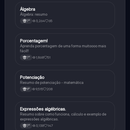
Álgebra
Matematica
Álgebra: resumo
3,264
65
7°
Porcentagem!
Matematica
Aprenda porcentagem de uma forma muitoooo mais
fácil!!
1,868
51
7°
Potenciação
Matematica
Resumo de potenciação - matemática
9,515
208
9°
Expressões algébricas.
Matematica
Resumo sobre como funciona, cálculo e exemplo de
expressões algébricas.
3,138
147
7°