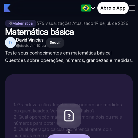
Abra o App
376
visualizações
·
Atualizado
19 de jul. de 2026
Matematica
Matemática básica
David Vinicius
D
Seguir
@
davidvini_f01su
Teste seus conhecimentos em matemática básica!
Questões sobre operações, números, grandezas e medidas.
1
.
Grandezas são atributos que podem ser medidos
ou quantificados. Verdadeiro ou Falso?
2
.
Qual operação matemática combina dois ou mais
números para obter um total?
3
.
Qual operação calcula a diferença entre dois
8
números e é o inverso da adição?