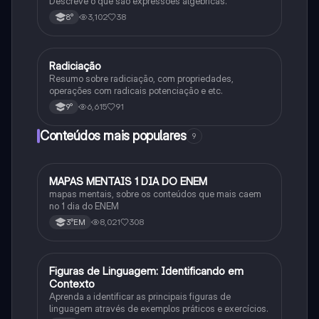
Descreve o que são expressões algébricas.
3,102
38
8°
Radiciação
Matematica
Resumo sobre radiciação, com propriedades,
operações com radicais potenciação e etc.
6,615
91
9°
Conteúdos mais populares
9
MAPAS MENTAIS 1 DIA DO ENEM
Português
mapas mentais, sobre os conteúdos que mais caem
no 1 dia do ENEM
8,021
308
3°EM
F
Figuras de Linguagem: Identificando em
Português
Contexto
Aprenda a identificar as principais figuras de
linguagem através de exemplos práticos e exercícios.