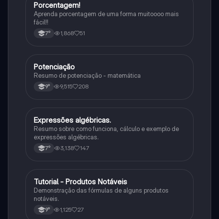
Porcentagem!
Matematica
Aprenda porcentagem de uma forma muitoooo mais
fácil!!
1,868
51
7°
Potenciação
Matematica
Resumo de potenciação - matemática
9,515
208
9°
Expressões algébricas.
Matematica
Resumo sobre como funciona, cálculo e exemplo de
expressões algébricas.
3,138
147
7°
Tutorial - Produtos Notáveis
Matematica
Demonstração das fórmulas de alguns produtos
notáveis.
1,125
27
9°