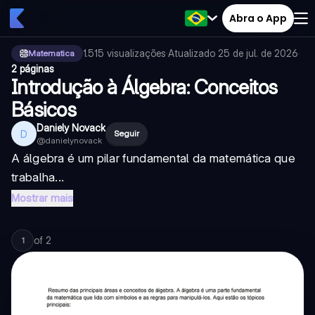
Abra o App
1.515
visualizações
·
Atualizado
25 de jul. de 2026
·
Matematica
2 páginas
Introdução à Álgebra: Conceitos
Básicos
Daniely Novack
D
Seguir
@
danielynovack
A álgebra é um pilar fundamental da matemática que
trabalha...
Mostrar mais
of
2
1