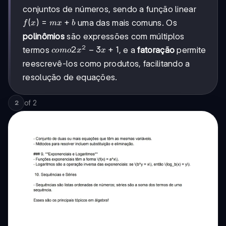
conjuntos de números, sendo a função linear
f(x)
(
)
=
+
uma das mais comuns. Os
f
x
m
x
b
=
polinômios
são expressões com múltiplos
mx
2
como
2
−
3
+
1
termos
, e a
fatoração
permite
co
m
o
x
x
+ b
2x² -
reescrevê-los como produtos, facilitando a
3x +
resolução de equações.
1
of
2
2