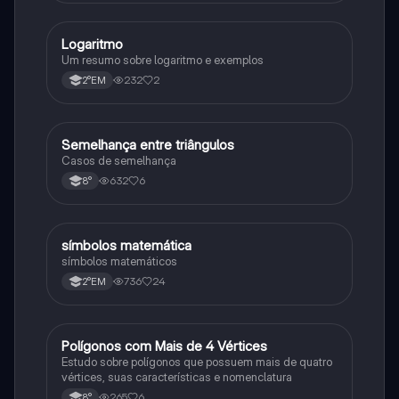
Logaritmo
Matematica
Um resumo sobre logaritmo e exemplos
232
2
2°EM
Semelhança entre triângulos
Matematica
Casos de semelhança
632
6
8°
símbolos matemática
Matematica
símbolos matemáticos
736
24
2°EM
Polígonos com Mais de 4 Vértices
Matematica
Estudo sobre polígonos que possuem mais de quatro
vértices, suas características e nomenclatura
265
6
8°