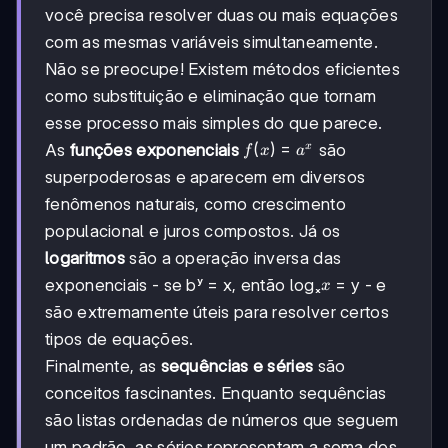
você precisa resolver duas ou mais equações
com as mesmas variáveis simultaneamente.
Não se preocupe! Existem métodos eficientes
como substituição e eliminação que tornam
esse processo mais simples do que parece.
f(x)
(
)
=
As
funções exponenciais
são
x
f
x
a
=
superpoderosas e aparecem em diversos
aˣ
fenômenos naturais, como crescimento
populacional e juros compostos. Já os
logaritmos
são a operação inversa das
x
exponenciais - se bʸ = x, então logₓ
= y - e
x
são extremamente úteis para resolver certos
tipos de equações.
Finalmente, as
sequências e séries
são
conceitos fascinantes. Enquanto sequências
são listas ordenadas de números que seguem
um padrão, as séries representam a soma dos