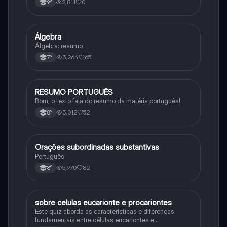
2,811
0
9°
primeira guerra mundial
Álgebra
Matematica
Álgebra: resumo
3,264
65
7°
RESUMO PORTUGUÊS
Português
Bom, o texto fala do resumo da matéria português!
3,012
52
8°
Orações subordinadas substantivas
Português
Português
5,970
82
8°
sobre celulas eucarionte e procariontes
Biologia
Este quiz aborda as características e diferenças
fundamentais entre células eucariontes e