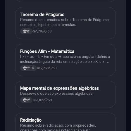
Teorema de Pitágoras
Matematica
Resumo de matemática sobre: Teorema de Pitágoras,
conceitos, hipotenusa e fórmulas.
1,796
38
8°
Funções Afim - Matemática
Matematica
f(x) = ax + b • Em que: -> coeficiente angular (define a
inclinação/ângulo da reta em relação ao eixo X: u x -
variável: a b → coeficiente linear (valor que corta o
2,397
58
1°EM
eixo y).
Mapa mental de expressões algébricas
Matematica
Descreve o que são expressões algébricas.
3,102
38
8°
Radiciação
Matematica
Resumo sobre radiciação, com propriedades,
operações com radicais potenciação e etc.