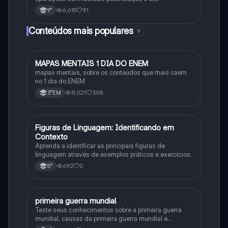
6,615
91
9°
Conteúdos mais populares
9
MAPAS MENTAIS 1 DIA DO ENEM
Português
mapas mentais, sobre os conteúdos que mais caem
no 1 dia do ENEM
8,021
308
3°EM
F
Figuras de Linguagem: Identificando em
Português
Contexto
Aprenda a identificar as principais figuras de
linguagem através de exemplos práticos e exercícios.
692
0
8°
primeira guerra mundial
História
Teste seus conhecimentos sobre a primeira guerra
mundial, causas da primeira guerra mundial e
consequências da Primeira Guerra Mundial, fases da