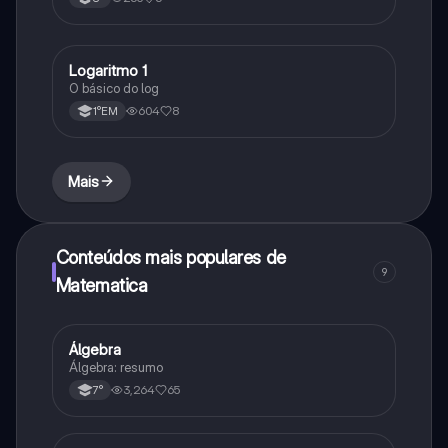
Logaritmo 1
Matematica
O básico do log
604
8
1°EM
Mais
Conteúdos mais populares de
9
Matematica
Álgebra
Matematica
Álgebra: resumo
3,264
65
7°