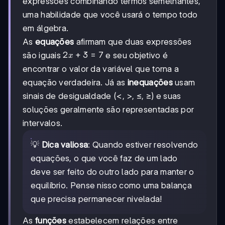
expressões combinando termos semelhantes,
uma habilidade que você usará o tempo todo
em álgebra.
As
equações
afirmam que duas expressões
2x
2
+
3
=
7
são iguais
e seu objetivo é
x
+
encontrar o valor da variável que torna a
3
equação verdadeira. Já as
inequações
usam
=
7
sinais de desigualdade (<, >, ≤, ≥) e suas
soluções geralmente são representadas por
intervalos.
💡
Dica valiosa
: Quando estiver resolvendo
equações, o que você faz de um lado
deve ser feito do outro lado para manter o
equilíbrio. Pense nisso como uma balança
que precisa permanecer nivelada!
As
funções
estabelecem relações entre