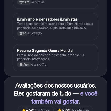
procariontes.
726
0
1°EM
iluminismo e pensadores iluministas
História
Teste seus conhecimentos sobre o Iluminismo e seus
principais pensadores, explorando suas ideias e
impacto histórico.
1,075
0
8°
Resumo Segunda Guerra Mundial
História
Para alunos do ensino fundamental e médio. As
principais informações.
2,375
61
1°EM
Avaliações dos nossos usuários.
Eles gostaram de tudo —
e você
também vai gostar
.
4.6
/5
App Store
4.7
/5
Google Play