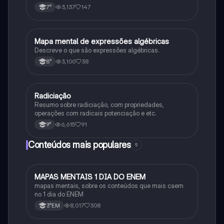
3,137
147
7°
Mapa mental de expressões algébricas
Matematica
Descreve o que são expressões algébricas.
3,100
38
8°
Radiciação
Matematica
Resumo sobre radiciação, com propriedades,
operações com radicais potenciação e etc.
6,615
91
9°
Conteúdos mais populares
9
MAPAS MENTAIS 1 DIA DO ENEM
Português
mapas mentais, sobre os conteúdos que mais caem
no 1 dia do ENEM
8,017
308
3°EM