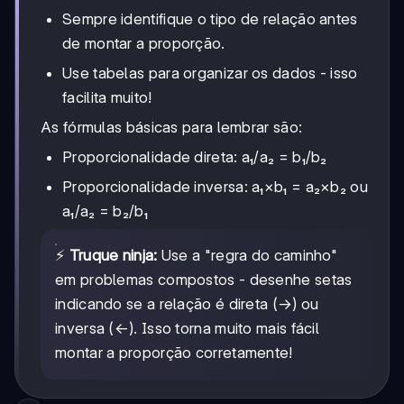
Sempre identifique o tipo de relação antes
de montar a proporção.
Use tabelas para organizar os dados - isso
facilita muito!
As fórmulas básicas para lembrar são:
Proporcionalidade direta: a₁/a₂ = b₁/b₂
Proporcionalidade inversa: a₁×b₁ = a₂×b₂ ou
a₁/a₂ = b₂/b₁
⚡
Truque ninja:
Use a "regra do caminho"
em problemas compostos - desenhe setas
indicando se a relação é direta (→) ou
inversa (←). Isso torna muito mais fácil
montar a proporção corretamente!