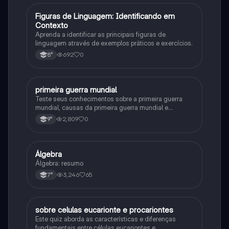
F
Figuras de Linguagem: Identificando em
Português
Contexto
Aprenda a identificar as principais figuras de
linguagem através de exemplos práticos e exercícios.
692
0
8°
primeira guerra mundial
História
Teste seus conhecimentos sobre a primeira guerra
mundial, causas da primeira guerra mundial e
consequências da Primeira Guerra Mundial, fases da
2,809
0
9°
primeira guerra mundial
Álgebra
Matematica
Álgebra: resumo
3,246
65
7°
sobre celulas eucarionte e procariontes
Biologia
Este quiz aborda as características e diferenças
fundamentais entre células eucariontes e