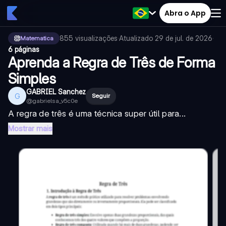
Abra o App
855
visualizações
·
Atualizado
29 de jul. de 2026
·
Matematica
6 páginas
Aprenda a Regra de Três de Forma
Simples
GABRIEL Sanchez
G
Seguir
@
gabrielsa_v5c0e
A regra de três é uma técnica super útil para...
Mostrar mais