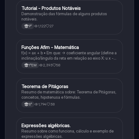
Tutorial - Produtos Notáveis
Matematica
Demonstração das fórmulas de alguns produtos
notáveis.
1,122
27
9°
Funções Afim - Matemática
Matematica
f(x) = ax + b • Em que: -> coeficiente angular (define a
inclinação/ângulo da reta em relação ao eixo X: u x -
variável: a b → coeficiente linear (valor que corta o
2,393
58
1°EM
eixo y).
Teorema de Pitágoras
Matematica
Resumo de matemática sobre: Teorema de Pitágoras,
conceitos, hipotenusa e fórmulas.
1,794
38
8°
Expressões algébricas.
Matematica
Resumo sobre como funciona, cálculo e exemplo de
expressões algébricas.