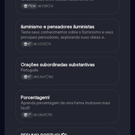
procariontes.
725
0
1°EM
iluminismo e pensadores iluministas
História
Teste seus conhecimentos sobre o Iluminismo e seus
principais pensadores, explorando suas ideias e
impacto histórico.
1,072
0
8°
Orações subordinadas substantivas
Português
Português
5,961
82
8°
Porcentagem!
Matematica
Aprenda porcentagem de uma forma muitoooo mais
fácil!!
1,863
51
7°