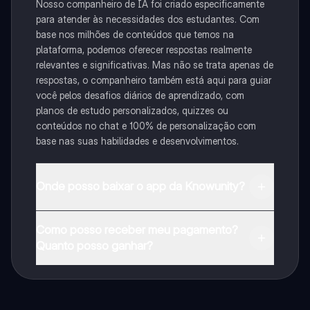
Nosso companheiro de IA foi criado especificamente
para atender às necessidades dos estudantes. Com
base nos milhões de conteúdos que temos na
plataforma, podemos oferecer respostas realmente
relevantes e significativas. Mas não se trata apenas de
respostas, o companheiro também está aqui para guiar
você pelos desafios diários de aprendizado, com
planos de estudo personalizados, quizzes ou
conteúdos no chat e 100% de personalização com
base nas suas habilidades e desenvolvimentos.
Onde posso baixar o app da Knowunity?
Pode descarregar a aplicação na Google Play Store e
Como posso receber meu pagamento?
na Apple App Store.
Quanto posso ganhar?
Sim, tem acesso gratuito ao conteúdo da aplicação e
ao nosso companheiro de IA. Para desbloquear
determinadas funcionalidades da aplicação, pode