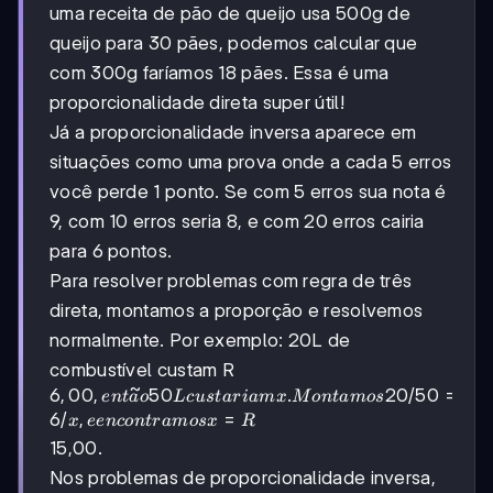
uma receita de pão de queijo usa 500g de
queijo para 30 pães, podemos calcular que
com 300g faríamos 18 pães. Essa é uma
proporcionalidade direta super útil!
Já a proporcionalidade inversa aparece em
situações como uma prova onde a cada 5 erros
você perde 1 ponto. Se com 5 erros sua nota é
9, com 10 erros seria 8, e com 20 erros cairia
para 6 pontos.
Para resolver problemas com regra de três
direta, montamos a proporção e resolvemos
normalmente. Por exemplo: 20L de
combustível custam R
~
6,00, então
6
,
00
,
50
.
20/50
=
e
n
t
a
o
L
c
u
s
t
a
r
iam
x
M
o
n
t
am
os
50L
6/
,
=
x
ee
n
co
n
t
r
am
os
x
R
custariam x.
15,00.
Montamos
Nos problemas de proporcionalidade inversa,
20/50 = 6/x,