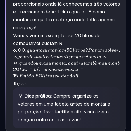
proporcionais onde já conhecemos três valores
e precisamos descobrir o quarto. É como
montar um quebra-cabeça onde falta apenas
uma peça!
Vamos ver um exemplo: se 20 litros de
combustível custam R
6,00, quanto
6
,
00
,
50
?
,
q
u
an
t
oc
u
s
t
a
r
iam
l
i
t
ros
P
a
r
a
reso
l
v
er
i
d
e
custariam 50
∗
∗
g
r
an
d
ez
a
s
d
i
re
t
am
e
n
t
e
p
ro
p
orc
i
o
nai
s
litros? Para
∗
(
,
ˊ
)
.
q
u
an
d
o
u
maa
u
m
e
n
t
a
a
o
u
t
r
a
t
amb
e
ma
u
m
e
n
t
a
M
resolver,
20/50
=
6/
,
=
x
ee
n
co
n
t
r
am
os
x
identificamos
~
~
15.
,
50
E
n
t
a
o
l
i
t
rosc
u
s
t
a
r
a
o
R
que litros e
15,00.
preço são
**grandezas
💡
Dica prática:
Sempre organize os
diretamente
proporcionais**
valores em uma tabela antes de montar a
(quando uma
proporção. Isso facilita muito visualizar a
aumenta, a
relação entre as grandezas!
outra também
aumenta).