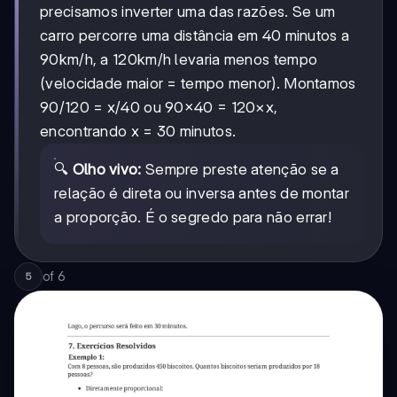
e
precisamos inverter uma das razões. Se um
encontramos
carro percorre uma distância em 40 minutos a
x = R
90km/h, a 120km/h levaria menos tempo
(velocidade maior = tempo menor). Montamos
90/120 = x/40 ou 90×40 = 120×x,
encontrando x = 30 minutos.
🔍
Olho vivo:
Sempre preste atenção se a
relação é direta ou inversa antes de montar
a proporção. É o segredo para não errar!
of
6
5