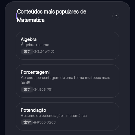
adquirir o Knowunity Pro.
Conteúdos mais populares de
9
Matematica
Álgebra
Matematica
Álgebra: resumo
3,246
65
7°
Porcentagem!
Matematica
Aprenda porcentagem de uma forma muitoooo mais
fácil!!
1,863
51
7°
Potenciação
Matematica
Resumo de potenciação - matemática
9,500
208
9°