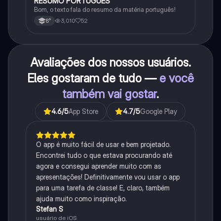
RESUMO PORTUGUÊS
Português
Bom, o texto fala do resumo da matéria português!
3,010
52
8°
Avaliações dos nossos usuários.
Eles gostaram de tudo —
e você
também vai gostar
.
4.6
/5
App Store
4.7
/5
Google Play
O app é muito fácil de usar e bem projetado.
Encontrei tudo o que estava procurando até
agora e consegui aprender muito com as
apresentações! Definitivamente vou usar o app
para uma tarefa de classe! E, claro, também
ajuda muito como inspiração.
Stefan S
usuário de iOS