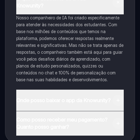
Knowunity?
Nosso companheiro de IA foi criado especificamente
para atender às necessidades dos estudantes. Com
base nos milhões de conteúdos que temos na
plataforma, podemos oferecer respostas realmente
relevantes e significativas. Mas não se trata apenas de
respostas, o companheiro também está aqui para guiar
você pelos desafios diários de aprendizado, com
planos de estudo personalizados, quizzes ou
conteúdos no chat e 100% de personalização com
base nas suas habilidades e desenvolvimentos.
Onde posso baixar o app da Knowunity?
Pode descarregar a aplicação na Google Play Store e
Como posso receber meu pagamento?
na Apple App Store.
Quanto posso ganhar?
Sim, tem acesso gratuito ao conteúdo da aplicação e