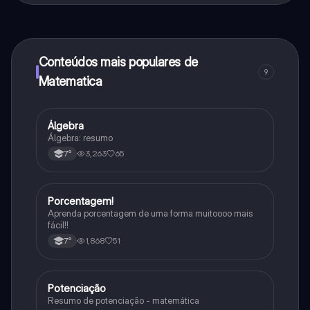
ao nosso companheiro de IA. Para desbloquear
determinadas funcionalidades da aplicação, pode
adquirir o Knowunity Pro.
Conteúdos mais populares de
9
Matematica
Álgebra
Matematica
Álgebra: resumo
3,263
65
7°
Porcentagem!
Matematica
Aprenda porcentagem de uma forma muitoooo mais
fácil!!
1,868
51
7°
Potenciação
Matematica
Resumo de potenciação - matemática