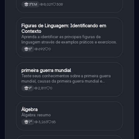
8,021
308
3°EM
F
Figuras de Linguagem: Identificando em
Português
Contexto
Aprenda a identificar as principais figuras de
linguagem através de exemplos práticos e exercícios.
692
0
8°
primeira guerra mundial
História
Teste seus conhecimentos sobre a primeira guerra
mundial, causas da primeira guerra mundial e
consequências da Primeira Guerra Mundial, fases da
2,811
0
9°
primeira guerra mundial
Álgebra
Matematica
Álgebra: resumo
3,263
65
7°