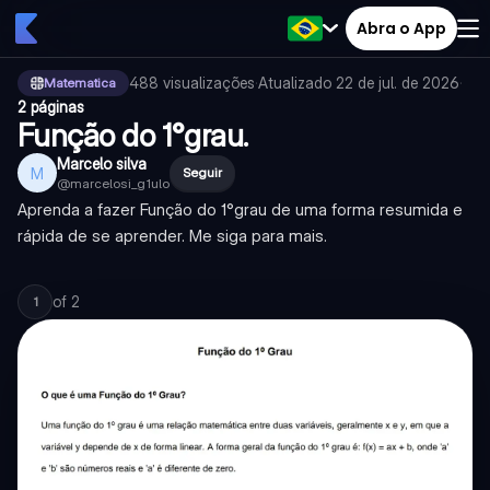
Abra o App
488
visualizações
·
Atualizado
22 de jul. de 2026
·
Matematica
2 páginas
Função do 1°grau.
Marcelo silva
M
Seguir
@
marcelosi_g1ulo
Aprenda a fazer Função do 1°grau de uma forma resumida e
rápida de se aprender. Me siga para mais.
of
2
1