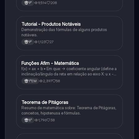
9,514
208
9°
Tutorial - Produtos Notáveis
Matematica
Demonstração das fórmulas de alguns produtos
notáveis.
1,123
27
9°
Funções Afim - Matemática
Matematica
f(x) = ax + b • Em que: -> coeficiente angular (define a
inclinação/ângulo da reta em relação ao eixo X: u x -
variável: a b → coeficiente linear (valor que corta o
2,397
58
1°EM
eixo y).
Teorema de Pitágoras
Matematica
Resumo de matemática sobre: Teorema de Pitágoras,
conceitos, hipotenusa e fórmulas.
1,796
38
8°