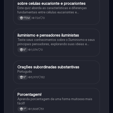
sobre celulas eucarionte e procariontes
Biologia
Este quiz aborda as características e diferenças
fundamentais entre células eucariontes e
procariontes.
726
0
1°EM
iluminismo e pensadores iluministas
História
Teste seus conhecimentos sobre o Iluminismo e seus
principais pensadores, explorando suas ideias e
impacto histórico.
1,074
0
8°
Orações subordinadas substantivas
Português
Português
5,970
82
8°
Porcentagem!
Matematica
Aprenda porcentagem de uma forma muitoooo mais
fácil!!
1,868
51
7°