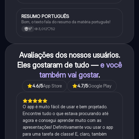
RESUMO PORTUGUÊS
Português
Bom, o texto fala do resumo da matéria português!
3,012
52
8°
Avaliações dos nossos usuários.
Eles gostaram de tudo —
e você
também vai gostar
.
4.6
/5
App Store
4.7
/5
Google Play
O app é muito fácil de usar e bem projetado.
Encontrei tudo o que estava procurando até
agora e consegui aprender muito com as
apresentações! Definitivamente vou usar o app
para uma tarefa de classe! E, claro, também