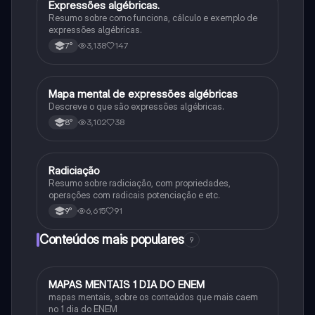
Expressões algébricas.
Matematica
Resumo sobre como funciona, cálculo e exemplo de
expressões algébricas.
3,138
147
7°
Mapa mental de expressões algébricas
Matematica
Descreve o que são expressões algébricas.
3,102
38
8°
Radiciação
Matematica
Resumo sobre radiciação, com propriedades,
operações com radicais potenciação e etc.
6,615
91
9°
Conteúdos mais populares
9
MAPAS MENTAIS 1 DIA DO ENEM
Português
mapas mentais, sobre os conteúdos que mais caem
no 1 dia do ENEM