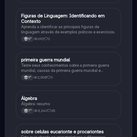
F
Figuras de Linguagem: Identificando em
Português
Contexto
Aprenda a identificar as principais figuras de
linguagem através de exemplos práticos e exercícios.
692
0
8°
primeira guerra mundial
História
Teste seus conhecimentos sobre a primeira guerra
mundial, causas da primeira guerra mundial e
consequências da Primeira Guerra Mundial, fases da
2,808
0
9°
primeira guerra mundial
Álgebra
Matematica
Álgebra: resumo
3,240
65
7°
sobre celulas eucarionte e procariontes
Biologia
Este quiz aborda as características e diferenças