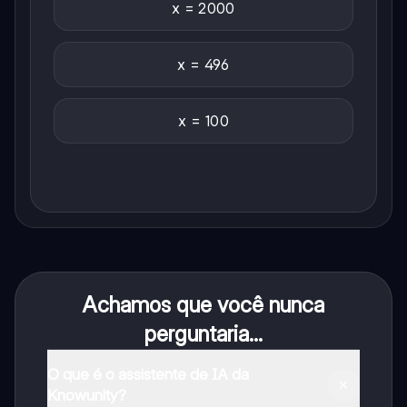
x = 2000
x = 496
x = 100
Achamos que você nunca
perguntaria...
O que é o assistente de IA da
Knowunity?