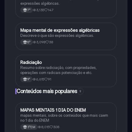
expressões algébricas.
3,135
147
7°
Mapa mental de expressões algébricas
Matematica
Descreve o que são expressões algébricas.
3,098
38
8°
Radiciação
Matematica
Resumo sobre radiciação, com propriedades,
operações com radicais potenciação e etc.
6,615
91
9°
Conteúdos mais populares
9
MAPAS MENTAIS 1 DIA DO ENEM
Português
mapas mentais, sobre os conteúdos que mais caem
no 1 dia do ENEM
8,015
308
3°EM