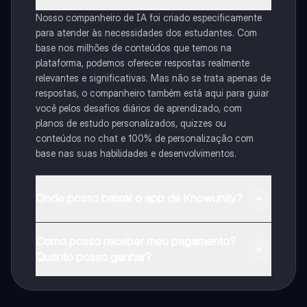
Nosso companheiro de IA foi criado especificamente
para atender às necessidades dos estudantes. Com
base nos milhões de conteúdos que temos na
plataforma, podemos oferecer respostas realmente
relevantes e significativas. Mas não se trata apenas de
respostas, o companheiro também está aqui para guiar
você pelos desafios diários de aprendizado, com
planos de estudo personalizados, quizzes ou
conteúdos no chat e 100% de personalização com
base nas suas habilidades e desenvolvimentos.
Onde posso baixar o app da Knowunity?
Pode descarregar a aplicação na Google Play Store e
Como posso receber meu pagamento?
na Apple App Store.
Quanto posso ganhar?
Sim, tem acesso gratuito ao conteúdo da aplicação e
ao nosso companheiro de IA. Para desbloquear