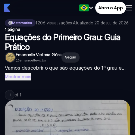
Abra o App
1.206
visualizações
·
Atualizado
20 de jul. de 2026
·
Matematica
1 página
Equações do Primeiro Grau: Guia
Prático
Emanoelle Victoria Góes
Seguir
@
emanoellevictor
Vamos descobrir o que são equações do 1º grau e...
Mostrar mais
of
1
1