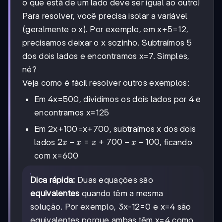
o que está de um lado deve ser igual ao outro!
Para resolver, você precisa isolar a variável
(geralmente o x). Por exemplo, em x+5=12,
precisamos deixar o x sozinho. Subtraímos 5
dos dois lados e encontramos x=7. Simples,
né?
Veja como é fácil resolver outros exemplos:
Em 4x=500, dividimos os dois lados por 4 e
encontramos x=125
Em 2x+100=x+700, subtraímos x dos dois
2x-
2
−
=
+
700
−
−
100
lados
, ficando
x
x
x
x
x=x+700-
com x=600
x-100
Dica rápida:
Duas equações são
equivalentes
quando têm a mesma
solução. Por exemplo, 3x-12=0 e x=4 são
equivalentes porque ambas têm x=4 como