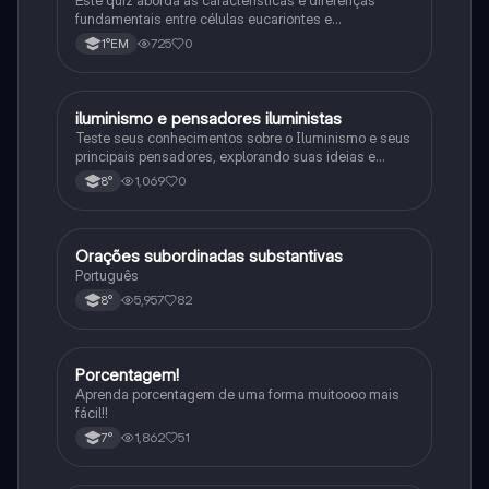
fundamentais entre células eucariontes e
procariontes.
725
0
1°EM
iluminismo e pensadores iluministas
História
Teste seus conhecimentos sobre o Iluminismo e seus
principais pensadores, explorando suas ideias e
impacto histórico.
1,069
0
8°
Orações subordinadas substantivas
Português
Português
5,957
82
8°
Porcentagem!
Matematica
Aprenda porcentagem de uma forma muitoooo mais
fácil!!
1,862
51
7°