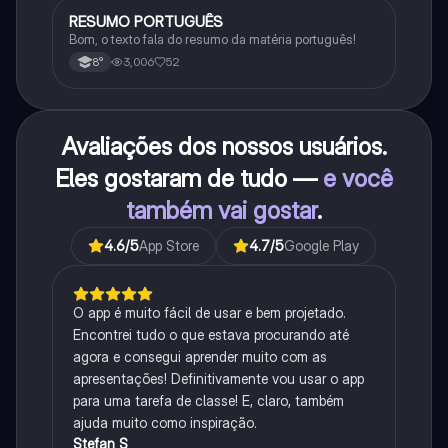
RESUMO PORTUGUÊS
Português
Bom, o texto fala do resumo da matéria português!
3,006
52
8°
Avaliações dos nossos usuários.
Eles gostaram de tudo —
e você
também vai gostar
.
4.6
/5
App Store
4.7
/5
Google Play
O app é muito fácil de usar e bem projetado.
Encontrei tudo o que estava procurando até
agora e consegui aprender muito com as
apresentações! Definitivamente vou usar o app
para uma tarefa de classe! E, claro, também
ajuda muito como inspiração.
Stefan S