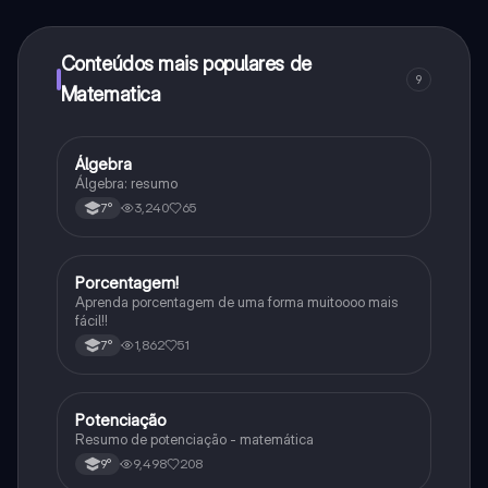
determinadas funcionalidades da aplicação, pode
adquirir o Knowunity Pro.
Conteúdos mais populares de
9
Matematica
Álgebra
Matematica
Álgebra: resumo
3,240
65
7°
Porcentagem!
Matematica
Aprenda porcentagem de uma forma muitoooo mais
fácil!!
1,862
51
7°
Potenciação
Matematica
Resumo de potenciação - matemática
9,498
208
9°