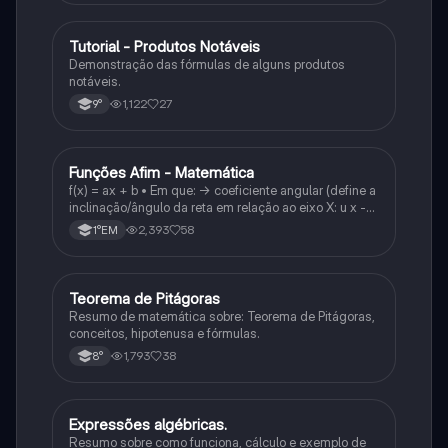
Tutorial - Produtos Notáveis
Matematica
Demonstração das fórmulas de alguns produtos
notáveis.
1,122
27
9°
Funções Afim - Matemática
Matematica
f(x) = ax + b • Em que: -> coeficiente angular (define a
inclinação/ângulo da reta em relação ao eixo X: u x -
variável: a b → coeficiente linear (valor que corta o
2,393
58
1°EM
eixo y).
Teorema de Pitágoras
Matematica
Resumo de matemática sobre: Teorema de Pitágoras,
conceitos, hipotenusa e fórmulas.
1,793
38
8°
Expressões algébricas.
Matematica
Resumo sobre como funciona, cálculo e exemplo de