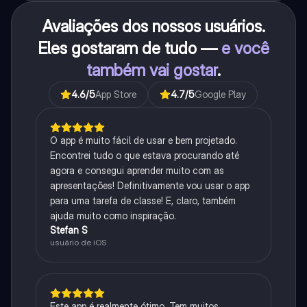
Avaliações dos nossos usuários.
Eles gostaram de tudo —
e você
também vai gostar
.
4.6
/5
App Store
4.7
/5
Google Play
O app é muito fácil de usar e bem projetado.
Encontrei tudo o que estava procurando até
agora e consegui aprender muito com as
apresentações! Definitivamente vou usar o app
para uma tarefa de classe! E, claro, também
ajuda muito como inspiração.
Stefan S
usuário de iOS
Este app é realmente ótimo. Tem muitos