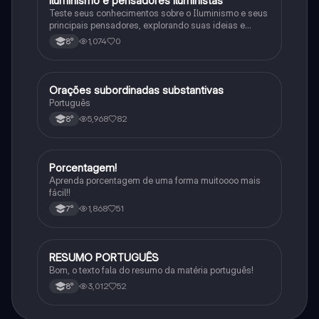
iluminismo e pensadores iluministas
História
Teste seus conhecimentos sobre o Iluminismo e seus
principais pensadores, explorando suas ideias e
impacto histórico.
1,074
0
8°
Orações subordinadas substantivas
Português
Português
5,968
82
8°
Porcentagem!
Matematica
Aprenda porcentagem de uma forma muitoooo mais
fácil!!
1,868
51
7°
RESUMO PORTUGUÊS
Português
Bom, o texto fala do resumo da matéria português!
3,012
52
8°