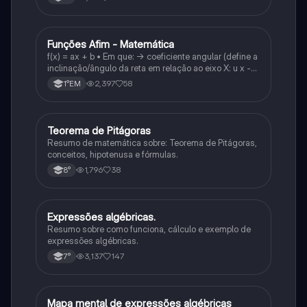
Funções Afim - Matemática
Matematica
f(x) = ax + b • Em que: -> coeficiente angular (define a
inclinação/ângulo da reta em relação ao eixo X: u x -
variável: a b → coeficiente linear (valor que corta o
2,397
58
1°EM
eixo y).
Teorema de Pitágoras
Matematica
Resumo de matemática sobre: Teorema de Pitágoras,
conceitos, hipotenusa e fórmulas.
1,796
38
8°
Expressões algébricas.
Matematica
Resumo sobre como funciona, cálculo e exemplo de
expressões algébricas.
3,137
147
7°
Mapa mental de expressões algébricas
Matematica