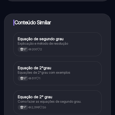
ao nosso companheiro de IA. Para desbloquear
determinadas funcionalidades da aplicação, pode
adquirir o Knowunity Pro.
Conteúdo Similar
Equação de segundo grau
Matematica
Explicação e método de resolução
200
2
8°
Equação de 2°grau
Matematica
Equações de 2°grau com exemplos
311
1
8°
Equação de 2° grau
Matematica
Como fazer as equações de segundo grau.
2,398
26
9°