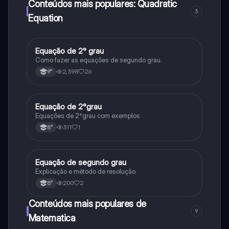
Conteúdos mais populares: Quadratic
3
Equation
Equação de 2° grau
Matematica
Como fazer as equações de segundo grau.
2,398
26
9°
Equação de 2°grau
Matematica
Equações de 2°grau com exemplos
311
1
8°
Equação de segundo grau
Matematica
Explicação e método de resolução
200
2
8°
Conteúdos mais populares de
9
Matematica