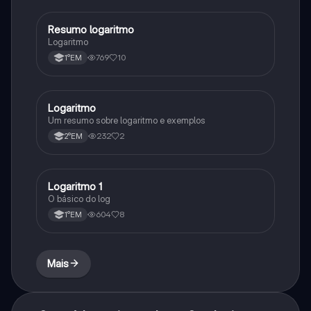
Resumo logaritmo
Matematica
Logaritmo
769
10
1°EM
Logaritmo
Matematica
Um resumo sobre logaritmo e exemplos
232
2
2°EM
Logaritmo 1
Matematica
O básico do log
604
8
1°EM
Mais