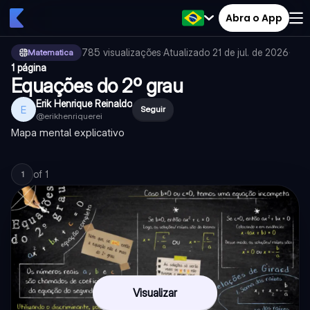
Abra o App
785
visualizações
·
Atualizado
21 de jul. de 2026
·
Matematica
1 página
Equações do 2º grau
Erik Henrique Reinaldo
E
Seguir
@
erikhenriquerei
Mapa mental explicativo
of
1
1
Visualizar