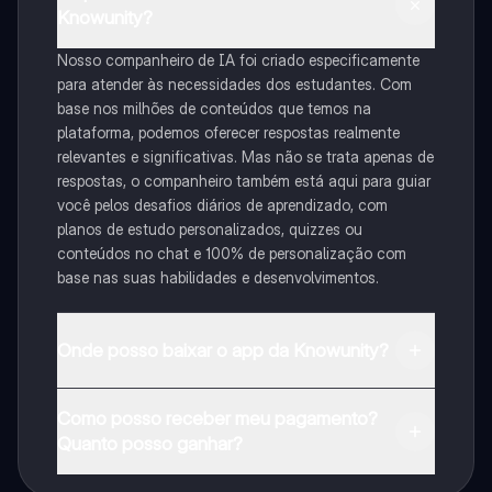
Knowunity?
Nosso companheiro de IA foi criado especificamente
para atender às necessidades dos estudantes. Com
base nos milhões de conteúdos que temos na
plataforma, podemos oferecer respostas realmente
relevantes e significativas. Mas não se trata apenas de
respostas, o companheiro também está aqui para guiar
você pelos desafios diários de aprendizado, com
planos de estudo personalizados, quizzes ou
conteúdos no chat e 100% de personalização com
base nas suas habilidades e desenvolvimentos.
Onde posso baixar o app da Knowunity?
Pode descarregar a aplicação na Google Play Store e
Como posso receber meu pagamento?
na Apple App Store.
Quanto posso ganhar?
Sim, tem acesso gratuito ao conteúdo da aplicação e