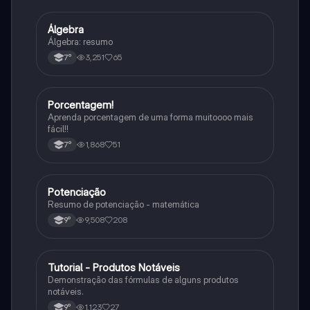
Álgebra
Matematica
Álgebra: resumo
3,251
65
7°
Porcentagem!
Matematica
Aprenda porcentagem de uma forma muitoooo mais
fácil!!
1,868
51
7°
Potenciação
Matematica
Resumo de potenciação - matemática
9,508
208
9°
Tutorial - Produtos Notáveis
Matematica
Demonstração das fórmulas de alguns produtos
notáveis.
1,123
27
9°