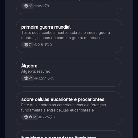
692
0
8°
primeira guerra mundial
História
Teste seus conhecimentos sobre a primeira guerra
mundial, causas da primeira guerra mundial e
consequências da Primeira Guerra Mundial, fases da
2,811
0
9°
primeira guerra mundial
Álgebra
Matematica
Álgebra: resumo
3,251
65
7°
sobre celulas eucarionte e procariontes
Biologia
Este quiz aborda as características e diferenças
fundamentais entre células eucariontes e
procariontes.
726
0
1°EM