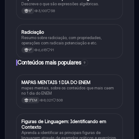
Descreve o que são expressões algébricas.
3,100
38
8°
Radiciação
Matematica
Resumo sobre radiciação, com propriedades,
operações com radicais potenciação e etc.
6,615
91
9°
Conteúdos mais populares
9
MAPAS MENTAIS 1 DIA DO ENEM
Português
mapas mentais, sobre os conteúdos que mais caem
no 1 dia do ENEM
8,021
308
3°EM
F
Figuras de Linguagem: Identificando em
Português
Contexto
Aprenda a identificar as principais figuras de
linguagem através de exemplos práticos e exercícios.