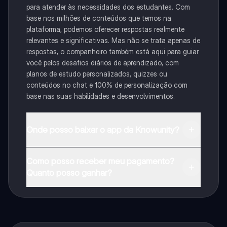
para atender às necessidades dos estudantes. Com
base nos milhões de conteúdos que temos na
plataforma, podemos oferecer respostas realmente
relevantes e significativas. Mas não se trata apenas de
respostas, o companheiro também está aqui para guiar
você pelos desafios diários de aprendizado, com
planos de estudo personalizados, quizzes ou
conteúdos no chat e 100% de personalização com
base nas suas habilidades e desenvolvimentos.
Onde posso baixar o app da Knowunity?
Pode descarregar a aplicação na Google Play Store e
Como posso receber meu pagamento?
na Apple App Store.
Quanto posso ganhar?
Sim, tem acesso gratuito ao conteúdo da aplicação e
ao nosso companheiro de IA. Para desbloquear
determinadas funcionalidades da aplicação, pode
adquirir o Knowunity Pro.