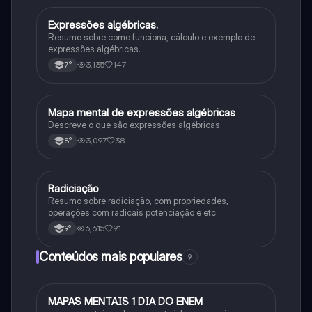
Expressões algébricas.
Matematica
Resumo sobre como funciona, cálculo e exemplo de
expressões algébricas.
3,135
147
7°
Mapa mental de expressões algébricas
Matematica
Descreve o que são expressões algébricas.
3,097
38
8°
Radiciação
Matematica
Resumo sobre radiciação, com propriedades,
operações com radicais potenciação e etc.
6,615
91
9°
Conteúdos mais populares
9
MAPAS MENTAIS 1 DIA DO ENEM
Português