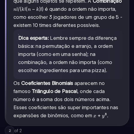
que alguns objetos se repetem. A
Combinação
n!/(k!
!
/
(
!
(
−
)!)
é quando a ordem não importa,
n
k
n
k
(n-
como escolher 3 jogadores de um grupo de 5 -
k)!)
existem 10 times diferentes possíveis.
Dica esperta:
Lembre sempre da diferença
básica: na permutação e arranjo, a ordem
importa (como em uma senha); na
combinação, a ordem não importa (como
escolher ingredientes para uma pizza).
Os
Coeficientes Binomiais
aparecem no
famoso
Triângulo de Pascal
, onde cada
número é a soma dos dois números acima.
Esses coeficientes são super importantes nas
x+y
+
expansões de binômios, como em
³.
x
y
of
2
2