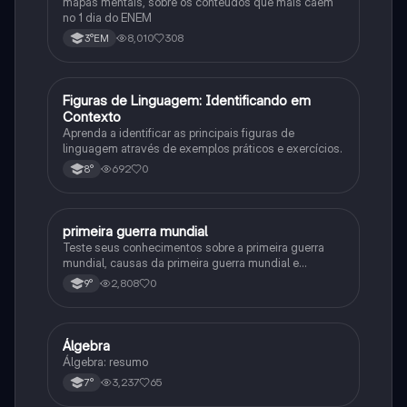
mapas mentais, sobre os conteúdos que mais caem
no 1 dia do ENEM
8,010
308
3°EM
F
Figuras de Linguagem: Identificando em
Português
Contexto
Aprenda a identificar as principais figuras de
linguagem através de exemplos práticos e exercícios.
692
0
8°
primeira guerra mundial
História
Teste seus conhecimentos sobre a primeira guerra
mundial, causas da primeira guerra mundial e
consequências da Primeira Guerra Mundial, fases da
2,808
0
9°
primeira guerra mundial
Álgebra
Matematica
Álgebra: resumo
3,237
65
7°