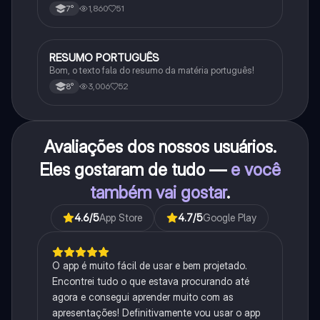
1,860
51
7°
RESUMO PORTUGUÊS
Português
Bom, o texto fala do resumo da matéria português!
3,006
52
8°
Avaliações dos nossos usuários.
Eles gostaram de tudo —
e você
também vai gostar
.
4.6
/5
App Store
4.7
/5
Google Play
O app é muito fácil de usar e bem projetado.
Encontrei tudo o que estava procurando até
agora e consegui aprender muito com as
apresentações! Definitivamente vou usar o app