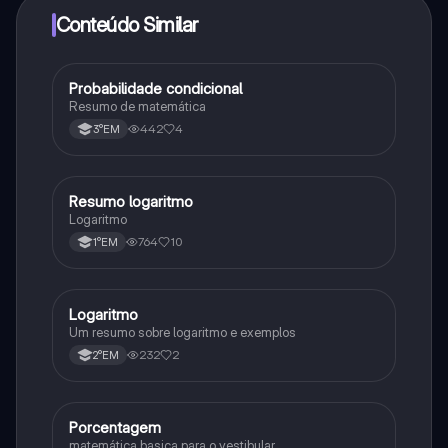
Conteúdo Similar
Probabilidade condicional
Matematica
Resumo de matemática
442
4
3°EM
Resumo logaritmo
Matematica
Logaritmo
764
10
1°EM
Logaritmo
Matematica
Um resumo sobre logaritmo e exemplos
232
2
2°EM
Porcentagem
Matematica
matemática basica para o vestibular