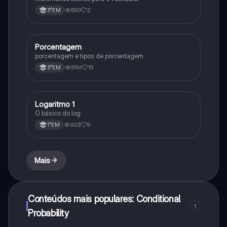
550
2
3°EM
Porcentagem
Matematica
porcentagem e tipos de porcentagem
896
15
3°EM
Logaritmo 1
Matematica
O básico do log
603
8
1°EM
Mais
Conteúdos mais populares: Conditional
1
Probability