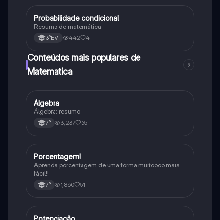
Probabilidade condicional
Matematica
Resumo de matemática
442
4
3°EM
Conteúdos mais populares de
9
Matematica
Álgebra
Matematica
Álgebra: resumo
3,237
65
7°
Porcentagem!
Matematica
Aprenda porcentagem de uma forma muitoooo mais
fácil!!
1,860
51
7°
Potenciação
Matematica