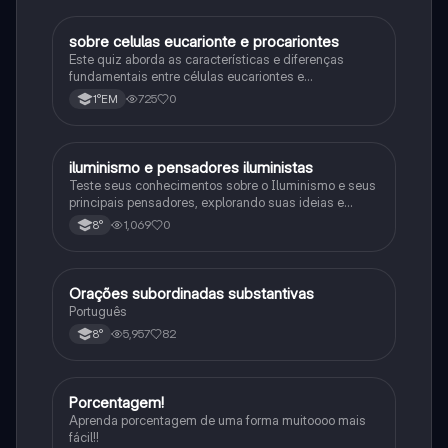
sobre celulas eucarionte e procariontes
Biologia
Este quiz aborda as características e diferenças
fundamentais entre células eucariontes e
procariontes.
725
0
1°EM
iluminismo e pensadores iluministas
História
Teste seus conhecimentos sobre o Iluminismo e seus
principais pensadores, explorando suas ideias e
impacto histórico.
1,069
0
8°
Orações subordinadas substantivas
Português
Português
5,957
82
8°
Porcentagem!
Matematica
Aprenda porcentagem de uma forma muitoooo mais
fácil!!