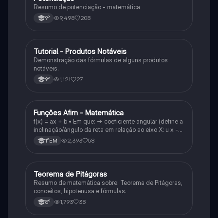
Resumo de potenciação - matemática
9,498
208
9°
Tutorial - Produtos Notáveis
Matematica
Demonstração das fórmulas de alguns produtos
notáveis.
1,121
27
9°
Funções Afim - Matemática
Matematica
f(x) = ax + b • Em que: -> coeficiente angular (define a
inclinação/ângulo da reta em relação ao eixo X: u x -
variável: a b → coeficiente linear (valor que corta o
2,393
58
1°EM
eixo y).
Teorema de Pitágoras
Matematica
Resumo de matemática sobre: Teorema de Pitágoras,
conceitos, hipotenusa e fórmulas.
1,793
38
8°