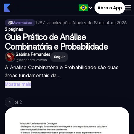
Abra o App
1.287
visualizações
·
Atualizado
19 de jul. de 2026
·
Matematica
2 páginas
Guia Prático de Análise
Combinatória e Probabilidade
Sabrina Fernandes
Seguir
@
sabrinafe_evwbn
A Análise Combinatória e Probabilidade são duas
áreas fundamentais da...
Mostrar mais
of
2
1