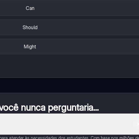
Can
Should
Might
ocê nunca perguntaria...
 para atender às necessidades dos estudantes. Com base nos milhões d