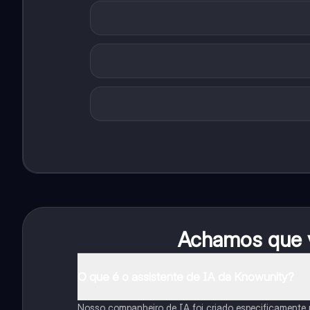
Achamos que v
O que é o assistente de IA da Knowunity?
Nosso companheiro de IA foi criado especificamente