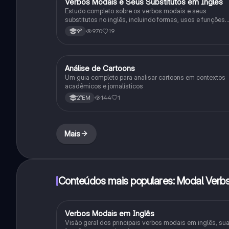
Verbos Modais e Seus Substitutos em Inglês
Inglês
Estudo completo sobre os verbos modais e seus
substitutos no inglês, incluindo formas, usos e funções
específicas.
970
19
9°
Análise de Cartoons
Inglês
Um guia completo para analisar cartoons em contextos
acadêmicos e jornalísticos
144
1
2°EM
Mais
Conteúdos mais populares: Modal Verb
Verbos Modais em Inglês
Inglês
Visão geral dos principais verbos modais em inglês, su