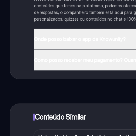
conteúdos que temos na plataforma, podemos oferecer 
de respostas, o companheiro também está aqui para gu
personalizados, quizzes ou conteúdos no chat e 100
Onde posso baixar o app da Knowunity?
Pode descarregar a aplicação na Google Play Store e 
Como posso receber meu pagamento? Quant
Sim, tem acesso gratuito ao conteúdo da aplicação 
funcionalidades da aplicação, pode adquirir o Knowun
Conteúdo Similar