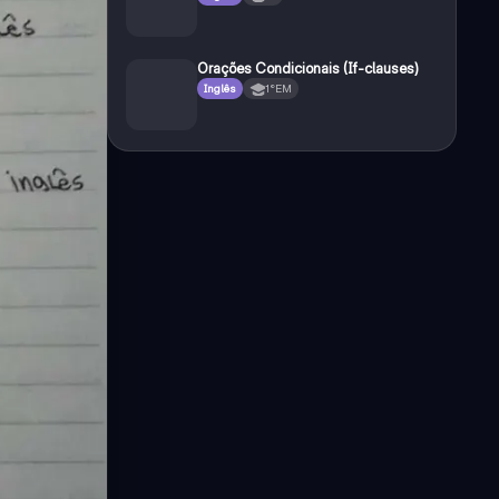
Orações Condicionais (If-clauses)
Inglês
1°EM