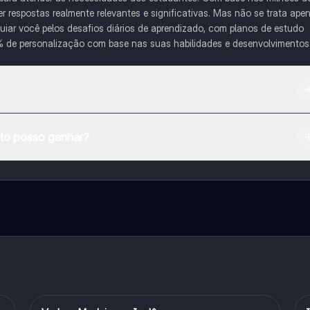
respostas realmente relevantes e significativas. Mas não se trata ape
iar você pelos desafios diários de aprendizado, com planos de estudo
% de personalização com base nas suas habilidades e desenvolvimentos
na Apple App Store.
o posso ganhar?
e ao nosso companheiro de IA. Para desbloquear determinadas
ity Pro.