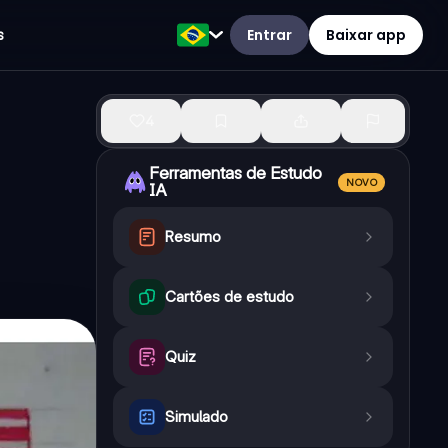
Entrar
Baixar app
s
4
Ferramentas de Estudo
NOVO
IA
Resumo
Cartões de estudo
Quiz
Simulado