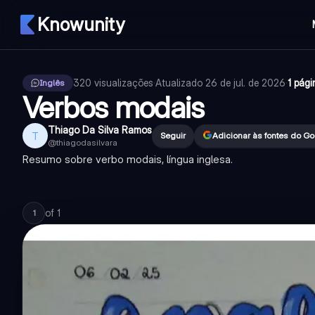
Knowunity
320
visualizações
·
Atualizado
26 de jul. de 2026
·
1 pági
Inglês
Verbos modais
Thiago Da Silva Ramos
T
Seguir
Adicionar às fontes do G
@
thiagodasilvara
Resumo sobre verbo modais, língua inglesa.
of
1
1