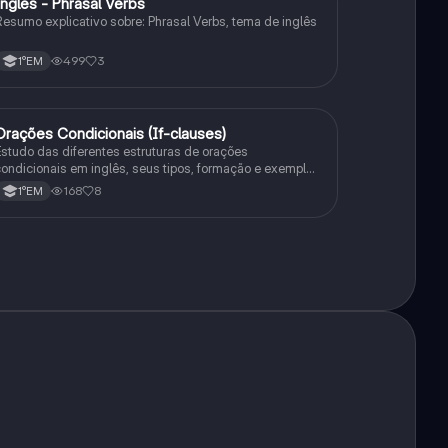
Inglês - Phrasal Verbs
Inglês
esumo explicativo sobre: Phrasal Verbs, tema de inglês
499
3
1°EM
Orações Condicionais (If-clauses)
Inglês
studo das diferentes estruturas de orações
ondicionais em inglês, seus tipos, formação e exemplos
e uso.
168
8
1°EM