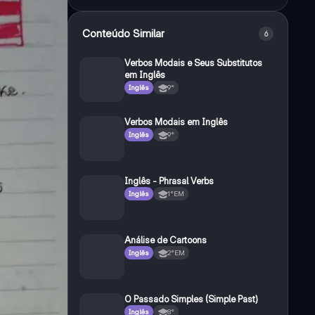
Conteúdo Similar
6
Verbos Modais e Seus Substitutos
em Inglês
Inglês
9°
Verbos Modais em Inglês
Inglês
9°
Inglês - Phrasal Verbs
Inglês
1°EM
Análise de Cartoons
Inglês
2°EM
O Passado Simples (Simple Past)
Inglês
8°