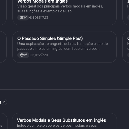
Verbos Modais em Inglês
Inglês
Visão geral dos principais verbos modais em inglês,
R
suas funções e exemplos de uso.
1,083
23
9°
O Passado Simples (Simple Past)
Inglês
Uma explicação abrangente sobre a formação e uso do
E
passado simples em inglês, com foco em verbos
c
regulares e irregulares, frases negativas e interrogativas.
d
1,019
20
8°
s
2
Verbos Modais e Seus Substitutos em Inglês
Inglês
as
Estudo completo sobre os verbos modais e seus