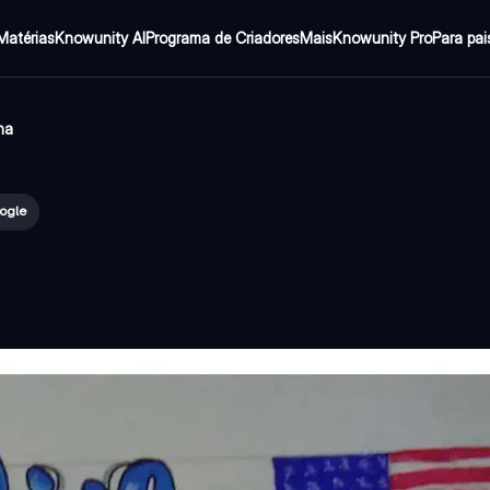
Matérias
Knowunity AI
Programa de Criadores
Mais
Knowunity Pro
Para pai
na
oogle