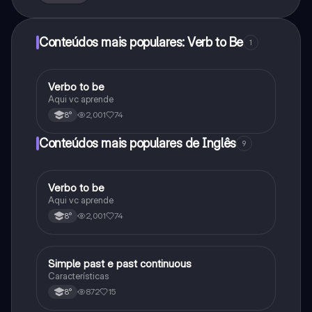
Conteúdos mais populares: Verb to Be
1
Verbo to be
Inglês
Aqui vc aprende
2,001
74
8°
Conteúdos mais populares de Inglês
9
Verbo to be
Inglês
Aqui vc aprende
2,001
74
8°
Simple past e past continuous
Inglês
Características
872
15
8°