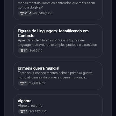
mapas mentais, sobre os conteúdos que mais caem
no 1 dia do ENEM
8,010
308
3°EM
F
Figuras de Linguagem: Identificando em
Português
Contexto
Aprenda a identificar as principais figuras de
linguagem através de exemplos práticos e exercícios.
692
0
8°
primeira guerra mundial
História
Teste seus conhecimentos sobre a primeira guerra
mundial, causas da primeira guerra mundial e
consequências da Primeira Guerra Mundial, fases da
2,808
0
9°
primeira guerra mundial
Álgebra
Matematica
Álgebra: resumo
3,237
65
7°