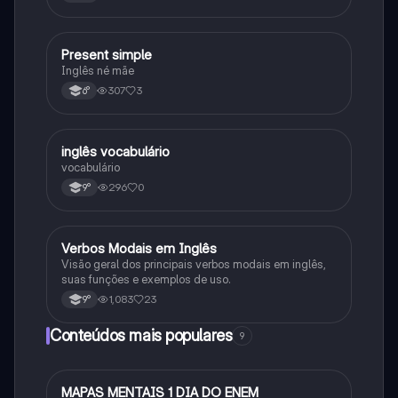
interrogativas.
Present simple
Inglês
Inglês né mãe
307
3
6°
inglês vocabulário
Inglês
vocabulário
296
0
9°
Verbos Modais em Inglês
Inglês
Visão geral dos principais verbos modais em inglês,
suas funções e exemplos de uso.
1,083
23
9°
Conteúdos mais populares
9
MAPAS MENTAIS 1 DIA DO ENEM
Português