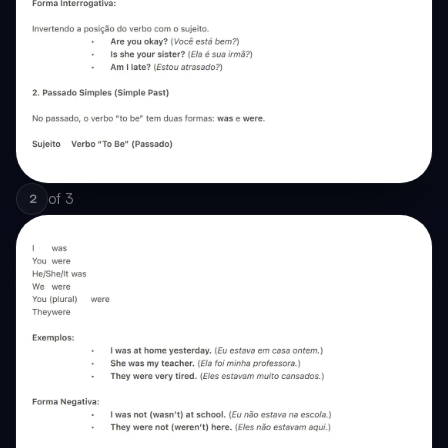
of
3
2