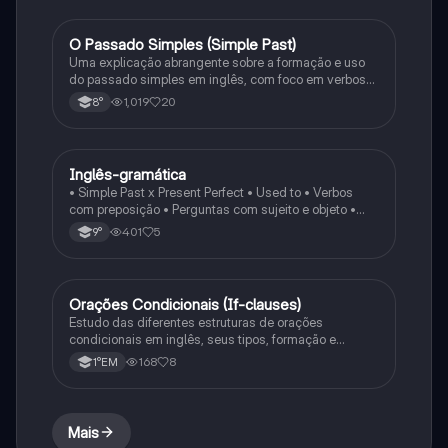
O Passado Simples (Simple Past)
Inglês
Uma explicação abrangente sobre a formação e uso
do passado simples em inglês, com foco em verbos
regulares e irregulares, frases negativas e
1,019
20
8°
interrogativas.
Inglês-gramática
Inglês
• Simple Past x Present Perfect • Used to • Verbos
com preposição • Perguntas com sujeito e objeto •
Substantivos contáveis e incontáveis •
401
5
9°
Quantificadores (some, any, much, many…) •
Adjetivos extremos (amazing, terrible, exhausted…)
Orações Condicionais (If-clauses)
Inglês
Estudo das diferentes estruturas de orações
condicionais em inglês, seus tipos, formação e
exemplos de uso.
168
8
1°EM
Mais