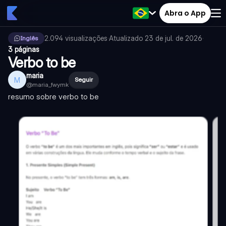
Abra o App
2.094
visualizações
·
Atualizado
23 de jul. de 2026
·
Inglês
3 páginas
Verbo to be
maria
M
Seguir
@
maria_fwymk
resumo sobre verbo to be