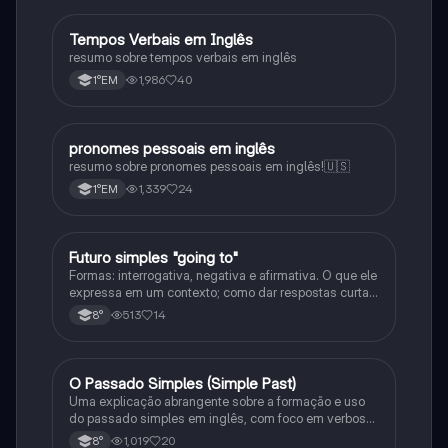
Tempos Verbais em Inglês
Inglês
resumo sobre tempos verbais em inglês
1,986
40
1°EM
pronomes pessoais em inglês
Inglês
resumo sobre pronomes pessoais em inglês!🇺🇸
1,339
24
1°EM
Futuro simples "going to"
Inglês
Formas: interrogativa, negativa e afirmativa. O que ele
expressa em um contexto; como dar respostas curtas
em uma frase, e as junções com o verbo to be
513
14
8°
O Passado Simples (Simple Past)
Inglês
Uma explicação abrangente sobre a formação e uso
do passado simples em inglês, com foco em verbos
regulares e irregulares, frases negativas e
1,019
20
8°