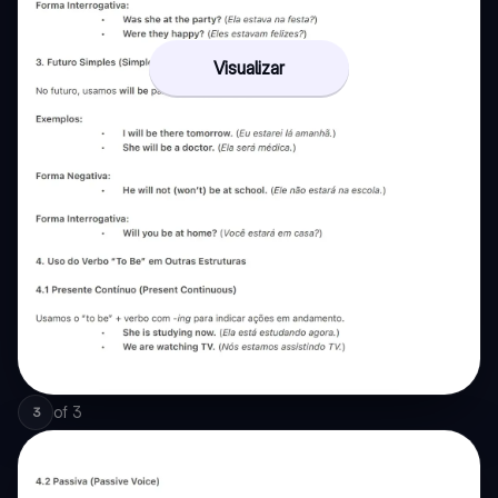
Visualizar
of
3
3