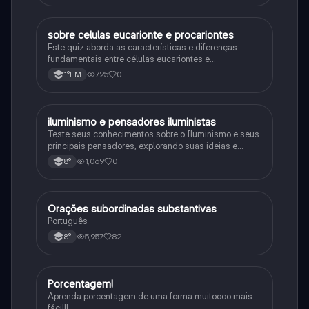
sobre celulas eucarionte e procariontes
Biologia
Este quiz aborda as características e diferenças
fundamentais entre células eucariontes e
procariontes.
725
0
1°EM
iluminismo e pensadores iluministas
História
Teste seus conhecimentos sobre o Iluminismo e seus
principais pensadores, explorando suas ideias e
impacto histórico.
1,069
0
8°
Orações subordinadas substantivas
Português
Português
5,957
82
8°
Porcentagem!
Matematica
Aprenda porcentagem de uma forma muitoooo mais
fácil!!