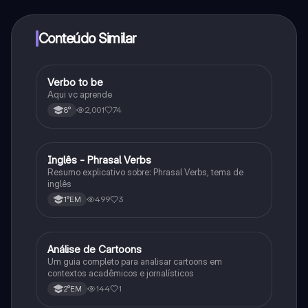
determinadas funcionalidades da aplicação, pode
adquirir o Knowunity Pro.
Conteúdo Similar
Verbo to be
Inglês
Aqui vc aprende
2,001
74
8°
Inglês - Phrasal Verbs
Inglês
Resumo explicativo sobre: Phrasal Verbs, tema de
inglês
499
3
1°EM
Análise de Cartoons
Inglês
Um guia completo para analisar cartoons em
contextos acadêmicos e jornalísticos
144
1
2°EM