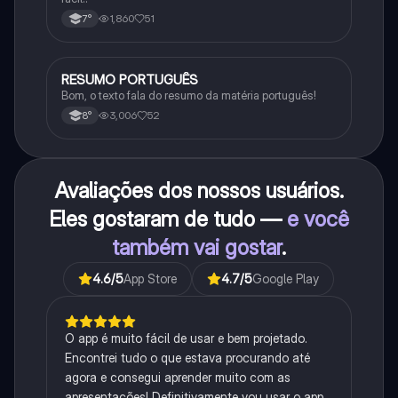
1,860
51
7°
RESUMO PORTUGUÊS
Português
Bom, o texto fala do resumo da matéria português!
3,006
52
8°
Avaliações dos nossos usuários.
Eles gostaram de tudo —
e você
também vai gostar
.
4.6
/5
App Store
4.7
/5
Google Play
O app é muito fácil de usar e bem projetado.
Encontrei tudo o que estava procurando até
agora e consegui aprender muito com as
apresentações! Definitivamente vou usar o app