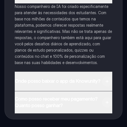
Nosso companheiro de IA foi criado especificamente
para atender às necessidades dos estudantes. Com
base nos milhões de conteúdos que temos na
plataforma, podemos oferecer respostas realmente
relevantes e significativas. Mas não se trata apenas de
respostas, o companheiro também está aqui para guiar
você pelos desafios diários de aprendizado, com
planos de estudo personalizados, quizzes ou
conteúdos no chat e 100% de personalização com
base nas suas habilidades e desenvolvimentos.
Onde posso baixar o app da Knowunity?
Pode descarregar a aplicação na Google Play Store e
Como posso receber meu pagamento?
na Apple App Store.
Quanto posso ganhar?
Sim, tem acesso gratuito ao conteúdo da aplicação e
ao nosso companheiro de IA. Para desbloquear