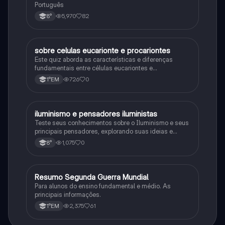
Português
5,970
82
8°
sobre celulas eucarionte e procariontes
Biologia
Este quiz aborda as características e diferenças
fundamentais entre células eucariontes e
procariontes.
726
0
1°EM
iluminismo e pensadores iluministas
História
Teste seus conhecimentos sobre o Iluminismo e seus
principais pensadores, explorando suas ideias e
impacto histórico.
1,075
0
8°
Resumo Segunda Guerra Mundial
História
Para alunos do ensino fundamental e médio. As
principais informações.
2,375
61
1°EM