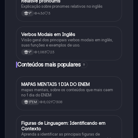
Relative pronoums
Inglês
Explicação sobre pronomes relativos no inglês
436
3
9°
Verbos Modais em Inglês
Inglês
Visão geral dos principais verbos modais em inglês,
suas funções e exemplos de uso.
1,083
23
9°
Conteúdos mais populares
9
MAPAS MENTAIS 1 DIA DO ENEM
Português
mapas mentais, sobre os conteúdos que mais caem
no 1 dia do ENEM
8,021
308
3°EM
F
Figuras de Linguagem: Identificando em
Português
Contexto
Aprenda a identificar as principais figuras de