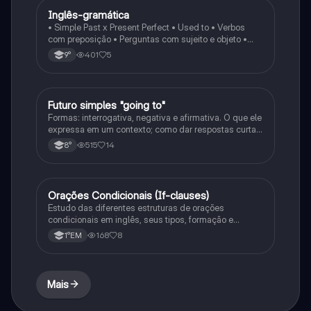
Inglês-gramática
Inglês
• Simple Past x Present Perfect • Used to • Verbos
com preposição • Perguntas com sujeito e objeto •
Substantivos contáveis e incontáveis •
401
5
9°
Quantificadores (some, any, much, many…) •
Adjetivos extremos (amazing, terrible, exhausted…)
Futuro simples "going to"
Inglês
Formas: interrogativa, negativa e afirmativa. O que ele
expressa em um contexto; como dar respostas curtas
em uma frase, e as junções com o verbo to be
515
14
8°
Orações Condicionais (If-clauses)
Inglês
Estudo das diferentes estruturas de orações
condicionais em inglês, seus tipos, formação e
exemplos de uso.
168
8
1°EM
Mais