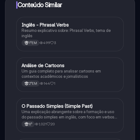
Conteúdo Similar
Inglês - Phrasal Verbs
Inglês
Resumo explicativo sobre: Phrasal Verbs, tema de
inglês
499
3
1°EM
Análise de Cartoons
Inglês
Um guia completo para analisar cartoons em
contextos acadêmicos e jornalísticos
144
1
2°EM
O Passado Simples (Simple Past)
Inglês
Uma explicação abrangente sobre a formação e uso
do passado simples em inglês, com foco em verbos
regulares e irregulares, frases negativas e
1,021
20
8°
interrogativas.