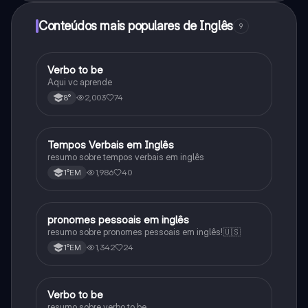
Conteúdos mais populares de Inglês
9
Verbo to be
Inglês
Aqui vc aprende
2,003
74
8°
Tempos Verbais em Inglês
Inglês
resumo sobre tempos verbais em inglês
1,986
40
1°EM
pronomes pessoais em inglês
Inglês
resumo sobre pronomes pessoais em inglês!🇺🇸
1,342
24
1°EM
Verbo to be
Inglês
resumo sobre verbo to be