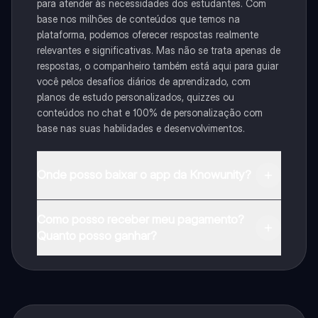
para atender às necessidades dos estudantes. Com
base nos milhões de conteúdos que temos na
plataforma, podemos oferecer respostas realmente
relevantes e significativas. Mas não se trata apenas de
respostas, o companheiro também está aqui para guiar
você pelos desafios diários de aprendizado, com
planos de estudo personalizados, quizzes ou
conteúdos no chat e 100% de personalização com
base nas suas habilidades e desenvolvimentos.
Onde posso baixar o app da Knowunity?
Pode descarregar a aplicação na Google Play Store e
Como posso receber meu pagamento?
na Apple App Store.
Quanto posso ganhar?
Sim, tem acesso gratuito ao conteúdo da aplicação e
ao nosso companheiro de IA. Para desbloquear
determinadas funcionalidades da aplicação, pode
adquirir o Knowunity Pro.