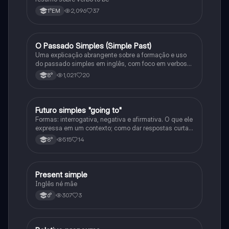
2,096
37
1°EM
O Passado Simples (Simple Past)
Inglês
Uma explicação abrangente sobre a formação e uso
do passado simples em inglês, com foco em verbos
regulares e irregulares, frases negativas e
1,021
20
8°
interrogativas.
Futuro simples "going to"
Inglês
Formas: interrogativa, negativa e afirmativa. O que ele
expressa em um contexto; como dar respostas curtas
em uma frase, e as junções com o verbo to be
515
14
8°
Present simple
Inglês
Inglês né mãe
307
3
6°