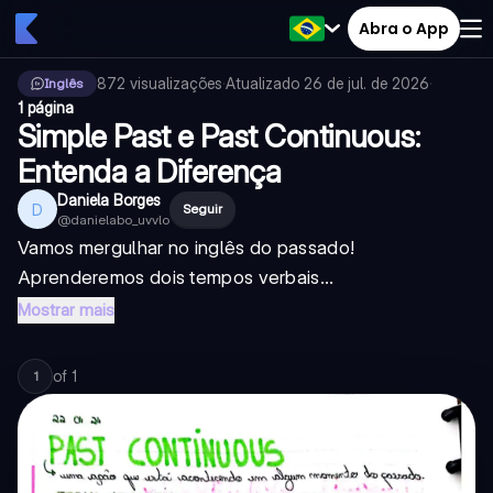
Abra o App
872
visualizações
·
Atualizado
26 de jul. de 2026
·
Inglês
1 página
Simple Past e Past Continuous:
Entenda a Diferença
Daniela Borges
D
Seguir
@
danielabo_uvvlo
Vamos mergulhar no inglês do passado!
Aprenderemos dois tempos verbais...
Mostrar mais
of
1
1