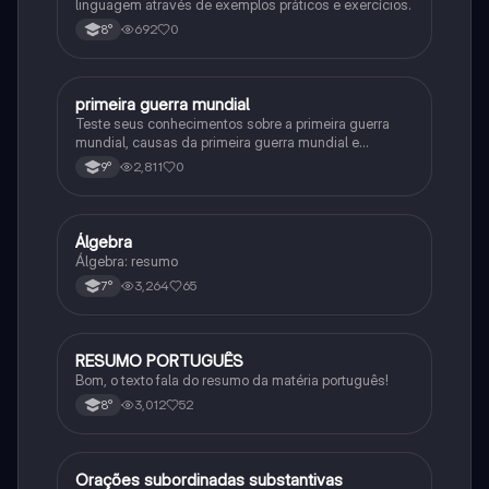
linguagem através de exemplos práticos e exercícios.
692
0
8°
primeira guerra mundial
História
Teste seus conhecimentos sobre a primeira guerra
mundial, causas da primeira guerra mundial e
consequências da Primeira Guerra Mundial, fases da
2,811
0
9°
primeira guerra mundial
Álgebra
Matematica
Álgebra: resumo
3,264
65
7°
RESUMO PORTUGUÊS
Português
Bom, o texto fala do resumo da matéria português!
3,012
52
8°
Orações subordinadas substantivas
Português