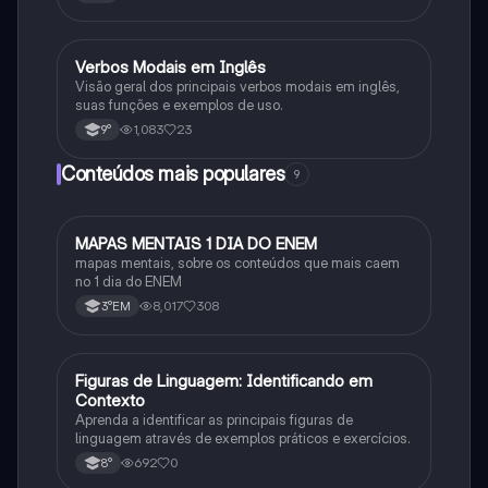
Verbos Modais em Inglês
Inglês
Visão geral dos principais verbos modais em inglês,
suas funções e exemplos de uso.
1,083
23
9°
Conteúdos mais populares
9
MAPAS MENTAIS 1 DIA DO ENEM
Português
mapas mentais, sobre os conteúdos que mais caem
no 1 dia do ENEM
8,017
308
3°EM
F
Figuras de Linguagem: Identificando em
Português
Contexto
Aprenda a identificar as principais figuras de
linguagem através de exemplos práticos e exercícios.
692
0
8°