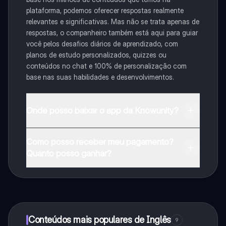
plataforma, podemos oferecer respostas realmente
relevantes e significativas. Mas não se trata apenas de
respostas, o companheiro também está aqui para guiar
você pelos desafios diários de aprendizado, com
planos de estudo personalizados, quizzes ou
conteúdos no chat e 100% de personalização com
base nas suas habilidades e desenvolvimentos.
Onde posso baixar o app da Knowunity?
Pode descarregar a aplicação na Google Play Store e
Como posso receber meu pagamento?
na Apple App Store.
Quanto posso ganhar?
Sim, tem acesso gratuito ao conteúdo da aplicação e
ao nosso companheiro de IA. Para desbloquear
determinadas funcionalidades da aplicação, pode
adquirir o Knowunity Pro.
Conteúdos mais populares de Inglês
9