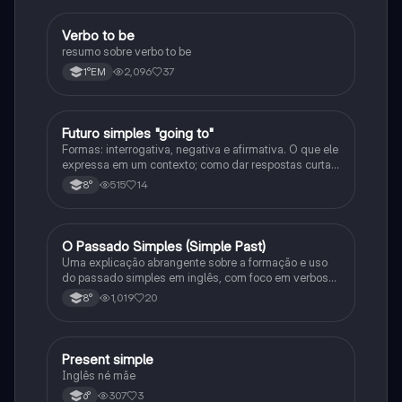
Verbo to be
Inglês
resumo sobre verbo to be
2,096
37
1°EM
Futuro simples "going to"
Inglês
Formas: interrogativa, negativa e afirmativa. O que ele
expressa em um contexto; como dar respostas curtas
em uma frase, e as junções com o verbo to be
515
14
8°
O Passado Simples (Simple Past)
Inglês
Uma explicação abrangente sobre a formação e uso
do passado simples em inglês, com foco em verbos
regulares e irregulares, frases negativas e
1,019
20
8°
interrogativas.
Present simple
Inglês
Inglês né mãe
307
3
6°