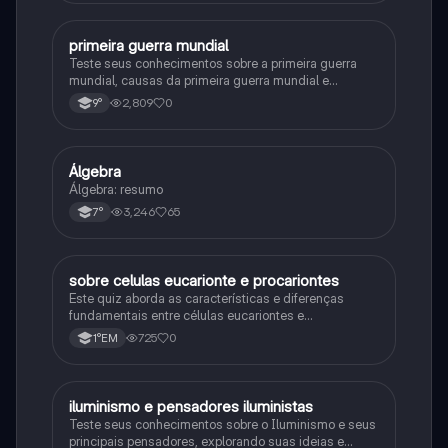
primeira guerra mundial
História
Teste seus conhecimentos sobre a primeira guerra
mundial, causas da primeira guerra mundial e
consequências da Primeira Guerra Mundial, fases da
2,809
0
9°
primeira guerra mundial
Álgebra
Matematica
Álgebra: resumo
3,246
65
7°
sobre celulas eucarionte e procariontes
Biologia
Este quiz aborda as características e diferenças
fundamentais entre células eucariontes e
procariontes.
725
0
1°EM
iluminismo e pensadores iluministas
História
Teste seus conhecimentos sobre o Iluminismo e seus
principais pensadores, explorando suas ideias e