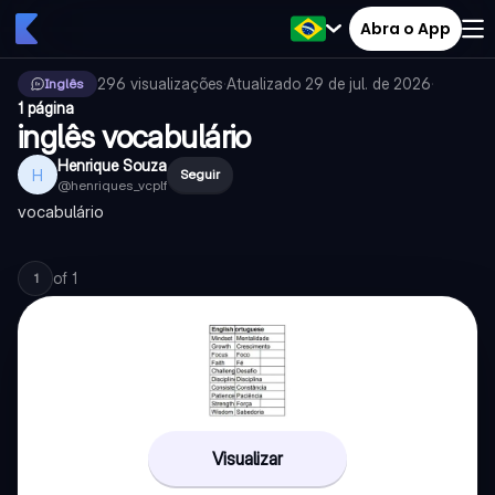
Abra o App
296
visualizações
·
Atualizado
29 de jul. de 2026
·
Inglês
1 página
inglês vocabulário
Henrique Souza
H
Seguir
@
henriques_vcplf
vocabulário
of
1
1
Visualizar