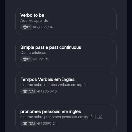
Verbo to be
Inglês
Aqui vc aprende
2,002
74
8°
Simple past e past continuous
Inglês
Características
872
15
8°
Tempos Verbais em Inglês
Inglês
resumo sobre tempos verbais em inglês
1,986
40
1°EM
pronomes pessoais em inglês
Inglês
resumo sobre pronomes pessoais em inglês!🇺🇸
1,339
24
1°EM