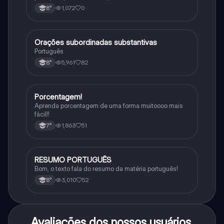
impacto histórico.
1,072
0
8°
Orações subordinadas substantivas
Português
Português
5,961
82
8°
Porcentagem!
Matematica
Aprenda porcentagem de uma forma muitoooo mais
fácil!!
1,863
51
7°
RESUMO PORTUGUÊS
Português
Bom, o texto fala do resumo da matéria português!
3,010
52
8°
Avaliações dos nossos usuários.