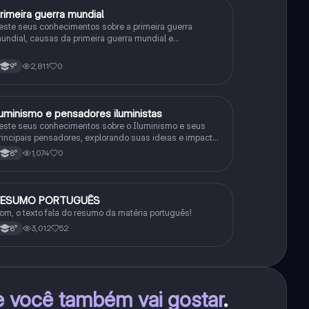
rimeira guerra mundial
História
este seus conhecimentos sobre a primeira guerra
undial, causas da primeira guerra mundial e
onsequências da Primeira Guerra Mundial, fases da
rimeira guerra mundial
2,811
0
9°
luminismo e pensadores iluministas
História
este seus conhecimentos sobre o Iluminismo e seus
rincipais pensadores, explorando suas ideias e impacto
istórico.
1,074
0
8°
RESUMO PORTUGUÊS
Português
om, o texto fala do resumo da matéria português!
3,012
52
8°
e você também vai gostar
.