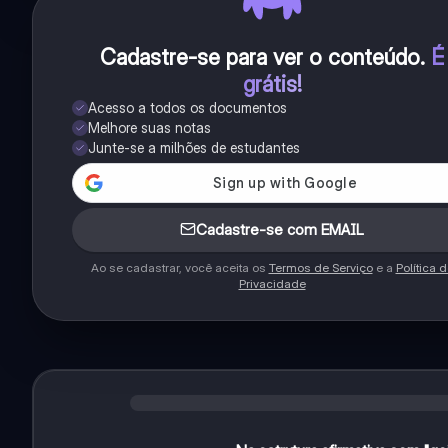
Cadastre-se para ver o conteúdo
.
É
grátis!
Acesso a todos os documentos
Melhore suas notas
Junte-se a milhões de estudantes
Cadastre-se com EMAIL
Ao se cadastrar, você aceita os
Termos de Serviço
e a
Política 
Privacidade