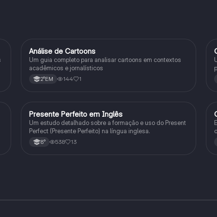
Análise de Cartoons
Inglês
s
Um guia completo para analisar cartoons em contextos
U
acadêmicos e jornalísticos
p
r
144
1
2°EM
Presente Perfeito em Inglês
Inglês
Um estudo detalhado sobre a formação e uso do Present
E
Perfect (Presente Perfeito) na língua inglesa.
c
d
538
13
8°