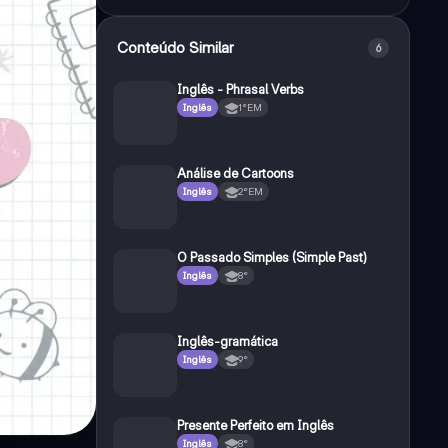
Conteúdo Similar
6
Inglês - Phrasal Verbs
Inglês
1°EM
Análise de Cartoons
Inglês
2°EM
O Passado Simples (Simple Past)
Inglês
8°
Inglês-gramática
Inglês
9°
Presente Perfeito em Inglês
Inglês
8°