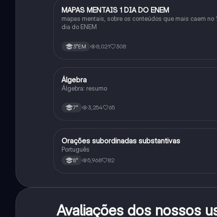
MAPAS MENTAIS 1 DIA DO ENEM
Português
mapas mentais, sobre os conteúdos que mais caem no 
dia do ENEM
8,021
308
3°EM
Álgebra
Matematica
Álgebra: resumo
3,254
65
7°
Orações subordinadas substantivas
Português
Português
5,968
82
8°
Avaliações dos nossos u