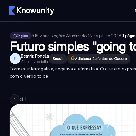
Knowunity
515
visualizações
·
Atualizado
18 de jul. de 2026
·
1 págin
Inglês
Futuro simples "going t
Beatriz Portella
B
Seguir
Adicionar às fontes do Google
@
beatrizportella
Formas: interrogativa, negativa e afirmativa. O que ele exp
com o verbo to be
of
1
1