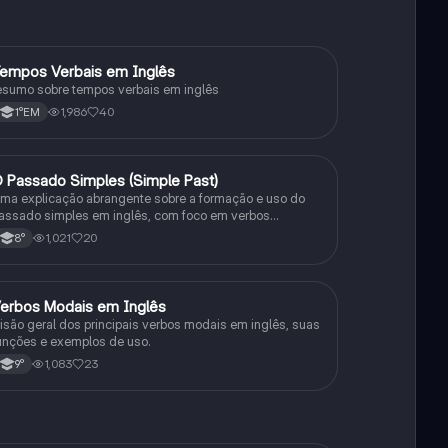
empos Verbais em Inglês
Inglês
esumo sobre tempos verbais em inglês
1,986
40
1°EM
 Passado Simples (Simple Past)
Inglês
ma explicação abrangente sobre a formação e uso do
assado simples em inglês, com foco em verbos
egulares e irregulares, frases negativas e interrogativas.
1,021
20
8°
erbos Modais em Inglês
Inglês
isão geral dos principais verbos modais em inglês, suas
unções e exemplos de uso.
1,083
23
9°