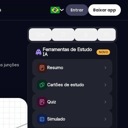
Entrar
Baixar app
s
14
Ferramentas de Estudo
NOVO
IA
as junções
Resumo
Cartões de estudo
Quiz
Simulado