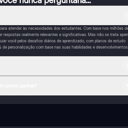
ocê nunca perguntaria...
 para atender às necessidades dos estudantes. Com base nos milhões d
respostas realmente relevantes e significativas. Mas não se trata ape
iar você pelos desafios diários de aprendizado, com planos de estudo
% de personalização com base nas suas habilidades e desenvolvimentos
na Apple App Store.
o posso ganhar?
e ao nosso companheiro de IA. Para desbloquear determinadas
ity Pro.