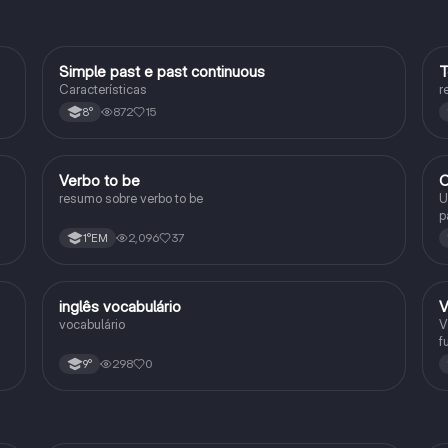
Simple past e past continuous
T
Inglês
Características
r
872
15
8°
Verbo to be
O
Inglês
resumo sobre verbo to be
U
p
r
2,096
37
1°EM
inglês vocabulário
V
Inglês
vocabulário
V
f
298
0
9°