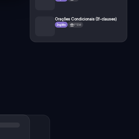
Orações Condicionais (If-clauses)
Inglês
1°EM