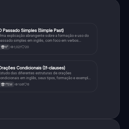
O Passado Simples (Simple Past)
Inglês
ma explicação abrangente sobre a formação e uso do
assado simples em inglês, com foco em verbos
egulares e irregulares, frases negativas e interrogativas.
1,021
20
8°
Orações Condicionais (If-clauses)
Inglês
studo das diferentes estruturas de orações
ondicionais em inglês, seus tipos, formação e exemplos
e uso.
168
8
1°EM