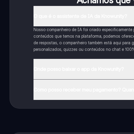
Achamos que v
O que é o assistente de IA da Knowunity?
Nosso companheiro de IA foi criado especificamente
conteúdos que temos na plataforma, podemos oferecer 
de respostas, o companheiro também está aqui para gu
personalizados, quizzes ou conteúdos no chat e 100
Onde posso baixar o app da Knowunity?
Pode descarregar a aplicação na Google Play Store e 
Como posso receber meu pagamento? Quant
Sim, tem acesso gratuito ao conteúdo da aplicação 
funcionalidades da aplicação, pode adquirir o Knowun