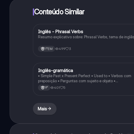
Conteúdo Similar
Inglês - Phrasal Verbs
Inglês
Resumo explicativo sobre: Phrasal Verbs, tema de inglê
499
3
1°EM
Inglês-gramática
Inglês
• Simple Past x Present Perfect • Used to • Verbos com
preposição • Perguntas com sujeito e objeto •
Substantivos contáveis e incontáveis • Quantificadores
401
5
9°
(some, any, much, many…) • Adjetivos extremos
(amazing, terrible, exhausted…)
Mais