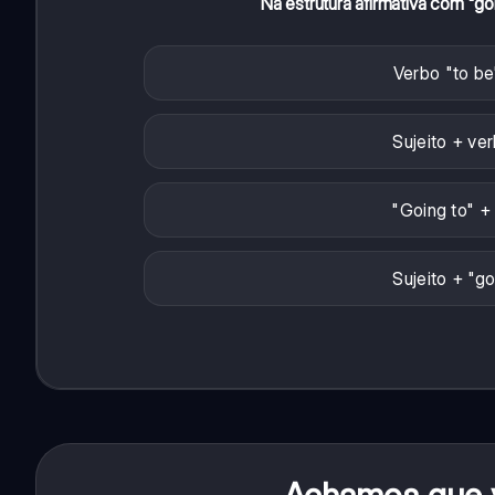
Na estrutura afirmativa com "go
Verbo "to be"
Sujeito + ver
"Going to" + 
Sujeito + "go