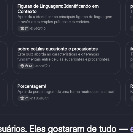
F
Figuras de Linguagem: Identificando em
p
Português
Contexto
1
T
m
Aprenda a identificar as principais figuras de linguagem
c
através de exemplos práticos e exercícios.
p
692
0
8°
sobre celulas eucarionte e procariontes
i
Biologia
Este quiz aborda as características e diferenças
T
fundamentais entre células eucariontes e procariontes.
p
h
726
0
1°EM
Porcentagem!
Matematica
Aprenda porcentagem de uma forma muitoooo mais fácil!!
B
1,868
51
7°
suários. Eles gostaram de tudo —