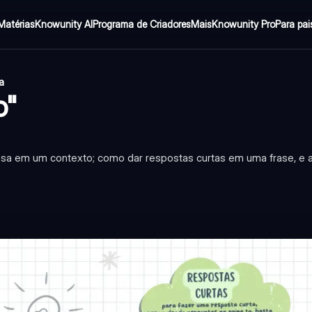
Matérias
Knowunity AI
Programa de Criadores
Mais
Knowunity Pro
Para pai
a
o"
ressa em um contexto; como dar respostas curtas em uma frase, e 