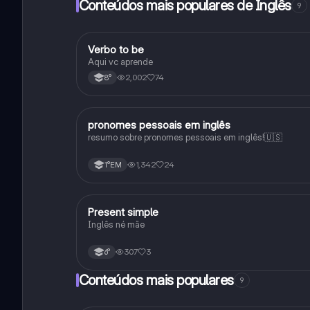
Conteúdos mais populares de Inglês
9
Verbo to be
Inglês
Aqui vc aprende
2,002
74
8°
pronomes pessoais em inglês
Inglês
resumo sobre pronomes pessoais em inglês!🇺🇸
1,342
24
1°EM
Present simple
Inglês
Inglês né mãe
307
3
6°
Conteúdos mais populares
9