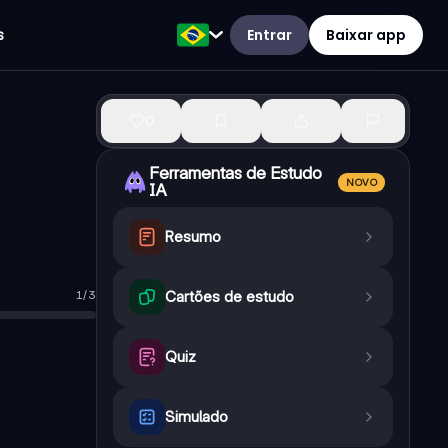
Entrar
Baixar app
s
0
Ferramentas de Estudo
NOVO
IA
Resumo
1
/
3
Cartões de estudo
rra.
—
Verdadeiro
Quiz
Simulado