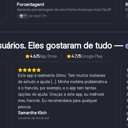
Porcentagem!
Matematica
Aprenda porcentagem de uma forma muitoooo mais fácil!!
B
1,863
51
7°
suários. Eles gostaram de tudo —
4.6
/5
App Store
4.7
/5
Google Play
Este app é realmente ótimo. Tem muitos materiais
de estudo e ajuda [...]. Minha matéria problemática
é o francês, por exemplo, e o app tem tantas
opções de ajuda. Graças a este app, eu melhorei
meu francês. Eu recomendaria para qualquer
pessoa.
Samantha Klich
usuária de Android