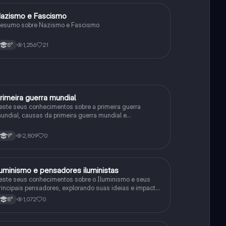
azismo e Fascismo
História
esumo sobre Nazismo e Fascismo
1,256
21
8°
rimeira guerra mundial
História
este seus conhecimentos sobre a primeira guerra
undial, causas da primeira guerra mundial e
onsequências da Primeira Guerra Mundial, fases da
rimeira guerra mundial
2,809
0
9°
luminismo e pensadores iluministas
História
este seus conhecimentos sobre o Iluminismo e seus
rincipais pensadores, explorando suas ideias e impacto
istórico.
1,072
0
8°