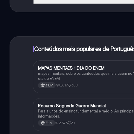
Sim, tem acesso gratuito ao conteúdo da aplicação 
funcionalidades da aplicação, pode adquirir o Knowun
Conteúdos mais populares de Portuguê
MAPAS MENTAIS 1 DIA DO ENEM
Português
mapas mentais, sobre os conteúdos que mais caem no 
dia do ENEM
8,017
308
3°EM
Resumo Segunda Guerra Mundial
História
Para alunos do ensino fundamental e médio. As principa
informações.
2,373
61
1°EM