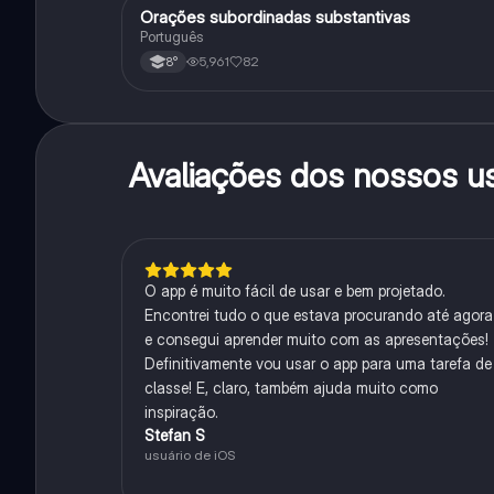
Orações subordinadas substantivas
Português
Português
5,961
82
8°
Avaliações dos nossos u
O app é muito fácil de usar e bem projetado.
Encontrei tudo o que estava procurando até agora
e consegui aprender muito com as apresentações!
Definitivamente vou usar o app para uma tarefa de
classe! E, claro, também ajuda muito como
inspiração.
Stefan S
usuário de iOS