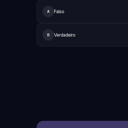
Falso
A
Verdadeiro
B