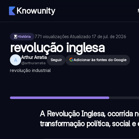
Knowunity
771
visualizações
·
Atualizado
17 de jul. de 2026
História
revolução inglesa
Arthur Arratia
A
Seguir
Adicionar às fontes do Google
@
arthurarratia
revolução industrial
A Revolução Inglesa, ocorrida no século XVII, foi um período
Qual monarca inglês, filho de Jaime I, promoveu o absoluti
Quem liderou as forças parlamentares na Guerra Civil Ingl
A Revolução Inglesa, ocorrida n
transformação política, social e