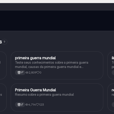
e ao nosso companheiro de IA. Para desbloquear determinadas
ity Pro.
s
9
primeira guerra mundial
i
História
1
Teste seus conhecimentos sobre a primeira guerra
T
mundial, causas da primeira guerra mundial e
p
consequências da Primeira Guerra Mundial, fases da
h
2,809
0
9°
primeira guerra mundial
Primeira Guerra Mundial
r
História
is
Resumo sobre a primeira guerra mundial
r
4,714
123
6°