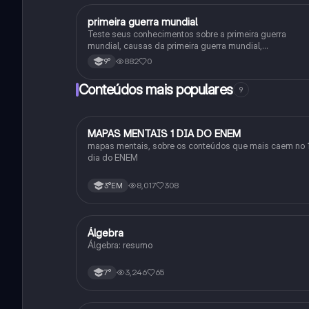
primeira guerra mundial
História
Teste seus conhecimentos sobre a primeira guerra
mundial, causas da primeira guerra mundial,
consequências da Primeira Guerra Mundial,fases da
882
0
9°
primeira guerra mundial
Conteúdos mais populares
9
MAPAS MENTAIS 1 DIA DO ENEM
Português
mapas mentais, sobre os conteúdos que mais caem no 
dia do ENEM
8,017
308
3°EM
Álgebra
Matematica
Álgebra: resumo
3,246
65
7°