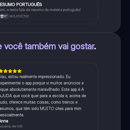
RESUMO PORTUGUÊS
Português
om, o texto fala do resumo da matéria português!
3,010
52
8°
e você também vai gostar
.
Uau, estou realmente impressionado. Eu
experimentei o app porque vi muitos anúncios e
fiquei absolutamente maravilhado. Este app é A
AJUDA que você quer para a escola e, acima de
tudo, oferece muitas coisas, como treinos e
resumos, que têm sido MUITO úteis para mim
pessoalmente.
Anna
usuária de iOS