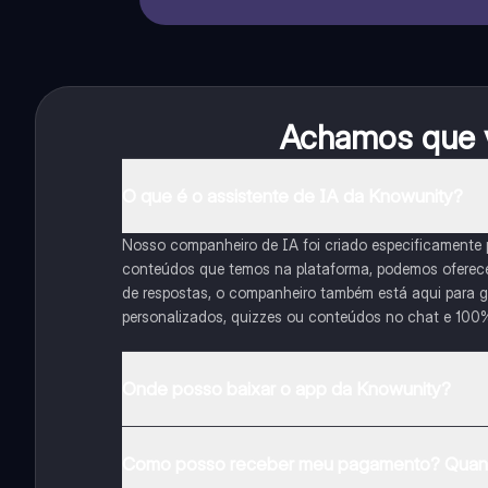
Achamos que v
O que é o assistente de IA da Knowunity?
Nosso companheiro de IA foi criado especificamente
conteúdos que temos na plataforma, podemos oferecer 
de respostas, o companheiro também está aqui para gu
personalizados, quizzes ou conteúdos no chat e 100
Onde posso baixar o app da Knowunity?
Pode descarregar a aplicação na Google Play Store e 
Como posso receber meu pagamento? Quant