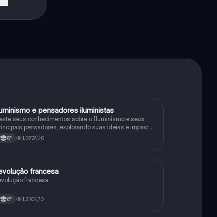
luminismo e pensadores iluministas
História
este seus conhecimentos sobre o Iluminismo e seus
rincipais pensadores, explorando suas ideias e impacto
istórico.
1,072
0
8°
evolução francesa
História
evolução francesa
1,210
0
8°