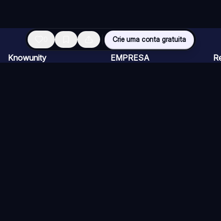
0
Crie uma conta gratuita
Knowunity
EMPRESA
R
Página inicial
CARREIRAS
Vi
Suporte
Programa de Criadores
Ch
Segurança
Kit de imprensa
Ca
Entrar
Qu
Áreas de conhecimento
Re
Si
ios)
Diretrizes
Termos de Uso (Knower)
Política de Cancelamento
Co