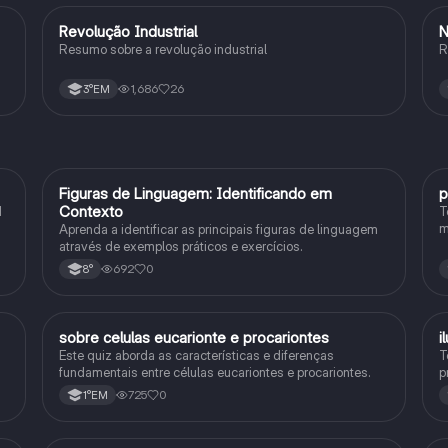
Revolução Industrial
N
História
Resumo sobre a revolução industrial
R
1,686
26
3°EM
F
Figuras de Linguagem: Identificando em
p
Português
Contexto
1
T
m
Aprenda a identificar as principais figuras de linguagem
c
através de exemplos práticos e exercícios.
p
692
0
8°
sobre celulas eucarionte e procariontes
i
Biologia
Este quiz aborda as características e diferenças
T
fundamentais entre células eucariontes e procariontes.
p
h
725
0
1°EM