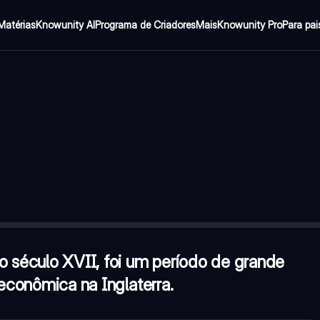
Matérias
Knowunity AI
Programa de Criadores
Mais
Knowunity Pro
Para pai
 de grande transformação política, social e econômica na Inglate
smo, gerando conflitos com o Parlamento?
—
Carlos I
esa e estabeleceu a Commonwealth?
—
Oliver Cromwell
o século XVII, foi um período de grande
 econômica na Inglaterra.