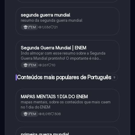
segunda guerra mundial
História
resumo da segunda guerra mundial
1,036
21
2°EM
Segunda Guerra Mundial | ENEM
História
Indo almoçar com esse resumo sobre a Segunda
Guerra Mundial prontinho! O importante é não
desanimar. #segundaguerramundial
261
10
3°EM
#idadecontemporanea #historiageral #história #enem
#vestibular #ensinomedio
Conteúdos mais populares de Português
9
MAPAS MENTAIS 1 DIA DO ENEM
Português
mapas mentais, sobre os conteúdos que mais caem
no 1 dia do ENEM
8,015
308
3°EM
primeira guerra mundial
História