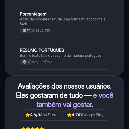
Porcentagem!
Matematica
Aprenda porcentagem de uma forma muitoooo mais
fácil!!
1,862
51
7°
RESUMO PORTUGUÊS
Português
Bom, o texto fala do resumo da matéria português!
3,006
52
8°
Avaliações dos nossos usuários.
Eles gostaram de tudo —
e você
também vai gostar
.
4.6
/5
App Store
4.7
/5
Google Play