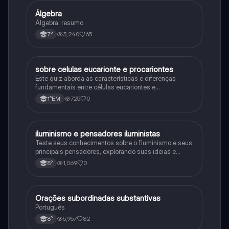
Álgebra
Matematica
Álgebra: resumo
3,240
65
7°
sobre celulas eucarionte e procariontes
Biologia
Este quiz aborda as características e diferenças
fundamentais entre células eucariontes e
procariontes.
725
0
1°EM
iluminismo e pensadores iluministas
História
Teste seus conhecimentos sobre o Iluminismo e seus
principais pensadores, explorando suas ideias e
impacto histórico.
1,069
0
8°
Orações subordinadas substantivas
Português
Português
5,957
82
8°