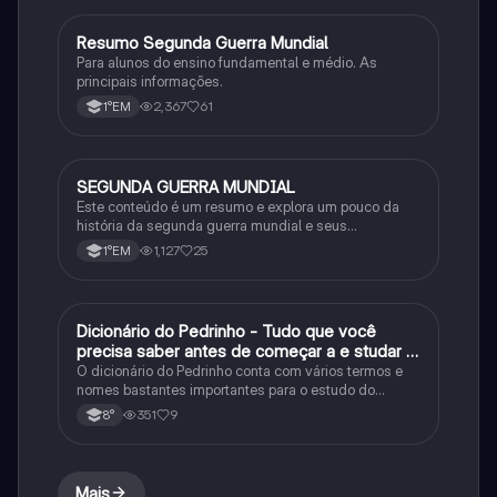
Resumo Segunda Guerra Mundial
História
Para alunos do ensino fundamental e médio. As
principais informações.
2,367
61
1°EM
SEGUNDA GUERRA MUNDIAL
História
Este conteúdo é um resumo e explora um pouco da
história da segunda guerra mundial e seus
acontecimentos históricos no mundo.
1,127
25
1°EM
Dicionário do Pedrinho - Tudo que você
História
precisa saber antes de começar a e studar o
segundo reinado!
O dicionário do Pedrinho conta com vários termos e
nomes bastantes importantes para o estudo do
segundo reinado e muito mais.
351
9
8°
Mais