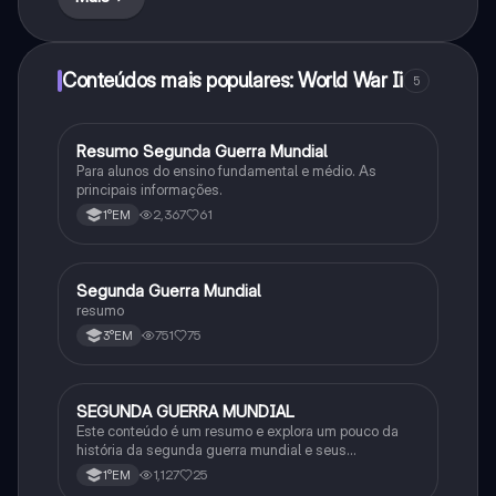
Conteúdos mais populares: World War Ii
5
Resumo Segunda Guerra Mundial
História
Para alunos do ensino fundamental e médio. As
principais informações.
2,367
61
1°EM
Segunda Guerra Mundial
História
resumo
751
75
3°EM
SEGUNDA GUERRA MUNDIAL
História
Este conteúdo é um resumo e explora um pouco da
história da segunda guerra mundial e seus
acontecimentos históricos no mundo.
1,127
25
1°EM