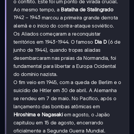
o conflito. Este foi um ponto de virada crucial.
Ao mesmo tempo, a
Batalha de Stalingrado
1942-
1942
−
1943
marcou a primeira grande derrota
1943
alemã e o início do contra-ataque soviético.
Os Aliados começaram a reconquistar
territórios em 1943-1944. O famoso
Dia D
(6 de
junho de 1944), quando tropas aliadas
desembarcaram nas praias da Normandia, foi
fundamental para libertar a Europa Ocidental
do domínio nazista.
O fim veio em 1945, com a queda de Berlim e o
suicídio de Hitler em 30 de abril. A Alemanha
se rendeu em 7 de maio. No Pacífico, após o
lançamento das bombas atômicas em
Hiroshima e Nagasaki
em agosto, o Japão
capitulou em 15 de agosto, encerrando
oficialmente a Segunda Guerra Mundial.