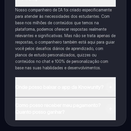
Nosso companheiro de IA foi criado especificamente
para atender às necessidades dos estudantes. Com
base nos milhões de conteúdos que temos na
plataforma, podemos oferecer respostas realmente
relevantes e significativas. Mas não se trata apenas de
respostas, o companheiro também está aqui para guiar
você pelos desafios diários de aprendizado, com
planos de estudo personalizados, quizzes ou
conteúdos no chat e 100% de personalização com
base nas suas habilidades e desenvolvimentos.
Onde posso baixar o app da Knowunity?
Pode descarregar a aplicação na Google Play Store e
Como posso receber meu pagamento?
na Apple App Store.
Quanto posso ganhar?
Sim, tem acesso gratuito ao conteúdo da aplicação e
ao nosso companheiro de IA. Para desbloquear