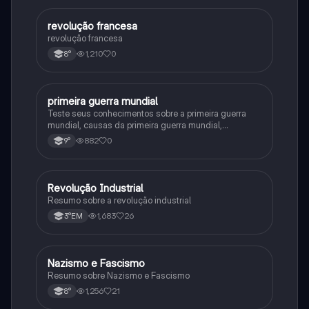
revolução francesa
História
revolução francesa
1,210
0
8°
primeira guerra mundial
História
Teste seus conhecimentos sobre a primeira guerra
mundial, causas da primeira guerra mundial,
consequências da Primeira Guerra Mundial,fases da
882
0
9°
primeira guerra mundial
Revolução Industrial
História
Resumo sobre a revolução industrial
1,683
26
3°EM
Nazismo e Fascismo
História
Resumo sobre Nazismo e Fascismo
1,256
21
8°