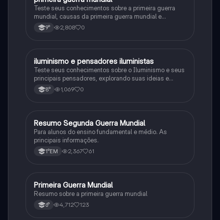
Teste seus conhecimentos sobre a primeira guerra
mundial, causas da primeira guerra mundial e
consequências da Primeira Guerra Mundial, fases da
2,808
0
9°
primeira guerra mundial
iluminismo e pensadores iluministas
História
Teste seus conhecimentos sobre o Iluminismo e seus
principais pensadores, explorando suas ideias e
impacto histórico.
1,069
0
8°
Resumo Segunda Guerra Mundial
História
Para alunos do ensino fundamental e médio. As
principais informações.
2,367
61
1°EM
Primeira Guerra Mundial
História
Resumo sobre a primeira guerra mundial
4,712
123
6°