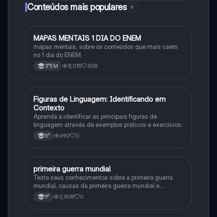
Conteúdos mais populares
9
MAPAS MENTAIS 1 DIA DO ENEM
Português
mapas mentais, sobre os conteúdos que mais caem
no 1 dia do ENEM
8,015
308
3°EM
F
Figuras de Linguagem: Identificando em
Português
Contexto
Aprenda a identificar as principais figuras de
linguagem através de exemplos práticos e exercícios.
692
0
8°
primeira guerra mundial
História
Teste seus conhecimentos sobre a primeira guerra
mundial, causas da primeira guerra mundial e
consequências da Primeira Guerra Mundial, fases da
2,808
0
9°
primeira guerra mundial