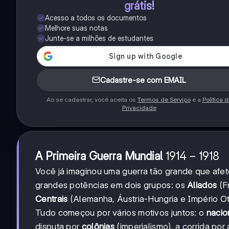
grátis!
Acesso a todos os documentos
Melhore suas notas
Junte-se a milhões de estudantes
Cadastre-se com EMAIL
Ao se cadastrar, você aceita os
Termos de Serviço
e a
Política 
Privacidade
1914-
1914
−
1918
A Primeira Guerra Mundial
1918
Você já imaginou uma guerra tão grande que afeto
grandes potências em dois grupos: os
Aliados
(F
Centrais
(Alemanha, Áustria-Hungria e Império O
Tudo começou por vários motivos juntos: o
nacio
disputa por
colônias
(imperialismo), a corrida por