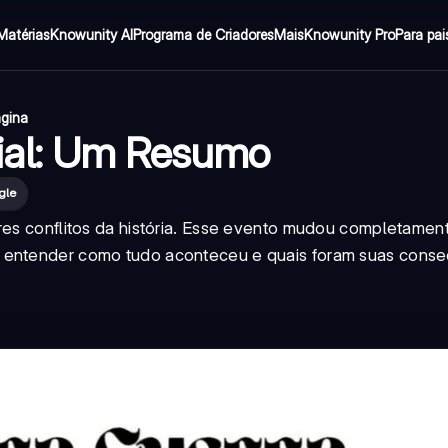
Matérias
Knowunity AI
Programa de Criadores
Mais
Knowunity Pro
Para pai
ágina
ial: Um Resumo
gle
ores conflitos da história. Esse evento mudou completame
s entender como tudo aconteceu e quais foram suas conse