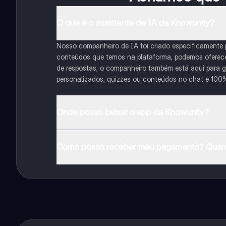
O que é o assistente de IA da Knowunity?
Nosso companheiro de IA foi criado especificamente
conteúdos que temos na plataforma, podemos oferecer 
de respostas, o companheiro também está aqui para gu
personalizados, quizzes ou conteúdos no chat e 100
Onde posso baixar o app da Knowunity?
Pode descarregar a aplicação na Google Play Store e 
Como posso receber meu pagamento? Quant
Sim, tem acesso gratuito ao conteúdo da aplicação 
funcionalidades da aplicação, pode adquirir o Knowun