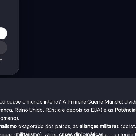
de
u quase o mundo inteiro? A Primeira Guerra Mundial divid
rança, Reino Unido, Rússia e depois os EUA) e as
Potência
tomano).
nalismo
exagerado dos países, as
alianças militares
secreta
 armas (
militarismo
), várias
crises diplomáticas
e, o estopim f