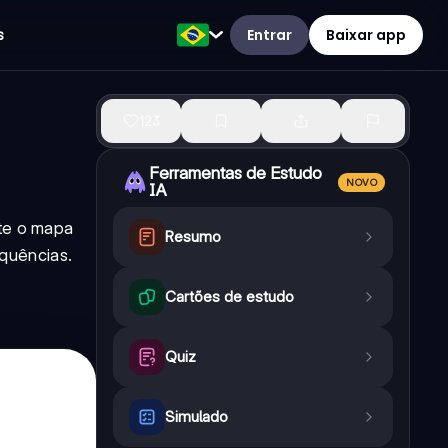
Entrar
Baixar app
s
123
Ferramentas de Estudo
NOVO
IA
nte o mapa
Resumo
quências.
Cartões de estudo
Quiz
Simulado