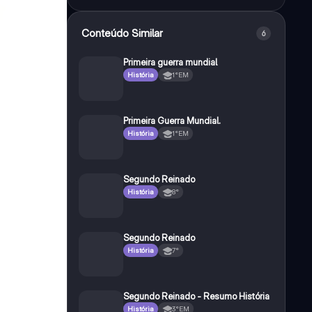
Conteúdo Similar
6
Primeira guerra mundial
História
1°EM
Primeira Guerra Mundial.
História
1°EM
Segundo Reinado
História
8°
Segundo Reinado
História
7°
Segundo Reinado - Resumo História
História
3°EM