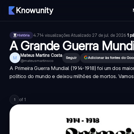
Knowunity
4.714
visualizações
·
Atualizado
27 de jul. de 2026
·
1 p
História
A Grande Guerra Mund
Mateus Martins Costa
M
Seguir
Adicionar às fontes do Goo
@
mateusmartinsco
A Primeira Guerra Mundial (1914-1918) foi um dos mai
político do mundo e deixou milhões de mortos. Vamo
of
1
1