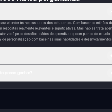
 para atender às necessidades dos estudantes. Com base nos milhões d
respostas realmente relevantes e significativas. Mas não se trata ape
iar você pelos desafios diários de aprendizado, com planos de estudo
% de personalização com base nas suas habilidades e desenvolvimentos
na Apple App Store.
o posso ganhar?
e ao nosso companheiro de IA. Para desbloquear determinadas
ity Pro.