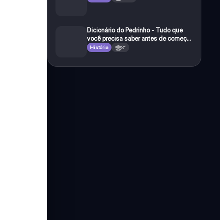
Dicionário do Pedrinho - Tudo que
você precisa saber antes de começar
a e studar o segundo reinado!
História
8°