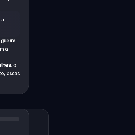
 a
a
guerra
om a
alhes
, o
te, essas