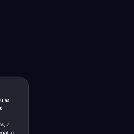
iu as
s
s, a
inal, o