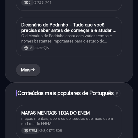
723
41
6°
D
Dicionário do Pedrinho - Tudo que você
História
precisa saber antes de começar a e studar o
segundo reinado!
O dicionário do Pedrinho conta com vários termos e
nomes bastantes importantes para o estudo do
segundo reinado e muito mais.
351
9
8°
Mais
Conteúdos mais populares de Português
9
M
MAPAS MENTAIS 1 DIA DO ENEM
Português
mapas mentais, sobre os conteúdos que mais caem
no 1 dia do ENEM
8,017
308
3°EM