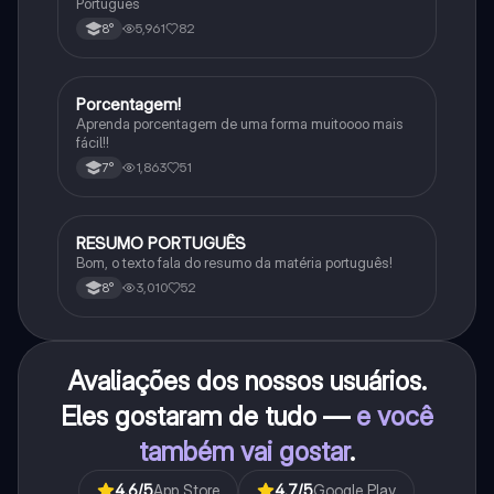
Português
5,961
82
8°
P
Porcentagem!
Matematica
Aprenda porcentagem de uma forma muitoooo mais
fácil!!
1,863
51
7°
R
RESUMO PORTUGUÊS
Português
Bom, o texto fala do resumo da matéria português!
3,010
52
8°
Avaliações dos nossos usuários.
Eles gostaram de tudo —
e você
também vai gostar
.
4.6
/5
App Store
4.7
/5
Google Play