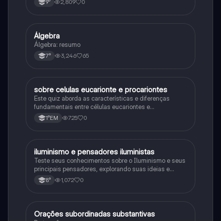
2,809
0
9°
primeira guerra mundial
Á
Álgebra
Matematica
Álgebra: resumo
3,246
65
7°
S
sobre celulas eucarionte e procariontes
Biologia
Este quiz aborda as características e diferenças
fundamentais entre células eucariontes e
procariontes.
725
0
1°EM
I
iluminismo e pensadores iluministas
História
Teste seus conhecimentos sobre o Iluminismo e seus
principais pensadores, explorando suas ideias e
impacto histórico.
1,072
0
8°
O
Orações subordinadas substantivas
Português