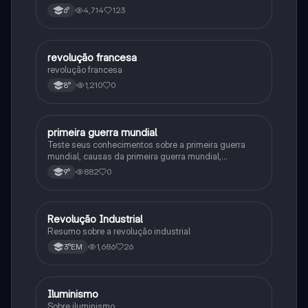
4,714
123
6°
R
revolução francesa
História
revolução francesa
1,210
0
8°
P
primeira guerra mundial
História
Teste seus conhecimentos sobre a primeira guerra
mundial, causas da primeira guerra mundial,
consequências da Primeira Guerra Mundial,fases da
882
0
9°
primeira guerra mundial
R
Revolução Industrial
História
Resumo sobre a revolução industrial
1,686
26
3°EM
I
Iluminismo
História
Sobre iluminismo