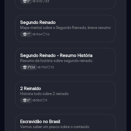
316
33
8°
Cultura, Conflitos e Crises e Proclamação da
República.
S
Segundo Reinado
História
Mapa mental sobre o Segundo Reinado, breve resumo
964
16
7°
S
Segundo Reinado - Resumo História
História
Resumo de história sobre segundo reinado.
796
13
3°EM
2
2 Reinaldo
História
Historia tudo sobre 2 reinado
556
9
8°
E
Escravidão no Brasil
História
Vamos saber um pouco sobre o conteúdo