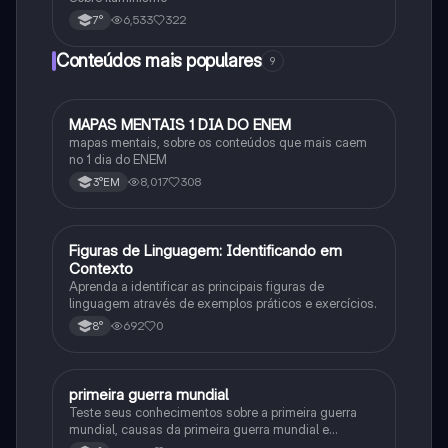
6,533
322
7°
Conteúdos mais populares
9
M
MAPAS MENTAIS 1 DIA DO ENEM
Português
mapas mentais, sobre os conteúdos que mais caem
no 1 dia do ENEM
8,017
308
3°EM
F
Figuras de Linguagem: Identificando em
Português
Contexto
Aprenda a identificar as principais figuras de
linguagem através de exemplos práticos e exercícios.
692
0
8°
P
primeira guerra mundial
História
Teste seus conhecimentos sobre a primeira guerra
mundial, causas da primeira guerra mundial e
consequências da Primeira Guerra Mundial, fases da