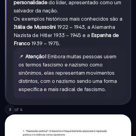
personalidade
do líder, apresentado como um
salvador da nação.
Os exemplos históricos mais conhecidos são a
1922-
1922
−
1943
Itália de Mussolini
, a Alemanha
1943
1933-
1933
−
1945
Nazista de Hitler
e a
Espanha de
1945
1939-
1939
−
1975
Franco
.
1975
📌
Atenção!
Embora muitas pessoas usem
os termos fascismo e nazismo como
sinônimos, eles representam movimentos
distintos, com o nazismo sendo uma forma
específica e mais radical de fascismo.
of
4
3