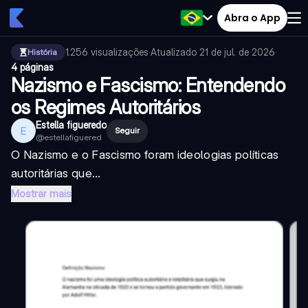
Abra o App
1.256
visualizações
·
Atualizado
21 de jul. de 2026
·
História
4 páginas
Nazismo e Fascismo: Entendendo
os Regimes Autoritários
Estella figueredo
E
Seguir
@
estellafiguered
O Nazismo e o Fascismo foram ideologias políticas
autoritárias que...
Mostrar mais