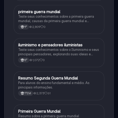
P
primeira guerra mundial
História
Teste seus conhecimentos sobre a primeira guerra
mundial, causas da primeira guerra mundial e
consequências da Primeira Guerra Mundial, fases da
2,809
0
9°
primeira guerra mundial
I
iluminismo e pensadores iluministas
História
Teste seus conhecimentos sobre o Iluminismo e seus
principais pensadores, explorando suas ideias e
impacto histórico.
1,072
0
8°
R
Resumo Segunda Guerra Mundial
História
Para alunos do ensino fundamental e médio. As
principais informações.
2,373
61
1°EM
P
Primeira Guerra Mundial
História
Resumo sobre a primeira guerra mundial