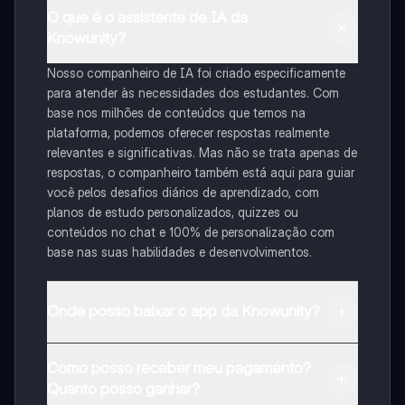
O que é o assistente de IA da
Knowunity?
Nosso companheiro de IA foi criado especificamente
para atender às necessidades dos estudantes. Com
base nos milhões de conteúdos que temos na
plataforma, podemos oferecer respostas realmente
relevantes e significativas. Mas não se trata apenas de
respostas, o companheiro também está aqui para guiar
você pelos desafios diários de aprendizado, com
planos de estudo personalizados, quizzes ou
conteúdos no chat e 100% de personalização com
base nas suas habilidades e desenvolvimentos.
Onde posso baixar o app da Knowunity?
Pode descarregar a aplicação na Google Play Store e
Como posso receber meu pagamento?
na Apple App Store.
Quanto posso ganhar?