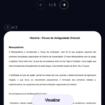
1
/
3
of
3
1
Visualizar