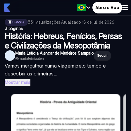
Abra o App
531
visualizações
·
Atualizado
18 de jul. de 2026
·
História
3 páginas
História: Hebreus, Fenícios, Persas
e Civilizações da Mesopotâmia
Maria Letícia Alencar de Medeiros Sampaio
Seguir
@
marialetciaalen
Vamos mergulhar numa viagem pelo tempo e
descobrir as primeiras...
Mostrar mais