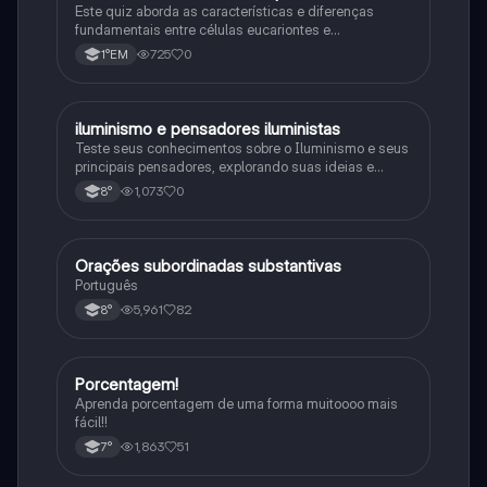
Este quiz aborda as características e diferenças
fundamentais entre células eucariontes e
procariontes.
725
0
1°EM
iluminismo e pensadores iluministas
História
Teste seus conhecimentos sobre o Iluminismo e seus
principais pensadores, explorando suas ideias e
impacto histórico.
1,073
0
8°
Orações subordinadas substantivas
Português
Português
5,961
82
8°
Porcentagem!
Matematica
Aprenda porcentagem de uma forma muitoooo mais
fácil!!
1,863
51
7°