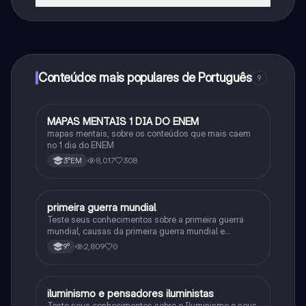
Sim, tem acesso gratuito ao conteúdo da aplicação e
ao nosso companheiro de IA. Para desbloquear
determinadas funcionalidades da aplicação, pode
adquirir o Knowunity Pro.
Conteúdos mais populares de Português
9
MAPAS MENTAIS 1 DIA DO ENEM
Português
mapas mentais, sobre os conteúdos que mais caem
no 1 dia do ENEM
8,017
308
3°EM
primeira guerra mundial
História
Teste seus conhecimentos sobre a primeira guerra
mundial, causas da primeira guerra mundial e
consequências da Primeira Guerra Mundial, fases da
2,809
0
9°
primeira guerra mundial
iluminismo e pensadores iluministas
História
Teste seus conhecimentos sobre o Iluminismo e seus