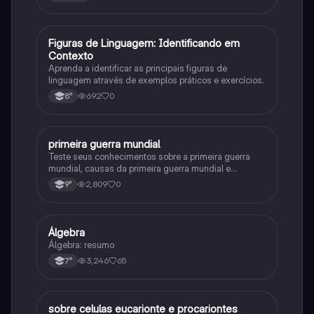
F
Figuras de Linguagem: Identificando em
Português
Contexto
Aprenda a identificar as principais figuras de
linguagem através de exemplos práticos e exercícios.
692
0
8°
primeira guerra mundial
História
Teste seus conhecimentos sobre a primeira guerra
mundial, causas da primeira guerra mundial e
consequências da Primeira Guerra Mundial, fases da
2,809
0
9°
primeira guerra mundial
Álgebra
Matematica
Álgebra: resumo
3,246
65
7°
sobre celulas eucarionte e procariontes
Biologia