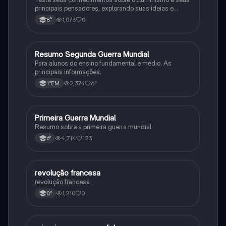
principais pensadores, explorando suas ideias e
impacto histórico.
1,073
0
8°
Resumo Segunda Guerra Mundial
História
Para alunos do ensino fundamental e médio. As
principais informações.
2,374
61
1°EM
Primeira Guerra Mundial
História
Resumo sobre a primeira guerra mundial
4,714
123
6°
revolução francesa
História
revolução francesa
1,210
0
8°