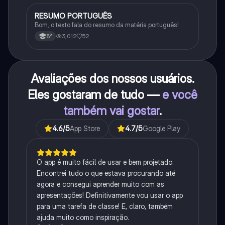
RESUMO PORTUGUÊS
Português
Bom, o texto fala do resumo da matéria português!
3,012
52
8°
Avaliações dos nossos usuários.
Eles gostaram de tudo —
e você
também vai gostar
.
4.6
/5
App Store
4.7
/5
Google Play
O app é muito fácil de usar e bem projetado.
Encontrei tudo o que estava procurando até
agora e consegui aprender muito com as
apresentações! Definitivamente vou usar o app
para uma tarefa de classe! E, claro, também
ajuda muito como inspiração.