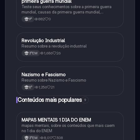
primeira guerra mundial
História
Teste seus conhecimentos sobre a primeira guerra
mundial, causas da primeira guerra mundial,
consequências da Primeira Guerra Mundial,fases da
882
0
9°
primeira guerra mundial
Revolução Industrial
História
Resumo sobre a revolução industrial
1,686
26
3°EM
Nazismo e Fascismo
História
Resumo sobre Nazismo e Fascismo
1,256
21
8°
Conteúdos mais populares
9
MAPAS MENTAIS 1 DIA DO ENEM
Português
mapas mentais, sobre os conteúdos que mais caem
no 1 dia do ENEM
8,017
308
3°EM