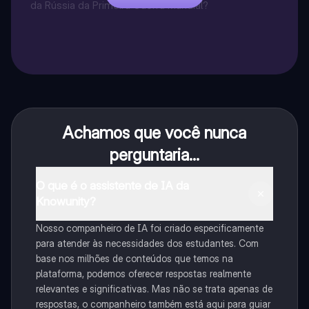
Verdadeiro ou Falso?
da Rússia da Primeira Guerra Mundial?
Achamos que você nunca
perguntaria...
O que é o assistente de IA da
Knowunity?
Nosso companheiro de IA foi criado especificamente
para atender às necessidades dos estudantes. Com
base nos milhões de conteúdos que temos na
plataforma, podemos oferecer respostas realmente
relevantes e significativas. Mas não se trata apenas de
respostas, o companheiro também está aqui para guiar