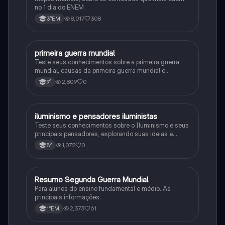
no 1 dia do ENEM
8,017
308
3°EM
primeira guerra mundial
História
Teste seus conhecimentos sobre a primeira guerra
mundial, causas da primeira guerra mundial e
consequências da Primeira Guerra Mundial, fases da
2,809
0
9°
primeira guerra mundial
iluminismo e pensadores iluministas
História
Teste seus conhecimentos sobre o Iluminismo e seus
principais pensadores, explorando suas ideias e
impacto histórico.
1,072
0
8°
Resumo Segunda Guerra Mundial
História
Para alunos do ensino fundamental e médio. As
principais informações.
2,373
61
1°EM