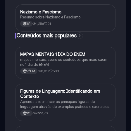
Nazismo e Fascismo
História
Resumo sobre Nazismo e Fascismo
1,256
21
8°
Conteúdos mais populares
9
MAPAS MENTAIS 1 DIA DO ENEM
Português
mapas mentais, sobre os conteúdos que mais caem
no 1 dia do ENEM
8,017
308
3°EM
F
Figuras de Linguagem: Identificando em
Português
Contexto
Aprenda a identificar as principais figuras de
linguagem através de exemplos práticos e exercícios.
692
0
8°