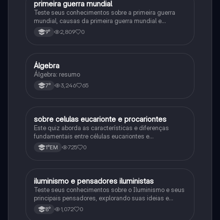
primeira guerra mundial
História
Teste seus conhecimentos sobre a primeira guerra
mundial, causas da primeira guerra mundial e
consequências da Primeira Guerra Mundial, fases da
2,809
0
9°
primeira guerra mundial
Álgebra
Matematica
Álgebra: resumo
3,246
65
7°
sobre celulas eucarionte e procariontes
Biologia
Este quiz aborda as características e diferenças
fundamentais entre células eucariontes e
procariontes.
725
0
1°EM
iluminismo e pensadores iluministas
História
Teste seus conhecimentos sobre o Iluminismo e seus
principais pensadores, explorando suas ideias e
impacto histórico.
1,072
0
8°