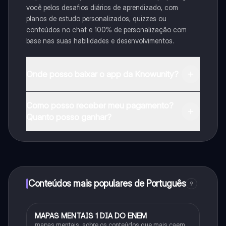
você pelos desafios diários de aprendizado, com
planos de estudo personalizados, quizzes ou
conteúdos no chat e 100% de personalização com
base nas suas habilidades e desenvolvimentos.
Onde posso baixar o app da Knowunity?
Pode descarregar a aplicação na Google Play Store e
Como posso receber meu pagamento?
na Apple App Store.
Quanto posso ganhar?
Sim, tem acesso gratuito ao conteúdo da aplicação e
ao nosso companheiro de IA. Para desbloquear
determinadas funcionalidades da aplicação, pode
adquirir o Knowunity Pro.
Conteúdos mais populares de Português
9
MAPAS MENTAIS 1 DIA DO ENEM
Português
mapas mentais, sobre os conteúdos que mais caem