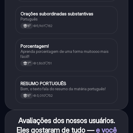
Orações subordinadas substantivas
Português
Português
5,961
82
8°
Porcentagem!
Matematica
Aprenda porcentagem de uma forma muitoooo mais
fácil!!
1,863
51
7°
RESUMO PORTUGUÊS
Português
Bom, o texto fala do resumo da matéria português!
3,010
52
8°
Avaliações dos nossos usuários.
Eles gostaram de tudo —
e você