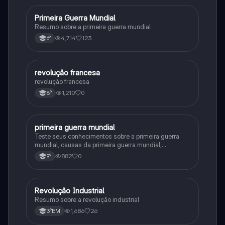
Primeira Guerra Mundial
História
Resumo sobre a primeira guerra mundial
4,714
123
6°
revolução francesa
História
revolução francesa
1,210
0
8°
primeira guerra mundial
História
Teste seus conhecimentos sobre a primeira guerra
mundial, causas da primeira guerra mundial,
consequências da Primeira Guerra Mundial,fases da
882
0
9°
primeira guerra mundial
Revolução Industrial
História
Resumo sobre a revolução industrial
1,686
26
3°EM