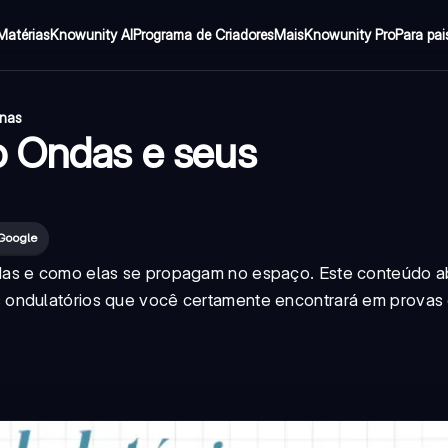
Matérias
Knowunity AI
Programa de Criadores
Mais
Knowunity Pro
Para pai
inas
o Ondas e seus
 Google
das e como elas se propagam no espaço. Este conteúdo a
 ondulatórios que você certamente encontrará em provas 