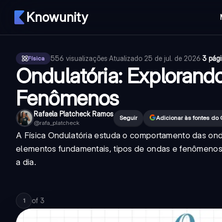
Knowunity
556
visualizações
·
Atualizado
25 de jul. de 2026
·
3 pág
Física
Ondulatória: Explorand
Fenômenos
Rafaela Platcheck Ramos
Seguir
Adicionar às fontes do
@
rafa_platcheck
A Física Ondulatória estuda o comportamento das on
elementos fundamentais, tipos de ondas e fenômenos
a dia.
of
3
1