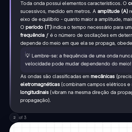
Toda onda possui elementos característicos. O
c
sucessivos, medido em metros. A
amplitude (A)
r
eixo de equilíbrio - quanto maior a amplitude, mai
O
período (T)
indica o tempo necessário para u
f
frequência
é o número de oscilações em determ
f
depende do meio em que ela se propaga, obedece
💡 Lembre-se: a frequência de uma onda nunc
velocidade pode mudar dependendo do meio!
As ondas são classificadas em
mecânicas
(precis
eletromagnéticas
(combinam campos elétricos e 
longitudinais
(vibram na mesma direção da prop
propagação).
of
3
2