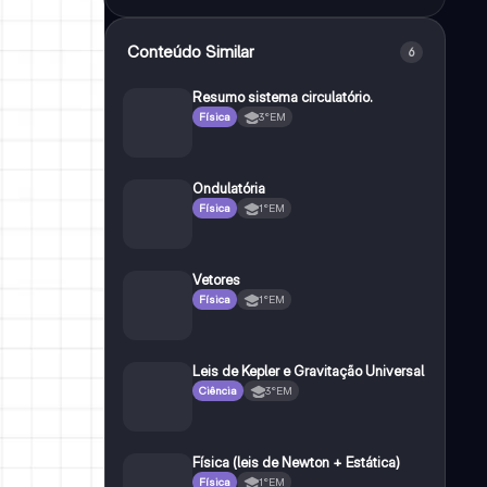
Conteúdo Similar
6
Resumo sistema circulatório.
Física
3°EM
Ondulatória
Física
1°EM
Vetores
Física
1°EM
Leis de Kepler e Gravitação Universal
Ciência
3°EM
Física (leis de Newton + Estática)
Física
1°EM