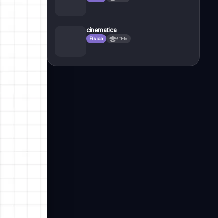
cinematica
Física
3°EM