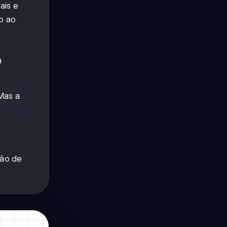
ais e
o ao
a
Mas a
ção de