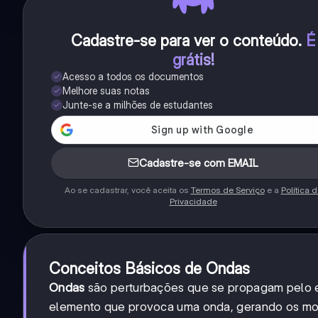
Cadastre-se para ver o conteúdo
.
É
grátis!
Acesso a todos os documentos
Melhore suas notas
Junte-se a milhões de estudantes
Cadastre-se com EMAIL
Ao se cadastrar, você aceita os
Termos de Serviço
e a
Política 
Privacidade
Conceitos Básicos de Ondas
Ondas
são perturbações que se propagam pelo e
elemento que provoca uma onda, gerando os m