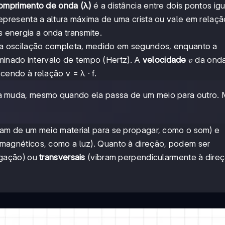
omprimento de onda (λ)
é a distância entre dois pontos igu
epresenta a altura máxima de uma crista ou vale em relaçã
s energia a onda transmite.
ma oscilação completa, medido em segundos, enquanto a
v
inado intervalo de tempo (Hertz). A
velocidade
da ond
v
ndo à relação v = λ · f.
a muda, mesmo quando ela passa de um meio para outro. 
am de um meio material para se propagar, como o som) e
magnéticos, como a luz). Quanto à direção, podem ser
agação) ou
transversais
(vibram perpendicularmente à dire