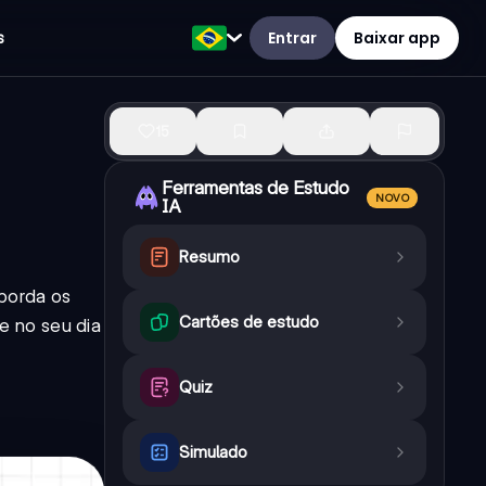
Entrar
Baixar app
s
15
Ferramentas de Estudo
NOVO
IA
Resumo
borda os
Cartões de estudo
e no seu dia
Quiz
Simulado