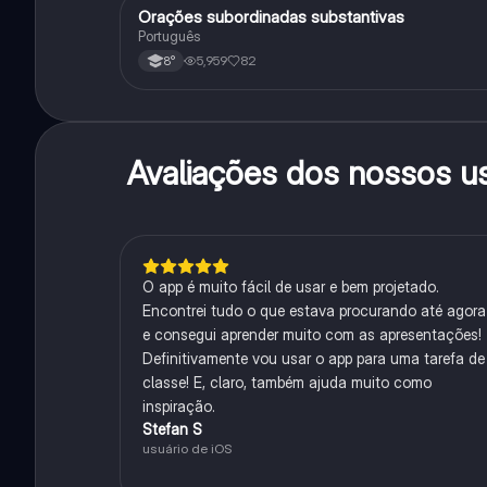
Orações subordinadas substantivas
Português
Português
5,959
82
8°
Avaliações dos nossos u
O app é muito fácil de usar e bem projetado.
Encontrei tudo o que estava procurando até agora
e consegui aprender muito com as apresentações!
Definitivamente vou usar o app para uma tarefa de
classe! E, claro, também ajuda muito como
inspiração.
Stefan S
usuário de iOS