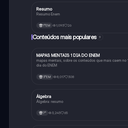
Resumo
Geografia
Resumo Enem
1,093
26
1°EM
Conteúdos mais populares
9
MAPAS MENTAIS 1 DIA DO ENEM
Português
mapas mentais, sobre os conteúdos que mais caem no 
dia do ENEM
8,017
308
3°EM
Álgebra
Matematica
Álgebra: resumo
3,245
65
7°