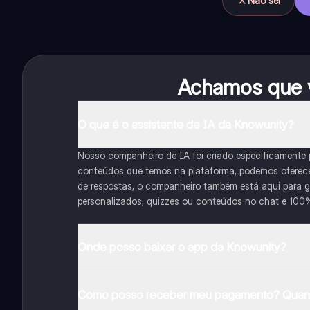
Não sei
Achamos que v
O que é o assistente de IA da Knowunity?
Nosso companheiro de IA foi criado especificamente
conteúdos que temos na plataforma, podemos oferecer 
de respostas, o companheiro também está aqui para gu
personalizados, quizzes ou conteúdos no chat e 100
Onde posso baixar o app da Knowunity?
Pode descarregar a aplicação na Google Play Store e 
Como posso receber meu pagamento? Quant