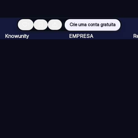
1
Crie uma conta gratuita
Knowunity
EMPRESA
R
Página inicial
CARREIRAS
Vi
Suporte
Programa de Criadores
Ch
Segurança
Kit de imprensa
Ca
Entrar
Qu
Áreas de conhecimento
Re
Si
ios)
Diretrizes
Termos de Uso (Knower)
Política de Cancelamento
Co