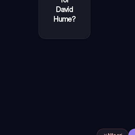
representantes
David
do Empirismo
Hume?
e do Ceticismo
Filosófico,
considerado
um dos
pensadores
mais influentes
da filosofia
moderna.