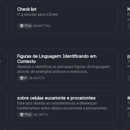
Check list
N
Geografia
O q estudar para o Enem
R
c
881
32
1°EM
F
Figuras de Linguagem: Identificando em
p
Português
Contexto
1
T
m
Aprenda a identificar as principais figuras de linguagem
c
através de exemplos práticos e exercícios.
p
692
0
8°
sobre celulas eucarionte e procariontes
i
Biologia
Este quiz aborda as características e diferenças
T
fundamentais entre células eucariontes e procariontes.
p
h
725
0
1°EM