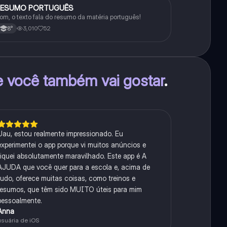
RESUMO PORTUGUÊS
Português
om, o texto fala do resumo da matéria português!
3,010
52
8°
e você também vai gostar
.
Uau, estou realmente impressionado. Eu
experimentei o app porque vi muitos anúncios e
fiquei absolutamente maravilhado. Este app é A
AJUDA que você quer para a escola e, acima de
tudo, oferece muitas coisas, como treinos e
resumos, que têm sido MUITO úteis para mim
pessoalmente.
Anna
usuária de iOS