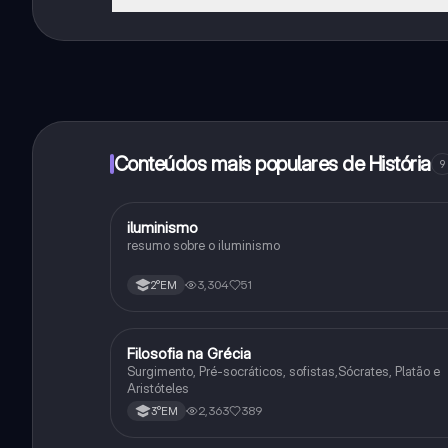
Sim, tem acesso gratuito ao conteúdo da aplicação 
funcionalidades da aplicação, pode adquirir o Knowun
Conteúdos mais populares de História
9
iluminismo
História
resumo sobre o iluminismo
3,304
51
2°EM
Filosofia na Grécia
Filosofia
Surgimento, Pré-socráticos, sofistas,Sócrates, Platão e
Aristóteles
2,363
389
3°EM