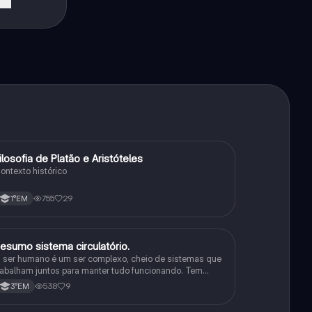
ilosofia de Platão e Aristóteles
Filosofia
ontexto histórico
755
29
1°EM
esumo sistema circulatório.
Física
 ser humano é um ser complexo, cheio de sistemas que
rabalham juntos para manter tudo funcionando. Tem
nteligência, se comunica de várias formas e consegue
538
9
3°EM
e adaptar a diferentes situações.