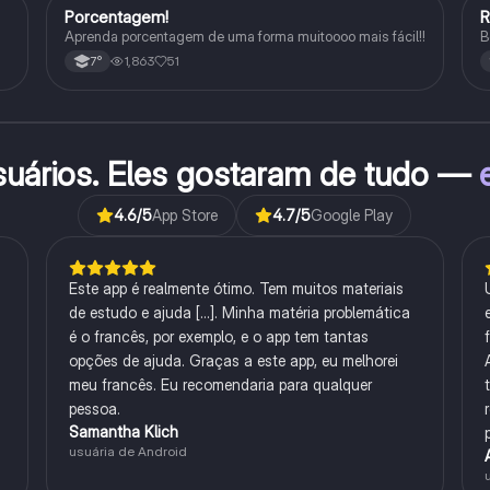
Porcentagem!
Matematica
Aprenda porcentagem de uma forma muitoooo mais fácil!!
B
1,863
51
7°
suários. Eles gostaram de tudo —
4.6
/5
App Store
4.7
/5
Google Play
Este app é realmente ótimo. Tem muitos materiais
de estudo e ajuda [...]. Minha matéria problemática
é o francês, por exemplo, e o app tem tantas
opções de ajuda. Graças a este app, eu melhorei
meu francês. Eu recomendaria para qualquer
pessoa.
Samantha Klich
usuária de Android