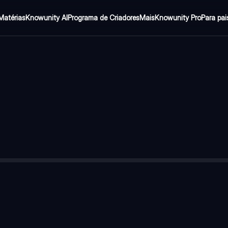
Matérias
Knowunity AI
Programa de Criadores
Mais
Knowunity Pro
Para pai
esentantes do Empirismo e do Ceticismo Filosófico, considerado u
onhecimento vem da experiencia sensível e negava a ideia de qu
xperiencias vividas diretamente (o que vemos, ouvimos, tocamos 
s ter certeza de algo alem das impressões sensoriais. Para ele,
ue não podemos provar a conexão entre causa e efeito, so obser