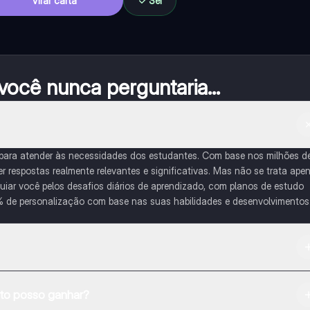
Virar carta
Sei
ocê nunca perguntaria...
 para atender às necessidades dos estudantes. Com base nos milhões d
respostas realmente relevantes e significativas. Mas não se trata ape
iar você pelos desafios diários de aprendizado, com planos de estudo
% de personalização com base nas suas habilidades e desenvolvimentos
na Apple App Store.
o posso ganhar?