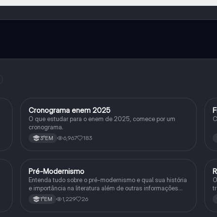
e ao nosso companheiro de IA. Para desbloquear determinadas
ity Pro.
Cronograma enem 2025
F
Arte
O que estudar para o enem de 2025, comece por um
C
cronograma.
6,967
183
3°EM
Pré-Modernismo
R
História
Entenda tudo sobre o pré-modernismo e qual sua história
O
e importância na literatura além de outras informações
t
sobre esse tempo.
i
1,229
26
1°EM
s