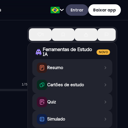
Entrar
Baixar app
s
1
Ferramentas de Estudo
NOVO
IA
Resumo
1
/
5
Cartões de estudo
m dos pensadores mais influentes da filosofia moderna.
e existem verdades inatas (ideias prontas desde o nascimentos)
e sentimos); ideias: lembranças ou pensamentos derivados das i
Quiz
 muitas das nossas crenças (como o nascer do sol todos os dias
vamos que certos eventos costumam ocorrer juntos, mas não há ga
Simulado