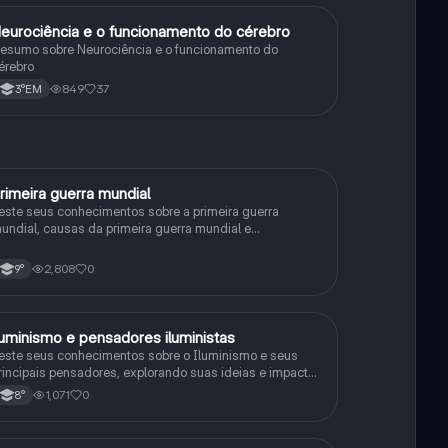
eurociência e o funcionamento do cérebro
Biologia
esumo sobre Neurociência e o funcionamento do
érebro
849
37
3°EM
rimeira guerra mundial
História
este seus conhecimentos sobre a primeira guerra
undial, causas da primeira guerra mundial e
onsequências da Primeira Guerra Mundial, fases da
rimeira guerra mundial
2,808
0
9°
luminismo e pensadores iluministas
História
este seus conhecimentos sobre o Iluminismo e seus
rincipais pensadores, explorando suas ideias e impacto
istórico.
1,071
0
8°