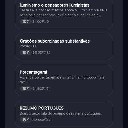
iluminismo e pensadores iluministas
História
Teste seus conhecimentos sobre o Iluminismo e seus
principais pensadores, explorando suas ideias e
impacto histórico.
1,069
0
8°
Orações subordinadas substantivas
Português
Português
5,957
82
8°
Porcentagem!
Matematica
Aprenda porcentagem de uma forma muitoooo mais
fácil!!
1,862
51
7°
RESUMO PORTUGUÊS
Português
Bom, o texto fala do resumo da matéria português!
3,006
52
8°