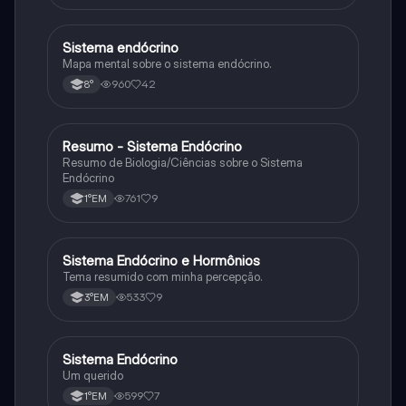
Sistema endócrino
Ciência
Mapa mental sobre o sistema endócrino.
960
42
8°
Resumo - Sistema Endócrino
Biologia
Resumo de Biologia/Ciências sobre o Sistema
Endócrino
761
9
1°EM
Sistema Endócrino e Hormônios
Biologia
Tema resumido com minha percepção.
533
9
3°EM
Sistema Endócrino
Biologia
Um querido
599
7
1°EM