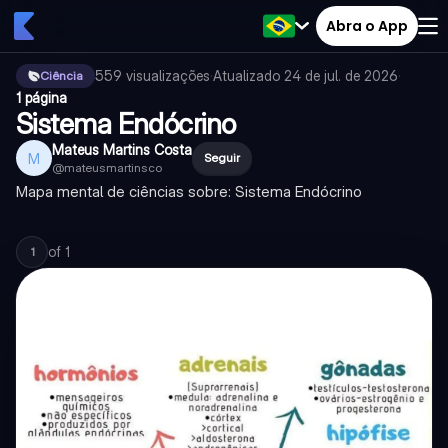
Abra o App
559
visualizações
·
Atualizado
24 de jul. de 2026
·
Ciência
1 página
Sistema Endócrino
Mateus Martins Costa
M
Seguir
@
mateusmartinsco
Mapa mental de ciências sobre: Sistema Endócrino
of
1
1