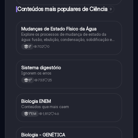
Conteúdos mais populares de Ciência
9
M
Mudanças de Estado Físico da Água
Ciência
Explore os processos de mudança de estado da
água: fusão, ebulição, condensação, solidificação e
sublimação.
702
0
6°
Sistema digestório
Ciência
Ignorem os erros
733
25
8°
Biologia ENEM
Ciência
Conteúdos que mais caem
1,812
46
1°EM
Biologia - GENÉTICA
Ciência