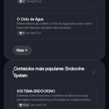
960
42
8°
O Ciclo da Água
Química
Breve descrição sobre o ciclo da água para usar como
base em demais estudos relacionados.
1,186
21
6°
Mais
Conteúdos mais populares: Endocrine
5
System
SISTEMA ENDÓCRINO
Biologia
Entenda como funciona o sistema endócrino e suas
principais características e funções no corpo humano.
1,299
31
1°EM