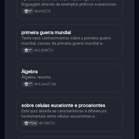
linguagem através de exemplos práticos e exercícios.
692
0
8°
primeira guerra mundial
História
Teste seus conhecimentos sobre a primeira guerra
mundial, causas da primeira guerra mundial e
consequências da Primeira Guerra Mundial, fases da
2,808
0
9°
primeira guerra mundial
Álgebra
Matematica
Álgebra: resumo
3,240
65
7°
sobre celulas eucarionte e procariontes
Biologia
Este quiz aborda as características e diferenças
fundamentais entre células eucariontes e
procariontes.
725
0
1°EM