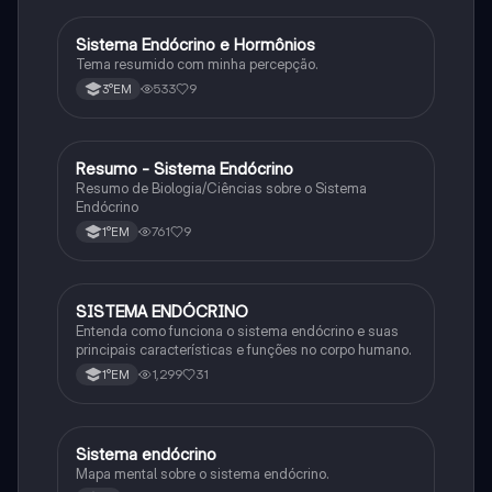
Sistema Endócrino e Hormônios
Biologia
Tema resumido com minha percepção.
533
9
3°EM
Resumo - Sistema Endócrino
Biologia
Resumo de Biologia/Ciências sobre o Sistema
Endócrino
761
9
1°EM
SISTEMA ENDÓCRINO
Biologia
Entenda como funciona o sistema endócrino e suas
principais características e funções no corpo humano.
1,299
31
1°EM
Sistema endócrino
Ciência
Mapa mental sobre o sistema endócrino.