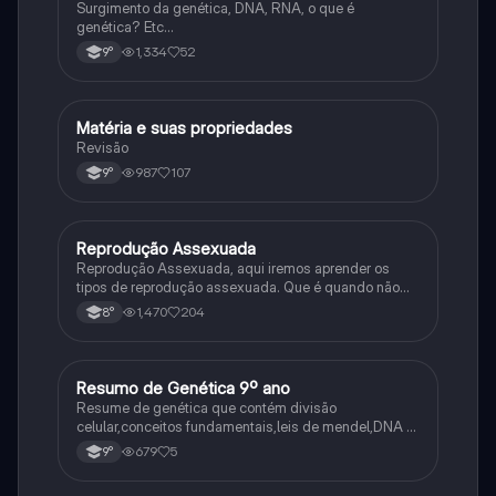
Surgimento da genética, DNA, RNA, o que é
genética? Etc…
1,334
52
9°
Matéria e suas propriedades
Ciência
Revisão
987
107
9°
Reprodução Assexuada
Ciência
Reprodução Assexuada, aqui iremos aprender os
tipos de reprodução assexuada. Que é quando não
ocorre a fusão de gametas.
1,470
204
8°
Resumo de Genética 9º ano
Ciência
Resume de genética que contém divisão
celular,conceitos fundamentais,leis de mendel,DNA e
RNA
679
5
9°