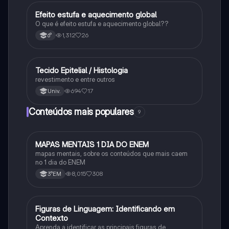
Efeito estufa e aquecimento global
Ciência
O que é efeito estufa e aquecimento global??
1,312
26
6°
Tecido Epitelial / Histologia
Ciência
revestimento e entre outros
694
17
Univ.
Conteúdos mais populares
9
MAPAS MENTAIS 1 DIA DO ENEM
Português
mapas mentais, sobre os conteúdos que mais caem
no 1 dia do ENEM
8,015
308
3°EM
F
Figuras de Linguagem: Identificando em
Português
Contexto
Aprenda a identificar as principais figuras de