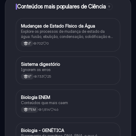
Conteúdos mais populares de Ciência
9
M
Mudanças de Estado Físico da Água
Ciência
Explore os processos de mudança de estado da
água: fusão, ebulição, condensação, solidificação e
sublimação.
702
0
6°
Sistema digestório
Ciência
Ignorem os erros
733
25
8°
Biologia ENEM
Ciência
Conteúdos que mais caem
1,814
46
1°EM
Biologia - GENÉTICA
Ciência
Surgimento da genética, DNA, RNA, o que é