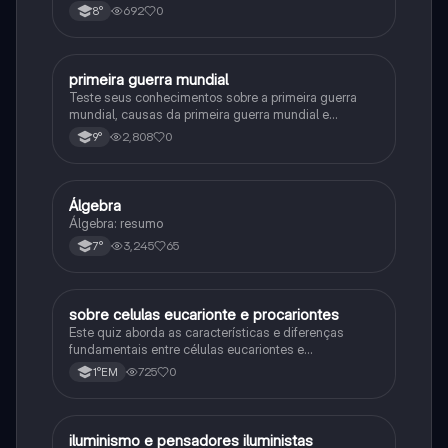
692
0
8°
primeira guerra mundial
História
Teste seus conhecimentos sobre a primeira guerra
mundial, causas da primeira guerra mundial e
consequências da Primeira Guerra Mundial, fases da
2,808
0
9°
primeira guerra mundial
Álgebra
Matematica
Álgebra: resumo
3,245
65
7°
sobre celulas eucarionte e procariontes
Biologia
Este quiz aborda as características e diferenças
fundamentais entre células eucariontes e
procariontes.
725
0
1°EM
iluminismo e pensadores iluministas
História