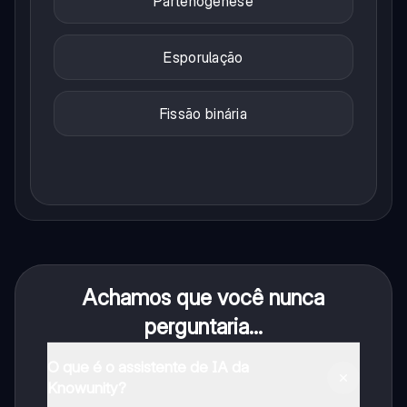
Partenogênese
Esporulação
Fissão binária
Achamos que você nunca
perguntaria...
O que é o assistente de IA da
Knowunity?