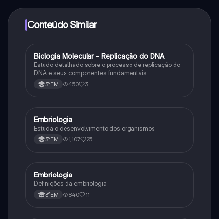
determinadas funcionalidades da aplicação, pode
adquirir o Knowunity Pro.
Conteúdo Similar
Biologia Molecular - Replicação do DNA
Ciência
Estudo detalhado sobre o processo de replicação do
DNA e seus componentes fundamentais
450
3
3°EM
Embriologia
Biologia
Estuda o desenvolvimento dos organismos
1,107
25
3°EM
Embriologia
Biologia
Definições da embriologia
840
11
3°EM