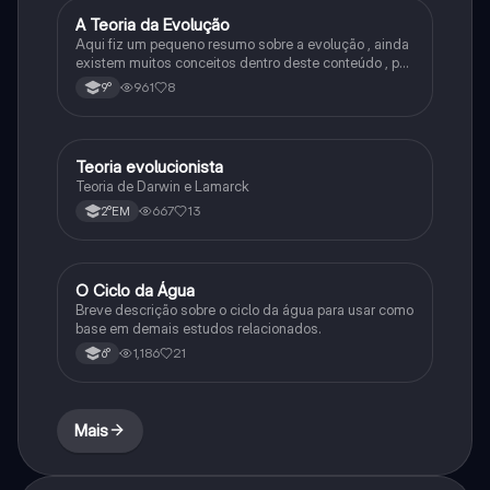
A Teoria da Evolução
Biologia
Aqui fiz um pequeno resumo sobre a evolução , ainda
existem muitos conceitos dentro deste conteúdo , por
isso sempre é bom procurar por mais fontes e
961
8
9°
algumas questões para se resolver e fixar melhor.
Teoria evolucionista
Biologia
Teoria de Darwin e Lamarck
667
13
2°EM
O Ciclo da Água
Química
Breve descrição sobre o ciclo da água para usar como
base em demais estudos relacionados.
1,186
21
6°
Mais