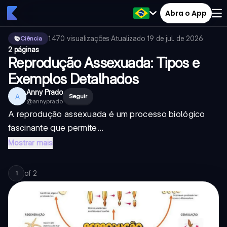
Abra o App
1.470
visualizações
·
Atualizado
19 de jul. de 2026
·
Ciência
2 páginas
Reprodução Assexuada: Tipos e
Exemplos Detalhados
Anny Prado
A
Seguir
@
annyprado
A reprodução assexuada é um processo biológico
fascinante que permite...
Mostrar mais
of
2
1