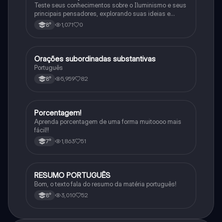
Teste seus conhecimentos sobre o Iluminismo e seus
principais pensadores, explorando suas ideias e
impacto histórico.
1,071
0
8°
Orações subordinadas substantivas
Português
Português
5,959
82
8°
Porcentagem!
Matematica
Aprenda porcentagem de uma forma muitoooo mais
fácil!!
1,863
51
7°
RESUMO PORTUGUÊS
Português
Bom, o texto fala do resumo da matéria português!
3,010
52
8°