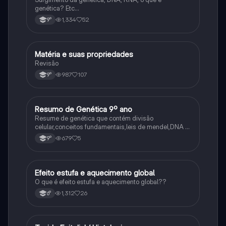
genética? Etc…
1,334
52
9°
Matéria e suas propriedades
Ciência
Revisão
987
107
9°
Resumo de Genética 9º ano
Ciência
Resume de genética que contém divisão
celular,conceitos fundamentais,leis de mendel,DNA e
RNA
679
5
9°
Efeito estufa e aquecimento global
Ciência
O que é efeito estufa e aquecimento global??
1,312
26
6°