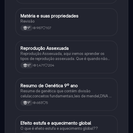
Matéria e suas propriedades
Ciência
Revisão
987
107
9°
Reprodução Assexuada
Ciência
Reprodução Assexuada, aqui iremos aprender os
tipos de reprodução assexuada. Que é quando não
ocorre a fusão de gametas.
1,471
204
8°
Resumo de Genética 9º ano
Ciência
Resume de genética que contém divisão
celular,conceitos fundamentais,leis de mendel,DNA e
RNA
683
5
9°
Efeito estufa e aquecimento global
Ciência
O que é efeito estufa e aquecimento global??