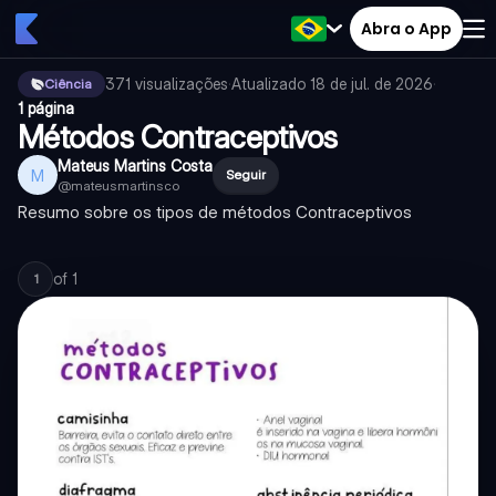
Abra o App
371
visualizações
·
Atualizado
18 de jul. de 2026
·
Ciência
1 página
Métodos Contraceptivos
Mateus Martins Costa
M
Seguir
@
mateusmartinsco
Resumo sobre os tipos de métodos Contraceptivos
of
1
1