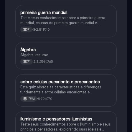
primeira guerra mundial
História
Teste seus conhecimentos sobre a primeira guerra
mundial, causas da primeira guerra mundial e
consequências da Primeira Guerra Mundial, fases da
2,811
0
9°
primeira guerra mundial
Álgebra
Matematica
Álgebra: resumo
3,254
65
7°
sobre celulas eucarionte e procariontes
Biologia
Este quiz aborda as características e diferenças
fundamentais entre células eucariontes e
procariontes.
726
0
1°EM
iluminismo e pensadores iluministas
História
Teste seus conhecimentos sobre o Iluminismo e seus
principais pensadores, explorando suas ideias e