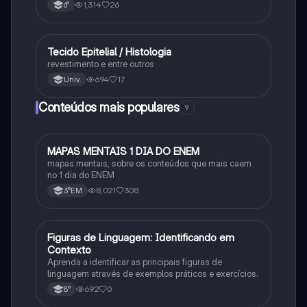
1,314
26
6°
Tecido Epitelial / Histologia
Ciência
revestimento e entre outros
694
17
Univ.
Conteúdos mais populares
9
MAPAS MENTAIS 1 DIA DO ENEM
Português
mapas mentais, sobre os conteúdos que mais caem
no 1 dia do ENEM
8,021
308
3°EM
F
Figuras de Linguagem: Identificando em
Português
Contexto
Aprenda a identificar as principais figuras de
linguagem através de exemplos práticos e exercícios.
692
0
8°