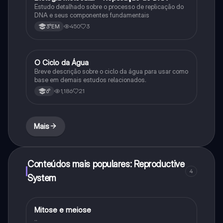
Estudo detalhado sobre o processo de replicação do
DNA e seus componentes fundamentais
450
3
3°EM
O Ciclo da Água
Química
Breve descrição sobre o ciclo da água para usar como
base em demais estudos relacionados.
1,186
21
6°
Mais
Conteúdos mais populares: Reproductive
4
System
Mitose e meiose
Biologia
..