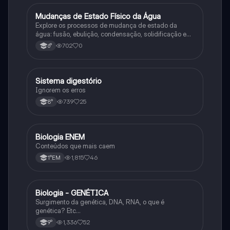
M
Mudanças de Estado Físico da Água
Ciência
Explore os processos de mudança de estado da
água: fusão, ebulição, condensação, solidificação e
sublimação.
702
0
6°
Sistema digestório
Ciência
Ignorem os erros
739
25
8°
Biologia ENEM
Ciência
Conteúdos que mais caem
1,815
46
1°EM
Biologia - GENÉTICA
Ciência
Surgimento da genética, DNA, RNA, o que é
genética? Etc…
1,336
52
9°