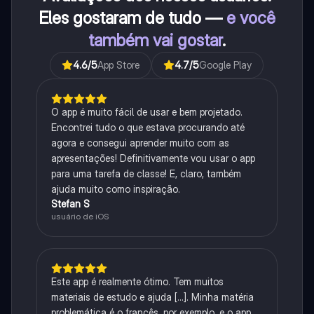
Eles gostaram de tudo —
e você
também vai gostar
.
4.6
/5
App Store
4.7
/5
Google Play
O app é muito fácil de usar e bem projetado.
Encontrei tudo o que estava procurando até
agora e consegui aprender muito com as
apresentações! Definitivamente vou usar o app
para uma tarefa de classe! E, claro, também
ajuda muito como inspiração.
Stefan S
usuário de iOS
Este app é realmente ótimo. Tem muitos
materiais de estudo e ajuda [...]. Minha matéria
problemática é o francês, por exemplo, e o app