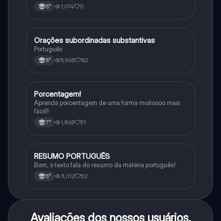
impacto histórico.
1,074
0
8°
Orações subordinadas substantivas
Português
Português
5,968
82
8°
Porcentagem!
Matematica
Aprenda porcentagem de uma forma muitoooo mais
fácil!!
1,868
51
7°
RESUMO PORTUGUÊS
Português
Bom, o texto fala do resumo da matéria português!
3,012
52
8°
Avaliações dos nossos usuários.