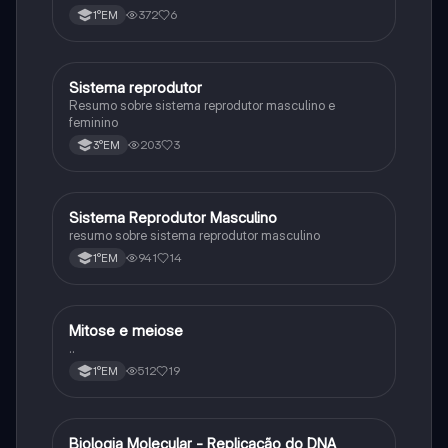
372
6
1°EM
Sistema reprodutor
Biologia
Resumo sobre sistema reprodutor masculino e
feminino
203
3
3°EM
Sistema Reprodutor Masculino
Biologia
resumo sobre sistema reprodutor masculino
941
14
1°EM
Mitose e meiose
Biologia
..
512
19
1°EM
Biologia Molecular - Replicação do DNA
Ciência