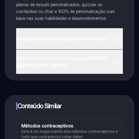
planos de estudo personalizados, quizzes ou
conteúdos no chat e 100% de personalização com
base nas suas habilidades e desenvolvimentos.
Onde posso baixar o app da Knowunity?
Pode descarregar a aplicação na Google Play Store e
Como posso receber meu pagamento?
na Apple App Store.
Quanto posso ganhar?
Sim, tem acesso gratuito ao conteúdo da aplicação e
ao nosso companheiro de IA. Para desbloquear
determinadas funcionalidades da aplicação, pode
adquirir o Knowunity Pro.
Conteúdo Similar
Métodos contraceptivos
Biologia
Este é um mapa mental dos métodos contraceptivos e
tudo que você precisa saber deles.