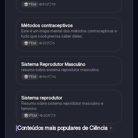
512
19
1°EM
Métodos contraceptivos
Biologia
Este é um mapa mental dos métodos contraceptivos e
tudo que você precisa saber deles.
372
6
1°EM
Sistema Reprodutor Masculino
Biologia
resumo sobre sistema reprodutor masculino
941
14
1°EM
Sistema reprodutor
Biologia
Resumo sobre sistema reprodutor masculino e
feminino
203
3
3°EM
Conteúdos mais populares de Ciência
9