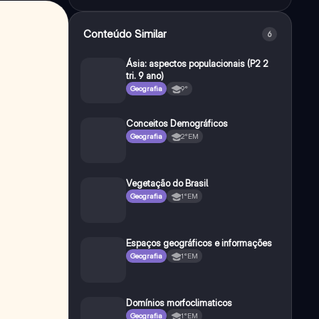
Conteúdo Similar
6
Ásia: aspectos populacionais (P2 2
tri. 9 ano)
Geografia
9°
Conceitos Demográficos
Geografia
2°EM
Vegetação do Brasil
Geografia
1°EM
Espaços geográficos e informações
Geografia
1°EM
Domínios morfoclimaticos
Geografia
1°EM