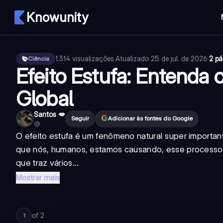
Knowunity
1.314
visualizações
·
Atualizado
25 de jul. de 2026
·
2 pá
Ciência
Efeito Estufa: Entenda
Global
Santos 💋
Seguir
Adicionar às fontes do Google
@
O efeito estufa é um fenômeno natural super importan
que nós, humanos, estamos causando, esse processo n
que traz vários...
Mostrar mais
of
2
1