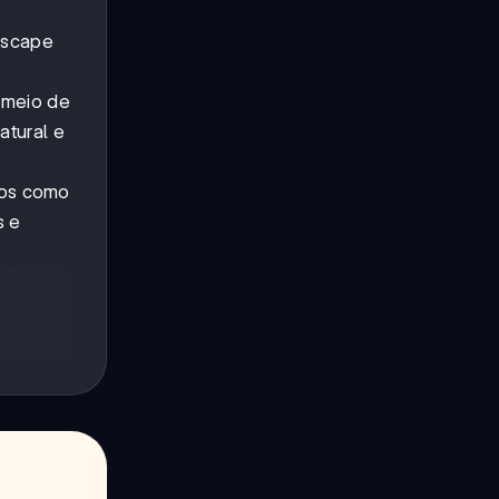
 escape
 meio de
atural e
ios como
s e