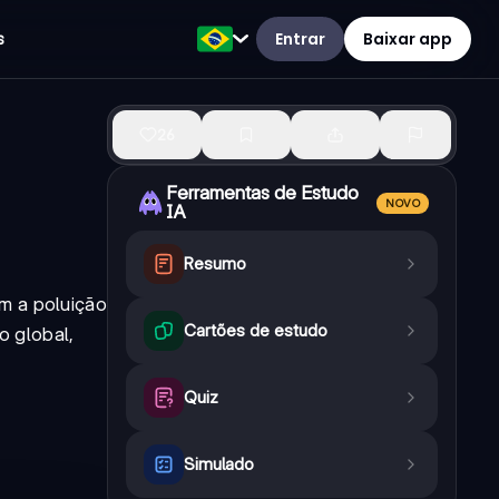
Entrar
Baixar app
s
26
Ferramentas de Estudo
NOVO
IA
Resumo
m a poluição
Cartões de estudo
o global,
Quiz
Simulado