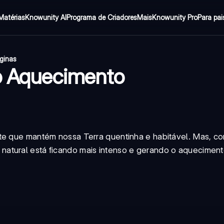
Matérias
Knowunity AI
Programa de Criadores
Mais
Knowunity Pro
Para pai
ginas
 o Aquecimento
te que mantém nossa Terra quentinha e habitável. Mas, co
atural está ficando mais intenso e gerando o aqueciment