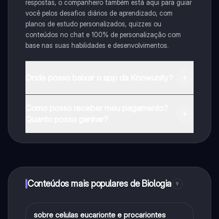
respostas, o companheiro também está aqui para guiar
você pelos desafios diários de aprendizado, com
planos de estudo personalizados, quizzes ou
conteúdos no chat e 100% de personalização com
base nas suas habilidades e desenvolvimentos.
Onde posso baixar o app da Knowunity?
Pode descarregar a aplicação na Google Play Store e
Como posso receber meu pagamento?
na Apple App Store.
Quanto posso ganhar?
Sim, tem acesso gratuito ao conteúdo da aplicação e
ao nosso companheiro de IA. Para desbloquear
determinadas funcionalidades da aplicação, pode
adquirir o Knowunity Pro.
Conteúdos mais populares de Biologia
9
sobre celulas eucarionte e procariontes
Biologia