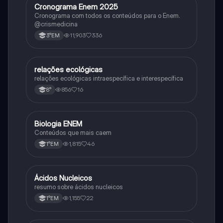
Cronograma Enem 2025
Matematica
Cronograma com todos os conteúdos para o Enem.
@crismedicina
11,903
336
3°EM
relações ecológicas
Biologia
relações ecológicas intraespecífica e interespecífica
856
16
8°
Biologia ENEM
Ciência
Conteúdos que mais caem
1,815
46
1°EM
Ácidos Nucleicos
Biologia
resumo sobre ácidos nucleicos
1,155
22
1°EM