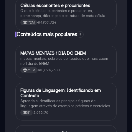
Células eucariontes e procariontes
Biologia
O que é células eucariontes e procariontes,
semelhança, diferenças e estrutura de cada célula
1,950
24
1°EM
Conteúdos mais populares
9
MAPAS MENTAIS 1 DIA DO ENEM
Português
mapas mentais, sobre os conteúdos que mais caem
no 1 dia do ENEM
8,021
308
3°EM
F
Figuras de Linguagem: Identificando em
Português
Contexto
Aprenda a identificar as principais figuras de
linguagem através de exemplos práticos e exercícios.
692
0
8°