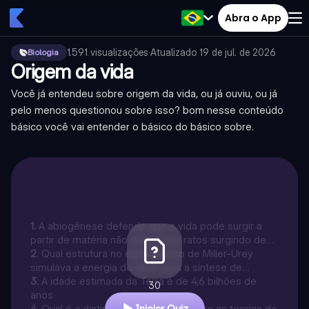
Abra o App
1.591
visualizações
·
Atualizado
19 de jul. de 2026
Biologia
Origem da vida
Você já entendeu sobre origem da vida, ou já ouviu, ou já
pelo menos questionou sobre isso? bom nesse conteúdo
básico você vai entender o básico do básico sobre.
1
.
A abiogênese defende que a vida pode surgir a
partir de matéria não viva, como ratos surgindo de
restos de comida.
2
.
Qual estrutura no experimento de Miller-Urey
simulava a energia de raios para a síntese de
moléculas orgânicas?
3
.
A idade estimada da Terra é de 4,6 bilhões de
30
anos.
4
.
Qual é a distinção fundamental entre as teorias da