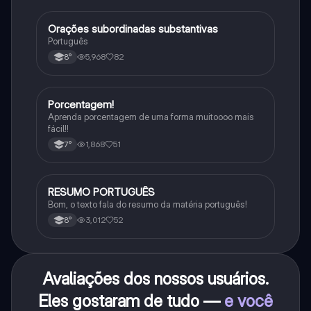
Orações subordinadas substantivas
Português
Português
5,968
82
8°
Porcentagem!
Matematica
Aprenda porcentagem de uma forma muitoooo mais
fácil!!
1,868
51
7°
RESUMO PORTUGUÊS
Português
Bom, o texto fala do resumo da matéria português!
3,012
52
8°
Avaliações dos nossos usuários.
Eles gostaram de tudo —
e você