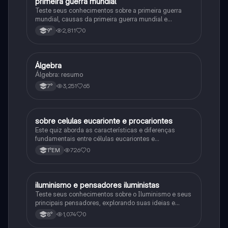
primeira guerra mundial
História
Teste seus conhecimentos sobre a primeira guerra
mundial, causas da primeira guerra mundial e
consequências da Primeira Guerra Mundial, fases da
2,811
0
9°
primeira guerra mundial
Álgebra
Matematica
Álgebra: resumo
3,251
65
7°
sobre celulas eucarionte e procariontes
Biologia
Este quiz aborda as características e diferenças
fundamentais entre células eucariontes e
procariontes.
726
0
1°EM
iluminismo e pensadores iluministas
História
Teste seus conhecimentos sobre o Iluminismo e seus
principais pensadores, explorando suas ideias e
impacto histórico.
1,074
0
8°