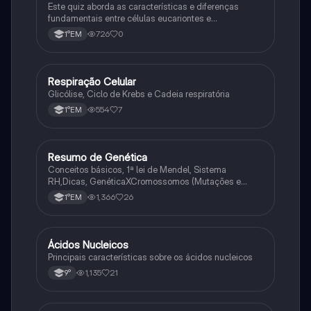
Este quiz aborda as características e diferenças
fundamentais entre células eucariontes e
procariontes.
726
0
1°EM
Respiração Celular
Biologia
Glicólise, Ciclo de Krebs e Cadeia respiratória
554
7
1°EM
Resumo de Genética
Biologia
Conceitos básicos, 1ª lei de Mendel, Sistema
RH,Dicas, GenéticaXCromossomos (Mutações e
Variações Genéticas).
1,366
26
1°EM
Ácidos Nucleicos
Biologia
Principais características sobre os ácidos nucleicos
1,135
21
9°